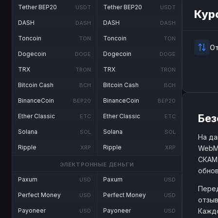
Tether BEP20
Tether BEP20
USDT
USDT
Кур
DASH
DASH
DASH
DASH
Toncoin
Toncoin
TON
TON
О
Dogecoin
Dogecoin
DOGE
DOGE
TRX
TRX
TRON
TRON
Bitcoin Cash
Bitcoin Cash
BCH
BCH
BinanceCoin
BinanceCoin
BEP20
BEP20
Без
Ether Classic
Ether Classic
ETC
ETC
Solana
Solana
SOL
SOL
На да
Ripple
Ripple
WebMo
XRP
XRP
СКАМ 
ЭЛЕКТРОННЫЕ ДЕНЬГИ
обнов
Paxum
Paxum
USD
USD
Перед
Perfect Money
Perfect Money
USD
USD
отзыв
Каждо
Payoneer
Payoneer
USD
USD