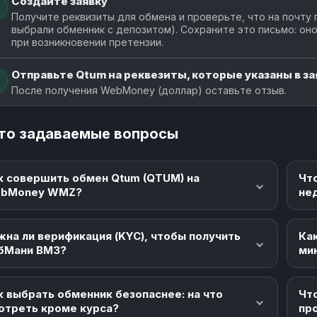
Создайте заявку
Получите реквизиты для обмена и проверьте, что на почту 
выбрали обменник с депозитом). Сохраните это письмо: о
при возникновении претензии.
Отправьте Qtum на реквезиты, которые указаны в за
После получения WebMoney (доллар) оставьте отзыв.
то задаваемые вопросы
к совершить обмен Qtum (QTUM) на
Чт
bMoney WMZ?
не
жна ли верификация (KYC), чтобы получить
Как
бМани ВМЗ?
ми
к выбрать обменник безопаснее: на что
Что
отреть кроме курса?
пр