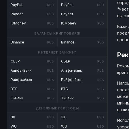
опред
PayPal
PayPal
USD
USD
"чест
Payeer
Payeer
USD
USD
вы сн
ЮMoney
ЮMoney
RUB
RUB
Важно
предл
БАЛАНСЫ КРИПТОБИРЖ
прове
Binance
Binance
RUB
RUB
ИНТЕРНЕТ БАНКИНГ
Рек
СБЕР
СБЕР
RUB
RUB
Реком
Альфа-Банк
Альфа-Банк
RUB
RUB
крипт
Райффайзен
Райффайзен
RUB
RUB
Напом
ВТБ
ВТБ
RUB
RUB
предо
можем
Т-Банк
Т-Банк
RUB
RUB
миним
ДЕНЕЖНЫЕ ПЕРЕВОДЫ
ваших
ЗК
ЗК
USD
USD
Испол
WU
WU
увере
USD
USD