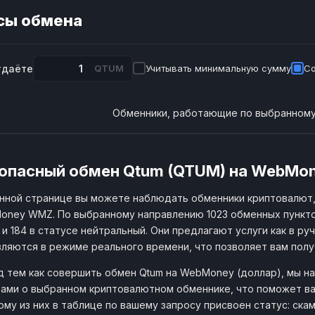
сы обмена
тдаёте
QTUM
Учитывать минимальную сумму
Со
Обменники, работающие по выбранному
опасный обмен Qtum (QTUM) на WebMo
нной странице вы можете наблюдать обменники криптовалют
ney WMZ. По выбранному направлению 1023 обменных пунктов
и 184 в статусе нейтральный. Они предлагают услуги как в ру
ляются в режиме реального времени, что позволяет вам пол
 тем как совершить обмен Qtum на WebMoney (доллар), мы н
ами о выбранном криптовалютном обменнике, что поможет ва
му из них в таблице по вашему запросу присвоен статус: скам