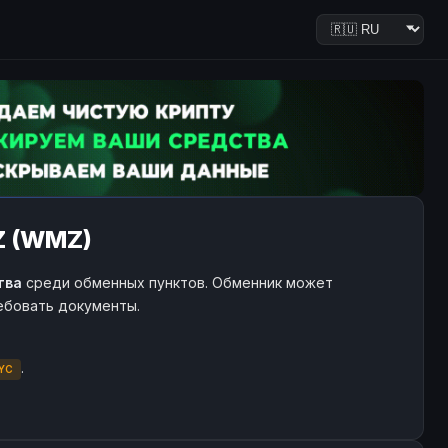
Z (WMZ)
тва
среди обменных пунктов. Обменник может
ребовать документы.
.
YC