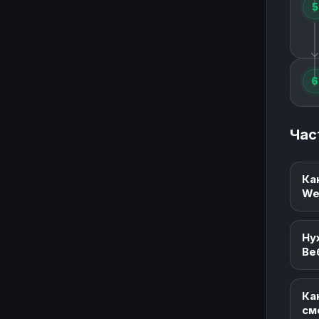
5
6
Час
Ка
We
Ну
Ве
Ка
см