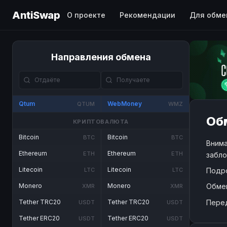
AntiSwap
О проекте
Рекомендации
Для обме
Направления обмена
Qtum
WebMoney
QTUM
WMZ
Об
КРИПТОВАЛЮТА
Bitcoin
Bitcoin
BTC
BTC
Внима
Ethereum
Ethereum
ETH
ETH
забло
Litecoin
Litecoin
Подр
LTC
LTC
Обме
Monero
Monero
XMR
XMR
Пере
Tether TRC20
Tether TRC20
USDT
USDT
Tether ERC20
Tether ERC20
USDT
USDT