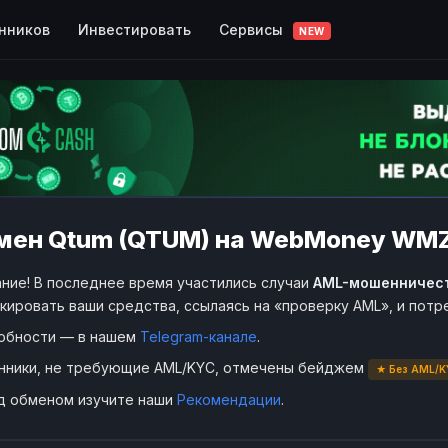
Сервисы
нников
Инвестировать
NEW
мен Qtum (QTUM) на WebMoney WM
ние! В последнее время участились случаи
AML-мошенничес
кировать ваши средства, ссылаясь на «проверку AML», и пот
обности — в нашем
Telegram-канале
.
нники, не требующие AML/KYC, отмечены бейджем
★ Без AML/K
д обменом изучите наши
Рекомендации
.