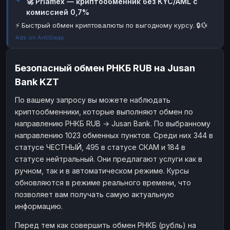
🚀 Priamex — криптообменник без KYC/AML с
комиссией 0,7%
Наличные
Наличные
RUB
RUB
⚡ Быстрый обмен криптовалюты по выгодному курсу. 🔒💱
Наличные
Наличные
USD
USD
Ads on AntiSwap
Наличные
Наличные
KZT
KZT
Безопасный обмен РНКБ RUB на Jusan
Bank KZT
По вашему запросу вы можете наблюдать
криптообменники, которые выполняют обмен по
направлению РНКБ RUB → Jusan Bank. По выбранному
направлению 1023 обменных пунктов. Среди них 344 в
статусе ЧЕСТНЫЙ, 495 в статусе СКАМ и 184 в
статусе нейтральный. Они предлагают услуги как в
ручном, так и в автоматическом режиме. Курсы
обновляются в режиме реального времени, что
позволяет вам получать самую актуальную
информацию.
Перед тем как совершить обмен РНКБ (рубль) на