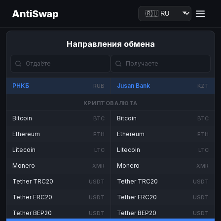
AntiSwap
Направления обмена
РНКБ
Jusan Bank
RUB
KZT
КРИПТОВАЛЮТА
Bitcoin
Bitcoin
BTC
BTC
Ethereum
Ethereum
ETH
ETH
Litecoin
Litecoin
LTC
LTC
Monero
Monero
XMR
XMR
Tether TRC20
Tether TRC20
USDT
USDT
Tether ERC20
Tether ERC20
USDT
USDT
Tether BEP20
Tether BEP20
USDT
USDT