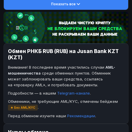
Показать все
DASH
DASH
DASH
DASH
Toncoin
Toncoin
TON
TON
Dogecoin
Dogecoin
DOGE
DOGE
TRX
TRX
TRON
TRON
Bitcoin Cash
Bitcoin Cash
BCH
BCH
Обмен РНКБ RUB (RUB) на Jusan Bank KZT
BinanceCoin
BinanceCoin
BEP20
BEP20
(KZT)
Ether Classic
Ether Classic
ETC
ETC
Внимание! В последнее время участились случаи
AML-
Solana
Solana
SOL
SOL
мошенничества
среди обменных пунктов. Обменник
может заблокировать ваши средства, ссылаясь
Ripple
Ripple
XRP
XRP
на «проверку AML», и потребовать документы.
ЭЛЕКТРОННЫЕ ДЕНЬГИ
Подробности — в нашем
Telegram-канале
.
Paxum
Paxum
USD
USD
Обменники, не требующие AML/KYC, отмечены бейджем
.
★ Без AML/KYC
Perfect Money
Perfect Money
USD
USD
Перед обменом изучите наши
Рекомендации
.
Payoneer
Payoneer
USD
USD
PayPal
PayPal
USD
USD