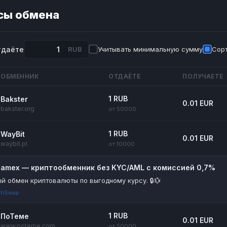
сы обмена
тдаёте
RUB
Учитывать минимальную сумму
Сорт
ОБМЕННИК
ОТДАЁТЕ
ПОЛУЧАЕТЕ
1 RUB
Bakster
0.01 EUR
bakster.org
от 50000
1 RUB
WayBit
0.01 EUR
waybit.pl
от 10000
riamex — криптообменник без KYC/AML с комиссией 0,7%
й обмен криптовалюты по выгодному курсу. 🔒💱
tiSwap
1 RUB
ПоТеме
0.01 EUR
www.poteme.com
от 50000