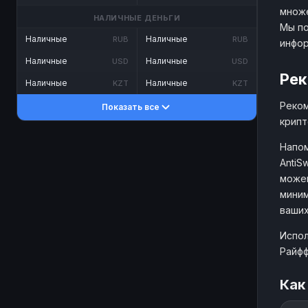
множе
НАЛИЧНЫЕ ДЕНЬГИ
Мы по
Наличные
Наличные
RUB
RUB
инфо
Наличные
Наличные
USD
USD
Рек
Наличные
Наличные
KZT
KZT
Реком
Показать все
крипт
Напом
AntiS
можем
миним
ваших
Испол
Райфф
Как