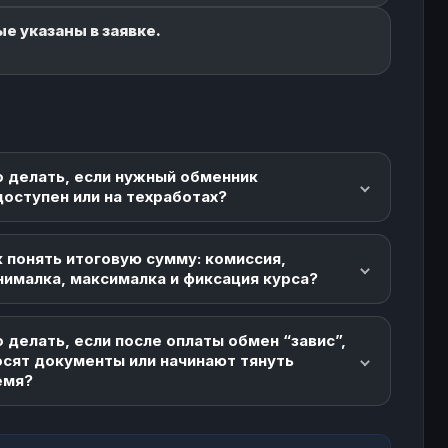
е указаны в заявке.
о делать, если нужный обменник
доступен или на техработах?
 понять итоговую сумму: комиссия,
нималка, максималка и фиксация курса?
 делать, если после оплаты обмен “завис”,
осят документы или начинают тянуть
емя?