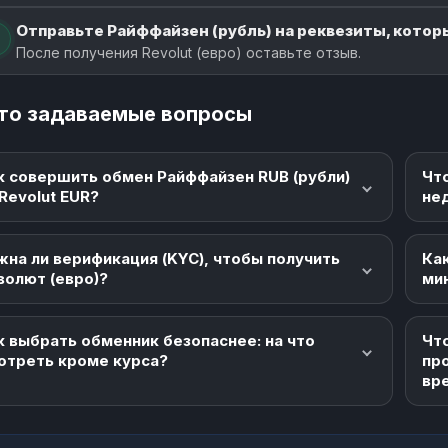
Отправьте Райффайзен (рубль) на реквезиты, которы
После получения Revolut (евро) оставьте отзыв.
то задаваемые вопросы
к совершить обмен Райффайзен RUB (рубли)
Чт
 Revolut EUR?
не
жна ли верификация (KYC), чтобы получить
Как
волют (евро)?
ми
к выбрать обменник безопаснее: на что
Что
отреть кроме курса?
пр
вр