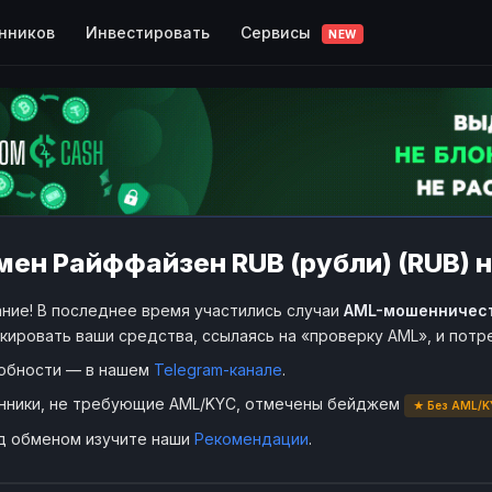
Сервисы
нников
Инвестировать
NEW
ен Райффайзен RUB (рубли) (RUB) на
ние! В последнее время участились случаи
AML-мошенничес
кировать ваши средства, ссылаясь на «проверку AML», и пот
обности — в нашем
Telegram-канале
.
нники, не требующие AML/KYC, отмечены бейджем
★ Без AML/K
д обменом изучите наши
Рекомендации
.