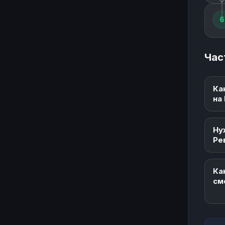
6
Час
Ка
на
Ну
Ре
Ка
см