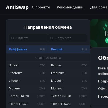
AntiSwap
О проекте
Рекомендации
Для обме
Направления обмена
Райффайзен
Revolut
RUB
EUR
Обм
КРИПТОВАЛЮТА
Bitcoin
Bitcoin
BTC
BTC
Внима
Ethereum
Ethereum
ETH
ETH
забло
Litecoin
Litecoin
Подр
LTC
LTC
Обме
Monero
Monero
XMR
XMR
Пере
Tether TRC20
Tether TRC20
USDT
USDT
Tether ERC20
Tether ERC20
USDT
USDT