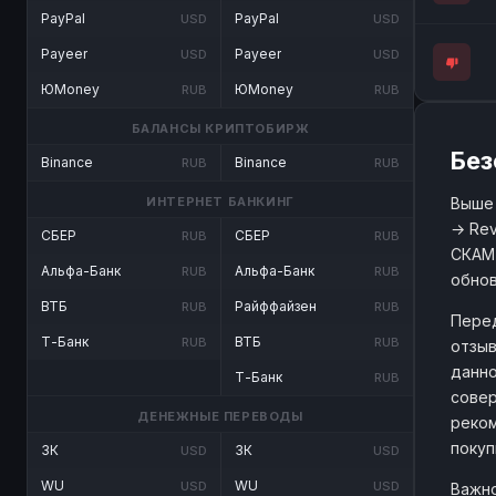
PayPal
PayPal
USD
USD
Payeer
Payeer
USD
USD
ЮMoney
ЮMoney
RUB
RUB
БАЛАНСЫ КРИПТОБИРЖ
Без
Binance
Binance
RUB
RUB
Выше 
ИНТЕРНЕТ БАНКИНГ
→ Rev
СБЕР
СБЕР
RUB
RUB
СКАМ 
Альфа-Банк
Альфа-Банк
RUB
RUB
обнов
ВТБ
Райффайзен
RUB
RUB
Перед
Т-Банк
ВТБ
RUB
RUB
отзыв
данно
Т-Банк
RUB
совер
ДЕНЕЖНЫЕ ПЕРЕВОДЫ
реком
покуп
ЗК
ЗК
USD
USD
WU
WU
USD
USD
Важно