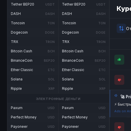
Tether BEP20
Tether BEP20
USDT
USDT
Кур
DASH
DASH
DASH
DASH
Toncoin
Toncoin
TON
TON
О
Dogecoin
Dogecoin
DOGE
DOGE
TRX
TRX
TRON
TRON
Bitcoin Cash
Bitcoin Cash
BCH
BCH
BinanceCoin
BinanceCoin
BEP20
BEP20
Ether Classic
Ether Classic
ETC
ETC
Solana
Solana
SOL
SOL
Ripple
Ripple
XRP
XRP
🚀 P
ЭЛЕКТРОННЫЕ ДЕНЬГИ
⚡ Быстры
Paxum
Paxum
USD
USD
Ads on An
Perfect Money
Perfect Money
USD
USD
Payoneer
Payoneer
USD
USD