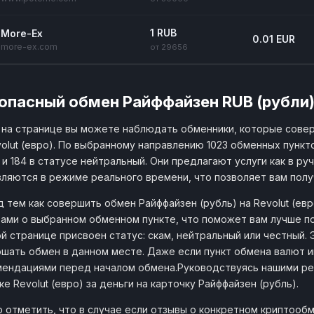
1 RUB
More-Ex
0.01 EUR
more-ex.com
от 29656
опасный обмен Райффайзен RUB (рубли) 
на странице вы можете наблюдать обменники, которые сове
olut (евро). По выбранному направлению 1023 обменных пункт
и 184 в статусе нейтральный. Они предлагают услуги как в ру
ляются в режиме реального времени, что позволяет вам пол
 тем как совершить обмен Райффайзен (рубль) на Revolut (ев
ами о выбранном обменном пункте, что поможет вам лучше по
й странице присвоен статус: скам, нейтральный или честный.
шать обмен в данном месте. Даже если пункт обмена валют и
ендациями перед началом обмена.Руководствуясь нашими ре
ке Revolut (евро) за деньги на карточку Райффайзен (рубль).
 отметить, что в случае если отзывы о конкретном криптообм