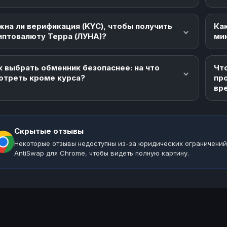
жна ли верификация (KYC), чтобы получить
Как
иптовалюту Терра (ЛУНА)?
ми
к выбрать обменник безопаснее: на что
Что
отреть кроме курса?
пр
вр
Скрытые отзывы
Некоторые отзывы недоступны из-за юридических ограничений
AntiSwap для Chrome, чтобы видеть полную картину.