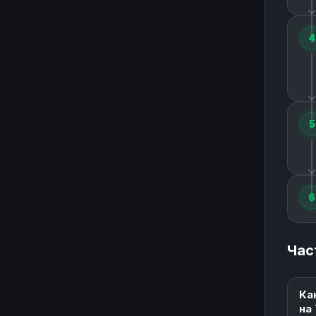
4
5
6
Час
Ка
на