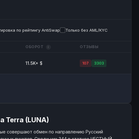
ировка по рейтингу AntiSwap
Только без AML/KYC
ОБОРОТ
ОТЗЫВЫ
i
11.5K+ $
107
3303
 Terra (LUNA)
рые совершают обмен по направлению Русский
менных пунктов. Среди них 344 в статусе ЧЕСТНЫЙ,