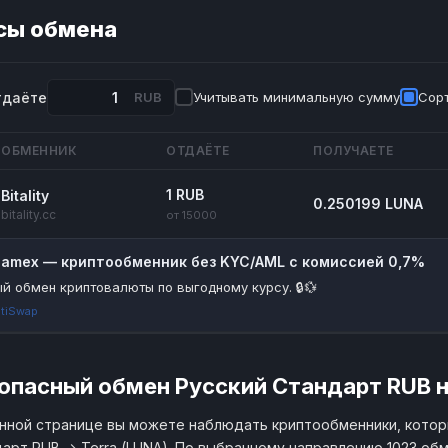
сы обмена
тдаёте
RUB
Учитывать минимальную сумму
Сорт
ОБМЕННИК
ОТДАЁТЕ
ПОЛУЧАЕТЕ
1 RUB
Bitality
0.250199 LUNA
bitality.cc
от 15000
riamex — криптообменник без KYC/AML с комиссией 0,7%
й обмен криптовалюты по выгодному курсу. 🔒💱
tiSwap
опасный обмен Русский Стандарт RUB на
нной странице вы можете наблюдать криптообменники, кото
арт RUB → Terra (LUNA). По выбранному направлению 1023 об