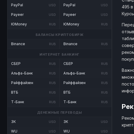
PayPal
PayPal
USD
USD
495 в
Курсы
Payeer
Payeer
USD
USD
ЮMoney
ЮMoney
Перед
RUB
RUB
отзыв
БАЛАНСЫ КРИПТОБИРЖ
табли
Binance
Binance
RUB
RUB
совер
реком
ИНТЕРНЕТ БАНКИНГ
покуп
СБЕР
СБЕР
RUB
RUB
Важно
Альфа-Банк
Альфа-Банк
RUB
RUB
множе
Райффайзен
Райффайзен
RUB
RUB
посто
инфо
ВТБ
ВТБ
RUB
RUB
Т-Банк
Т-Банк
RUB
RUB
Рек
ДЕНЕЖНЫЕ ПЕРЕВОДЫ
Реком
ЗК
ЗК
USD
USD
крипт
WU
WU
USD
USD