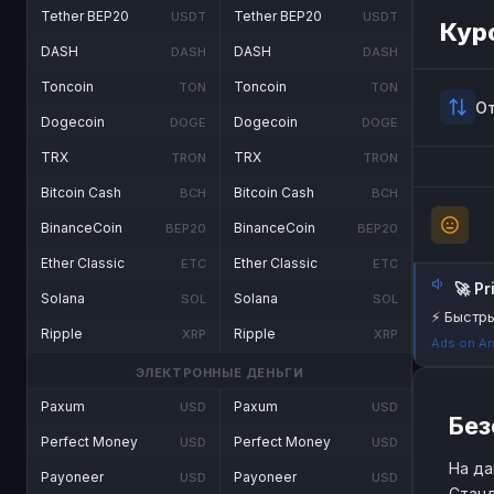
Tether BEP20
Tether BEP20
USDT
USDT
Кур
DASH
DASH
DASH
DASH
Toncoin
Toncoin
TON
TON
О
Dogecoin
Dogecoin
DOGE
DOGE
TRX
TRX
TRON
TRON
Bitcoin Cash
Bitcoin Cash
BCH
BCH
BinanceCoin
BinanceCoin
BEP20
BEP20
Ether Classic
Ether Classic
ETC
ETC
🚀 P
Solana
Solana
SOL
SOL
⚡ Быстры
Ripple
Ripple
XRP
XRP
Ads on An
ЭЛЕКТРОННЫЕ ДЕНЬГИ
Paxum
Paxum
USD
USD
Без
Perfect Money
Perfect Money
USD
USD
На да
Payoneer
Payoneer
USD
USD
Станд