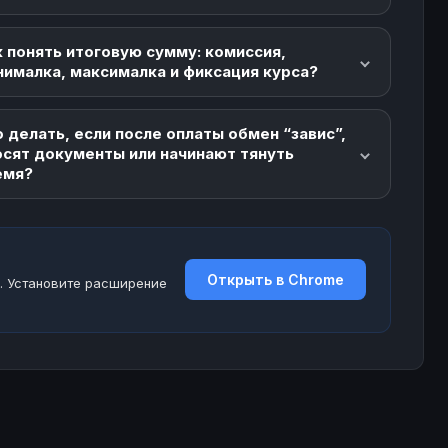
 понять итоговую сумму: комиссия,
нималка, максималка и фиксация курса?
 делать, если после оплаты обмен “завис”,
осят документы или начинают тянуть
емя?
Открыть в Chrome
. Установите расширение