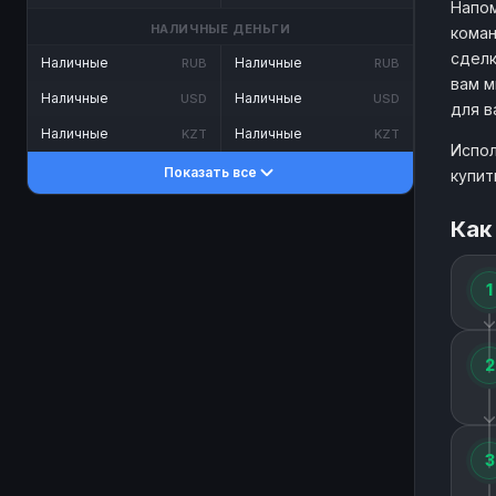
Напом
НАЛИЧНЫЕ ДЕНЬГИ
коман
сделк
Наличные
Наличные
RUB
RUB
вам м
Наличные
Наличные
USD
USD
для в
Наличные
Наличные
KZT
KZT
Испол
Показать все
купит
Как
1
2
3