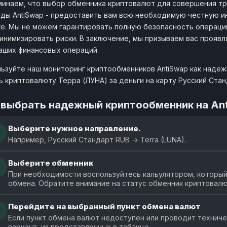
инаем, что выбор обменника криптовалют для совершения тр
ды AntiSwap - предоставить вам всю необходимую честную 
е. Мы не можем гарантировать полную безопасность операци
инимизировать риски. В заключение, мы призываем вас прояв
аших финансовых операций.
ьзуйте наш мониторинг криптообменников AntiSwap как наде
ь криптовалюту Терра (ЛУНА) за деньги на карту Русский Ста
 выбрать надежный криптообменник на An
Выберите нужное направление.
Например, Русский Стандарт RUB → Terra (LUNA).
Выберите обменник
При необходимости воспользуйтесь кальулятором, который 
обмена. Обратите внимание на статус обменник криптовалю
Перейдите на выбранный пункт обмена валют
Если пункт обмена валют недоступен или проводит технич
вариант, из представленных в таблице.