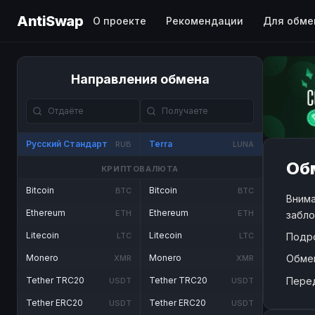
AntiSwap
О проекте
Рекомендации
Для обме
Направления обмена
Русский Стандарт
Terra
RUB
LUNA
Обм
КРИПТОВАЛЮТА
Bitcoin
Bitcoin
BTC
BTC
Внима
Ethereum
Ethereum
ETH
ETH
забло
Litecoin
Litecoin
Подр
LTC
LTC
Обме
Monero
Monero
XMR
XMR
Пере
Tether TRC20
Tether TRC20
USDT
USDT
Tether ERC20
Tether ERC20
USDT
USDT