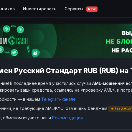
Сервисы
нников
Инвестировать
NEW
ен Русский Стандарт RUB (RUB) на 
ние! В последнее время участились случаи
AML-мошенничес
кировать ваши средства, ссылаясь на «проверку AML», и пот
обности — в нашем
Telegram-канале
.
нники, не требующие AML/KYC, отмечены бейджем
★ Без AML/K
д обменом изучите наши
Рекомендации
.