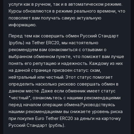
услуги как в ручном, так и в автоматическом режиме.
Наличные
Наличные
RUB
RUB
Курсы обновляются в режиме реального времени, что
Наличные
Наличные
позволяет вам получать самую актуальную
USD
USD
информацию.
Наличные
Наличные
KZT
KZT
Перед тем как совершить обмен Русский Стандарт
(рубль) на Tether ERC20, мы настоятельно
рекомендуем вам ознакомиться с отзывами о
выбранном обменном пункте, что поможет вам лучше
понять его репутацию и надежность. Каждому из них
на данной странице присвоен статус: скам,
нейтральный или честный. Этот статус помогает
определить насколько рисково совершать обмен в
данном месте. Даже если обменник имеет статус
"честный", ознакомьтесь с нашими рекомендациями
перед началом операции обмена.Руководствуясь
нашими рекомендациями вы снижаете уровень риска
при покупке Euro Tether ERC20 за деньги на карточку
Русский Стандарт (рубль).