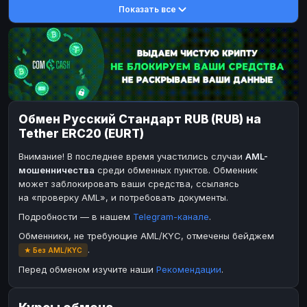
Показать все
DASH
DASH
DASH
DASH
Toncoin
Toncoin
TON
TON
Dogecoin
Dogecoin
DOGE
DOGE
TRX
TRX
TRON
TRON
Bitcoin Cash
Bitcoin Cash
BCH
BCH
Обмен Русский Стандарт RUB (RUB) на
BinanceCoin
BinanceCoin
BEP20
BEP20
Tether ERC20 (EURT)
Ether Classic
Ether Classic
ETC
ETC
Внимание! В последнее время участились случаи
AML-
Solana
Solana
SOL
SOL
мошенничества
среди обменных пунктов. Обменник
может заблокировать ваши средства, ссылаясь
Ripple
Ripple
XRP
XRP
на «проверку AML», и потребовать документы.
ЭЛЕКТРОННЫЕ ДЕНЬГИ
Подробности — в нашем
Telegram-канале
.
Paxum
Paxum
USD
USD
Обменники, не требующие AML/KYC, отмечены бейджем
.
★ Без AML/KYC
Perfect Money
Perfect Money
USD
USD
Перед обменом изучите наши
Рекомендации
.
Payoneer
Payoneer
USD
USD
PayPal
PayPal
USD
USD