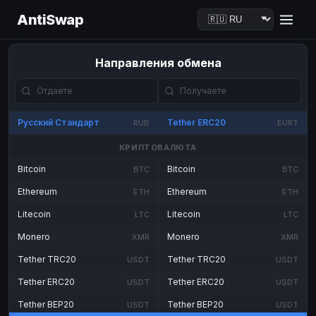
AntiSwap
Направления обмена
Русский Стандарт
Tether ERC20
RUB
EURT
КРИПТОВАЛЮТА
Bitcoin
Bitcoin
BTC
BTC
Ethereum
Ethereum
ETH
ETH
Litecoin
Litecoin
LTC
LTC
Monero
Monero
XMR
XMR
Tether TRC20
Tether TRC20
USDT
USDT
Tether ERC20
Tether ERC20
USDT
USDT
Tether BEP20
Tether BEP20
USDT
USDT