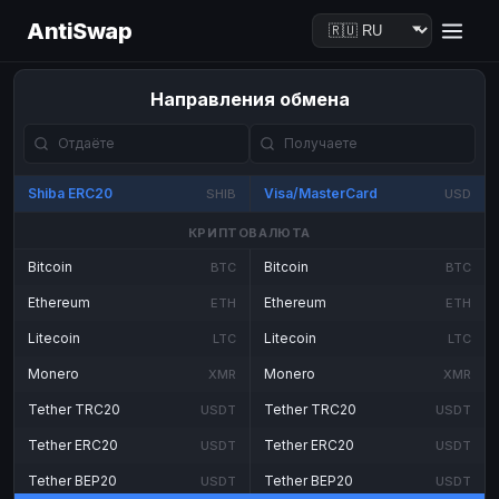
AntiSwap
Направления обмена
Shiba ERC20
Visa/MasterCard
SHIB
USD
КРИПТОВАЛЮТА
Bitcoin
Bitcoin
BTC
BTC
Ethereum
Ethereum
ETH
ETH
Litecoin
Litecoin
LTC
LTC
Monero
Monero
XMR
XMR
Tether TRC20
Tether TRC20
USDT
USDT
Tether ERC20
Tether ERC20
USDT
USDT
Tether BEP20
Tether BEP20
USDT
USDT