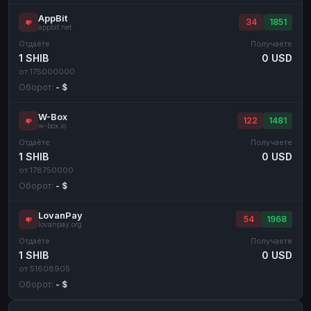
AppBit
34
1851
appbit.net
Отдаёте
Получаете
1 SHIB
0 USD
от 175000000
Оборот:
- $
W-Box
122
1481
w-box.io
Отдаёте
Получаете
1 SHIB
0 USD
от 178750000
Оборот:
- $
LovanPay
54
1968
lovanpay.org
Отдаёте
Получаете
1 SHIB
0 USD
от 51608905
Оборот:
- $