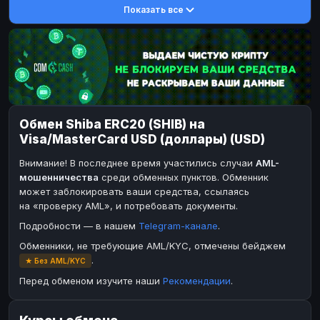
Показать все
DASH
DASH
DASH
DASH
Toncoin
Toncoin
TON
TON
Dogecoin
Dogecoin
DOGE
DOGE
TRX
TRX
TRON
TRON
Bitcoin Cash
Bitcoin Cash
BCH
BCH
Обмен Shiba ERC20 (SHIB) на
BinanceCoin
BinanceCoin
BEP20
BEP20
Visa/MasterCard USD (доллары) (USD)
Ether Classic
Ether Classic
ETC
ETC
Внимание! В последнее время участились случаи
AML-
Solana
Solana
SOL
SOL
мошенничества
среди обменных пунктов. Обменник
может заблокировать ваши средства, ссылаясь
Ripple
Ripple
XRP
XRP
на «проверку AML», и потребовать документы.
ЭЛЕКТРОННЫЕ ДЕНЬГИ
Подробности — в нашем
Telegram-канале
.
Paxum
Paxum
USD
USD
Обменники, не требующие AML/KYC, отмечены бейджем
.
★ Без AML/KYC
Perfect Money
Perfect Money
USD
USD
Перед обменом изучите наши
Рекомендации
.
Payoneer
Payoneer
USD
USD
PayPal
PayPal
USD
USD