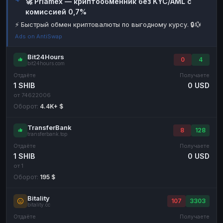
🚀 Priamex — криптообменник без KYC/AML с
комиссией 0,7%
Наличные
Наличные
RUB
RUB
⚡ Быстрый обмен криптовалюты по выгодному курсу. 🔒💱
Наличные
Наличные
USD
USD
Ads on AntiSwap
Наличные
Наличные
KZT
KZT
Bit24Hours
0
4
bit24hours.com
Отдаёте
Получаете
1 SHIB
0 USD
от 74622006
Оборот:
4.4K+ $
TransferBank
8
128
transferbank.top
Отдаёте
Получаете
1 SHIB
0 USD
от 1
Оборот:
195 $
Bitality
107
3303
bitality.cc
Отдаёте
Получаете