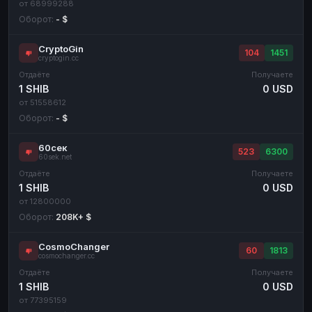
от 68999288
Оборот:
- $
CryptoGin
104
1451
cryptogin.cc
Отдаёте
Получаете
1 SHIB
0 USD
от 51558612
Оборот:
- $
60сек
523
6300
60sek.net
Отдаёте
Получаете
1 SHIB
0 USD
от 12800000
Оборот:
208K+ $
CosmoChanger
60
1813
cosmochanger.cc
Отдаёте
Получаете
1 SHIB
0 USD
от 77395159