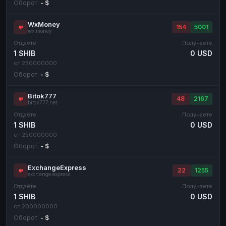
Оборот:
- $
WxMoney
154
5001
wx.money
Отдаёте
Получаете
1 SHIB
0 USD
от 250000000
Оборот:
- $
Bitok777
48
2167
bitok777.net
Отдаёте
Получаете
1 SHIB
0 USD
от 250000000
Оборот:
- $
ExchangeExpress
22
1255
exchange.express
Отдаёте
Получаете
1 SHIB
0 USD
от 200000000
Оборот:
- $