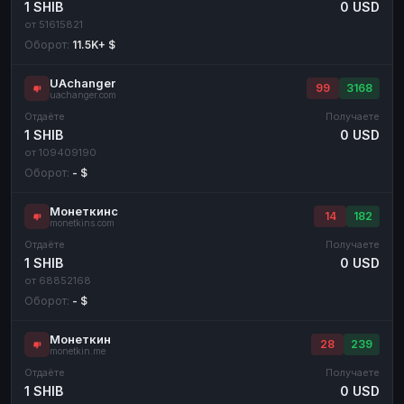
1 SHIB
0 USD
от 51615821
Оборот:
11.5K+ $
UAchanger
99
3168
uachanger.com
Отдаёте
Получаете
1 SHIB
0 USD
от 109409190
Оборот:
- $
Монеткинс
14
182
monetkins.com
Отдаёте
Получаете
1 SHIB
0 USD
от 68852168
Оборот:
- $
Монеткин
28
239
monetkin.me
Отдаёте
Получаете
1 SHIB
0 USD