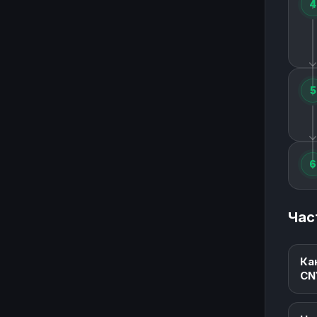
4
5
6
Час
Ка
CN