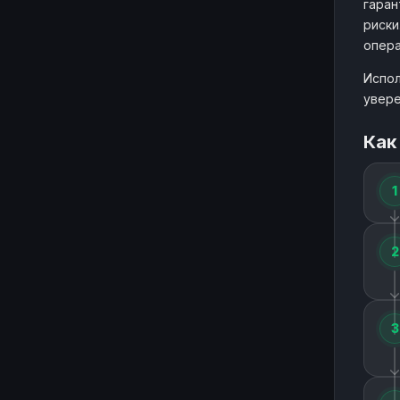
гаран
риски
опера
Испол
увере
Как
1
2
3