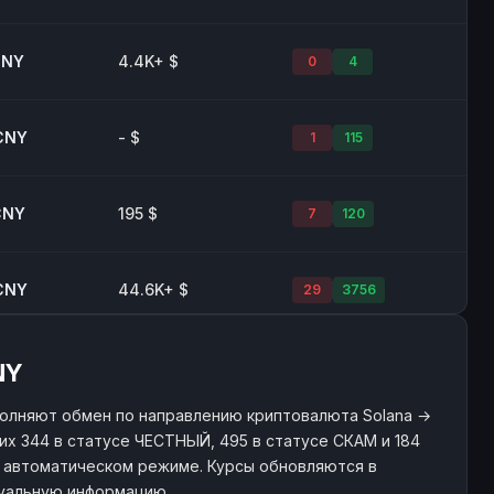
CNY
4.4K+ $
0
4
CNY
- $
1
115
CNY
195 $
7
120
CNY
44.6K+ $
29
3756
CNY
11.5K+ $
107
3303
NY
олняют обмен по направлению криптовалюта Solana →
их 344 в статусе ЧЕСТНЫЙ, 495 в статусе СКАМ и 184
NY
1.3K+ $
22
58
 в автоматическом режиме. Курсы обновляются в
туальную информацию.