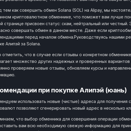
1 SOL
BroExchange
487.48 
bro.exchange
 тем как совершить обмен Solana (SOL) на Alipay, мы настоя
от 10
нном криптовалютном обменнике, что поможет вам лучше пон
й странице присвоен статус: скам, нейтральный или честный.
1 SOL
ExWm
487.3 C
exwm.cc
асно совершать обмен в данном месте. Даже если криптообме
от 10
ендациями перед началом обмена.Руководствуясь нашими ре
ке Алипэй за Solana.
1 SOL
CashRocket
484.9 
cashrocket.online
от 7.22
 отметить, что в случае если отзывы о конкретном обменнике
агает множество других надежных и проверенных вариантов о
1 SOL
BulldogExchange
484.46
янно проверяем новые отзывы, обновляем курсы и направлен
bulldog.exchange
от 6.78
рмацию.
1 SOL
UAchanger
483.28 
омендации при покупке Алипэй (юань)
uachanger.com
от 2.69
ендуем использовать новые (чистые) адреса для получения с
1 SOL
Crystal-Trade
478.79 
овалют позволяют сгенерировать новый адрес в несколько кл
crystal-trade.org
от 2.09
инаем, что выбор обменника для совершения операции обмена
1 SOL
2rbina
ставить вам всю необходимую свежую информацию для приня
478.01 
2rbina.net
от 10