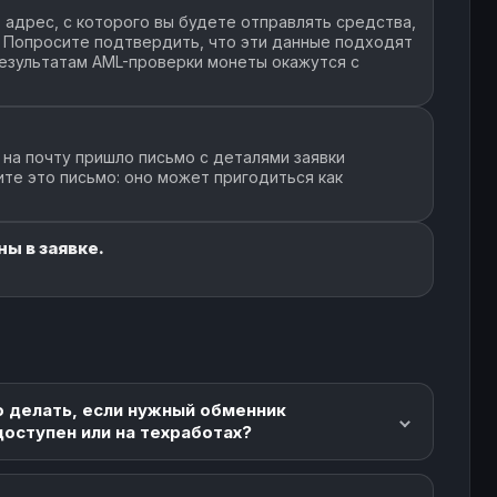
адрес, с которого вы будете отправлять средства,
CNY
978 $
49
4196
ь. Попросите подтвердить, что эти данные подходят
 результатам AML-проверки монеты окажутся с
CNY
- $
271
7121
 на почту пришло письмо с деталями заявки
ите это письмо: оно может пригодиться как
CNY
969K+ $
11
3341
ны в заявке.
 CNY
669K+ $
18
4463
о делать, если нужный обменник
доступен или на техработах?