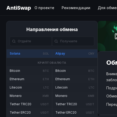
AntiSwap
О проекте
Рекомендации
Для обме
Направления обмена
Solana
Alipay
SOL
CNY
Обм
КРИПТОВАЛЮТА
Bitcoin
Bitcoin
BTC
BTC
Внима
Ethereum
Ethereum
ETH
ETH
забло
Litecoin
Litecoin
Подр
LTC
LTC
Обме
Monero
Monero
XMR
XMR
Пере
Tether TRC20
Tether TRC20
USDT
USDT
Tether ERC20
Tether ERC20
USDT
USDT