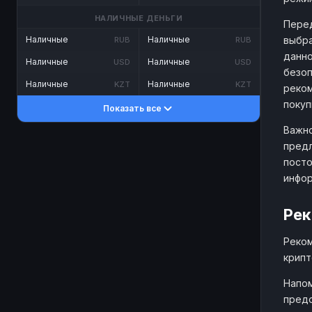
НАЛИЧНЫЕ ДЕНЬГИ
Перед
выбра
Наличные
Наличные
RUB
RUB
данно
Наличные
Наличные
USD
USD
безоп
Наличные
Наличные
KZT
KZT
реком
покуп
Показать все
Важно
предл
посто
инфо
Рек
Реком
крипт
Напом
предо