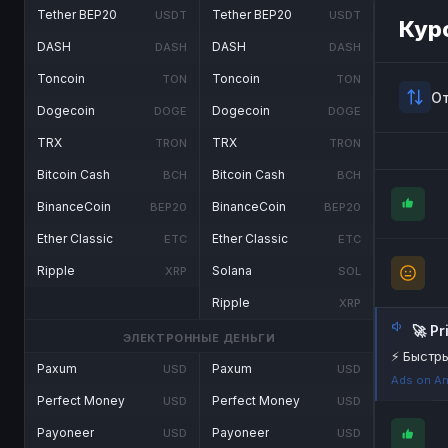
Tether BEP20
Tether BEP20
USDT
USDT
Кур
DASH
DASH
DASH
DASH
Toncoin
Toncoin
TON
TON
О
Dogecoin
Dogecoin
DOGE
DOGE
TRX
TRX
TRON
TRON
Bitcoin Cash
Bitcoin Cash
BCH
BCH
BinanceCoin
BinanceCoin
BEP20
BEP20
Ether Classic
Ether Classic
ETC
ETC
Ripple
Solana
XRP
SOL
Ripple
XRP
🚀 P
ЭЛЕКТРОННЫЕ ДЕНЬГИ
⚡ Быстры
Paxum
Paxum
USD
USD
Ads on An
Perfect Money
Perfect Money
USD
USD
Payoneer
Payoneer
USD
USD