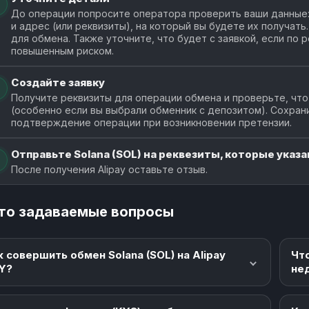
1 SOL
LuckyChange
До операции попросите оператора проверить ваши данные: 
459.43 
luckychange.net
от 2.18
и адрес (или реквизиты), на который вы будете их получат
для обмена. Также уточните, что будет с заявкой, если по
повышенным риском.
1 SOL
X-Pay
455.75 
x-pay.com
от 2.19
Создайте заявку
Получите реквизиты для операции обмена и проверьте, что
1 SOL
Грааль
(особенно если вы выбрали обменник с депозитом). Сохран
417.34 
thegrail.exchange
от 16
подтверждение операции при возникновении претензии.
1 SOL
MoonLight
Отправьте Solana (SOL) на реквезиты, которые указа
403.89
moonlightexchanger.com
от 7.43
После получения Alipay оставьте отзыв.
то задаваемые вопросы
к совершить обмен Solana (SOL) на Alipay
Чт
Y?
не