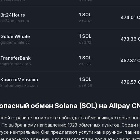
1 SOL
Bit24Hours
474.01 
bit24hours.com
от 4.42
1 SOL
GoldenWhale
473.36 
goldenwhale.cc
от 2.72
1 SOL
TransferBank
457.82 
transferbank.top
от 1.28
1 SOL
КриптоМенялка
479.57 
kriptomenyalka.com
от 6.26
1 SOL
Bitality
463.57 
опасный обмен Solana (SOL) на Alipay C
bitality.cc
от 2.48
нной странице вы можете наблюдать обменники, которые вып
1 SOL
24Exchange
y. По выбранному направлению 1023 обменных пунктов. Среди н
487.7 C
24.exchange
от 2.21
тусе нейтральный. Они предлагают услуги как в ручном, так и
е реального времени, что позволяет вам получать самую ак