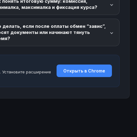
 понять итоговую сумму: комиссия,
нималка, максималка и фиксация курса?
 делать, если после оплаты обмен “завис”,
осят документы или начинают тянуть
емя?
Открыть в Chrome
. Установите расширение