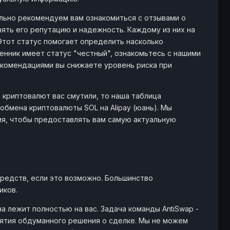
CNY
- $
246
4314
тельно рекомендуем вам ознакомиться с отзывами о
ять его репутацию и надежность. Каждому из них на
 Этот статус помогает определить насколько
NY
170 $
24
948
нник имеет статус "честный", ознакомьтесь с нашими
комендациями вы снижаете уровень риска при
CNY
- $
18
615
 криптовалют вас смутили, то наша таблица
бмена криптовалюты SOL на Alipay (юань). Мы
 CNY
24.2K+ $
5
691
ия, чтобы предоставлять вам самую актуальную
CNY
- $
99
3155
редств, если это возможно. Большинство
CNY
- $
134
1019
иков.
 лежит полностью на вас. Задача команды AntiSwap -
тия обдуманного решения о сделке. Мы не можем
CNY
- $
430
5805