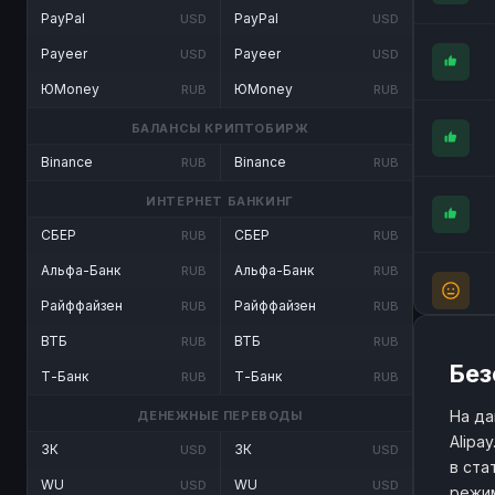
PayPal
PayPal
USD
USD
Payeer
Payeer
USD
USD
ЮMoney
ЮMoney
RUB
RUB
БАЛАНСЫ КРИПТОБИРЖ
Binance
Binance
RUB
RUB
ИНТЕРНЕТ БАНКИНГ
СБЕР
СБЕР
RUB
RUB
Альфа-Банк
Альфа-Банк
RUB
RUB
Райффайзен
Райффайзен
RUB
RUB
ВТБ
ВТБ
RUB
RUB
Без
Т-Банк
Т-Банк
RUB
RUB
На да
ДЕНЕЖНЫЕ ПЕРЕВОДЫ
Alipa
ЗК
ЗК
USD
USD
в ста
WU
WU
USD
USD
режим