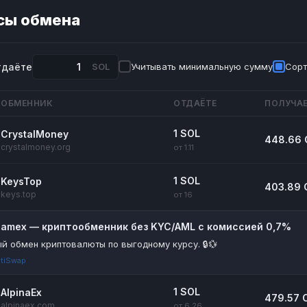
сы обмена
тдаёте
SOL
Учитывать минимальную сумму
Сорт
ОБМЕННИК
ОТДАЁТЕ
ПОЛУЧА
1 SOL
CrystalMoney
448.66
crystalmoney.org
от 1.11
1 SOL
KeysTop
403.89
keys.top
от 16
riamex — криптообменник без KYC/AML с комиссией 0,7%
й обмен криптовалюты по выгодному курсу. 🔒💱
tiSwap
1 SOL
AlpinaEx
479.57 
alpinaex.com
от 6.26