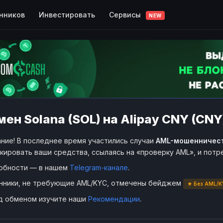
Сервисы
нников
Инвестировать
NEW
ен Solana (SOL) на Alipay CNY (CNY
ние! В последнее время участились случаи
AML-мошенничес
кировать ваши средства, ссылаясь на «проверку AML», и пот
обности — в нашем
Telegram-канале
.
нники, не требующие AML/KYC, отмечены бейджем
★ Без AML/K
д обменом изучите наши
Рекомендации
.