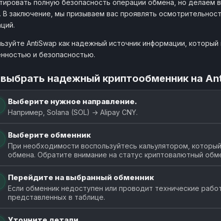
тировать полную безопасность операции обмена, но делаем 
. В заключение, мы призываем вас проявлять осмотрительнос
1 SOL
CryptoGin
ций.
476.29 
cryptogin.cc
от 2.48
ьзуйте AntiSwap как надежный источник информации, который п
нностью и безопасностью.
1 SOL
GramBit
476.04
grambit.biz
от 8.15
 выбрать надежный криптообменник на An
1 SOL
CosmoChanger
473.91 
Выберите нужное направление.
cosmochanger.cc
от 8.26
Например, Solana (SOL) → Alipay CNY.
1 SOL
WayBit
473.33 
Выберите обменник
waybit.pl
от 3.37
При необходимости воспользуйтесь кальулятором, который 
обмена. Обратите внимание на статус криптовалютный обме
1 SOL
Kupitman
473.02 
kupitman.pro
от 11
Перейдите на выбранный обменник
Если обменник недоступен или проводит технические работ
1 SOL
Касса
представленных в таблице.
463.55 
kassa.cc
от 2.16
Уточните детали