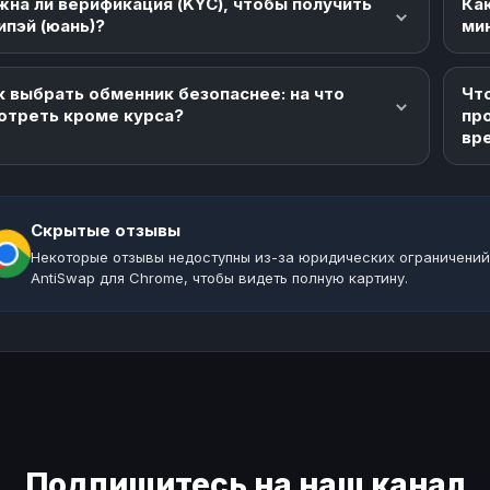
жна ли верификация (KYC), чтобы получить
Как
ипэй (юань)?
ми
к выбрать обменник безопаснее: на что
Что
отреть кроме курса?
пр
вр
Скрытые отзывы
Некоторые отзывы недоступны из-за юридических ограничений
AntiSwap для Chrome, чтобы видеть полную картину.
Подпишитесь на наш канал