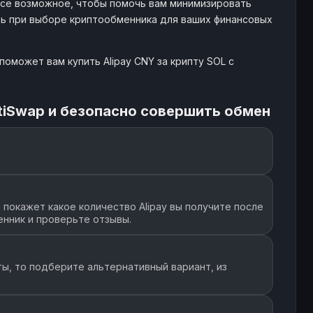
все возможное, чтобы помочь вам минимизировать
ть при выборе криптообменника для ваших финансовых
CNY
- $
104
1447
оможет вам купить Alipay CNY за крипту SOL с
 CNY
- $
128
6665
tiSwap и безопасно совершить обмен
CNY
- $
60
1807
CNY
- $
32
814
покажет какое количество Alipay вы получите после
нник и проверьте отзывы.
CNY
- $
166
4601
ы, то подберите альтернативный вариант, из
CNY
159K+ $
679
18852