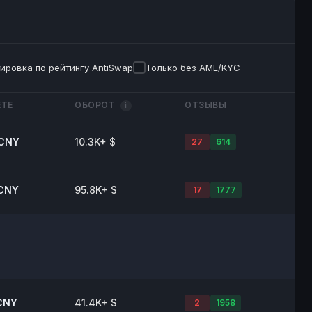
ировка по рейтингу AntiSwap
Только без AML/KYC
ЕТЕ
ОБОРОТ
ОТЗЫВЫ
i
 CNY
10.3K+ $
27
614
 CNY
95.8K+ $
17
1777
CNY
41.4K+ $
2
1958