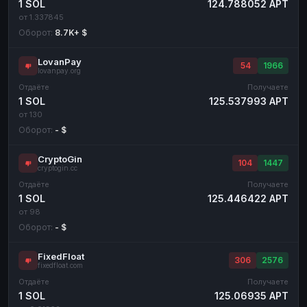
1 SOL
124.788052 APT
от 1.337845
Оборот:
8.7K+ $
LovanPay
54
1966
lovanpay.org
Отдаёте
Получаете
1 SOL
125.537993 APT
от 130
Оборот:
- $
CryptoGin
104
1447
cryptogin.cc
Отдаёте
Получаете
1 SOL
125.446422 APT
от 98
Оборот:
- $
FixedFloat
306
2576
fixedfloat.com
Отдаёте
Получаете
1 SOL
125.06935 APT