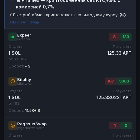
🚀 Priamex — криптообменник без KYC/AML с
комиссией 0,7%
Наличные
Наличные
RUB
RUB
⚡ Быстрый обмен криптовалюты по выгодному курсу. 🔒💱
Наличные
Наличные
USD
USD
Ads on AntiSwap
Наличные
Наличные
KZT
KZT
Expeer
8
133
expeer.io
Отдаёте
Получаете
1 SOL
125.33 APT
от 6.690753
Оборот:
- $
Bitality
107
3303
bitality.cc
Отдаёте
Получаете
1 SOL
125.330221 APT
от 163
Оборот:
11.5K+ $
PegasusSwap
1
0
pegasusswap.com
Отдаёте
Получаете