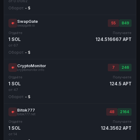
от 0.01362
Оборот:
- $
SwapGate
55
849
swapgate.io
Отдаёте
Получаете
1 SOL
124.516667 APT
от 67
Оборот:
- $
CryptoMonitor
7
246
cryptomonitor.info
Отдаёте
Получаете
1 SOL
124.5 APT
от 47
Оборот:
- $
Bitok777
48
2164
bitok777.net
Отдаёте
Получаете
1 SOL
124.3562 APT
от 14