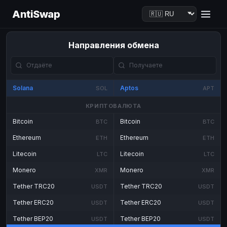
AntiSwap
Направления обмена
Solana
Aptos
SOL
APT
КРИПТОВАЛЮТА
Bitcoin
Bitcoin
BTC
BTC
Ethereum
Ethereum
ETH
ETH
Litecoin
Litecoin
LTC
LTC
Monero
Monero
XMR
XMR
Tether TRC20
Tether TRC20
USDT
USDT
Tether ERC20
Tether ERC20
USDT
USDT
Tether BEP20
Tether BEP20
USDT
USDT