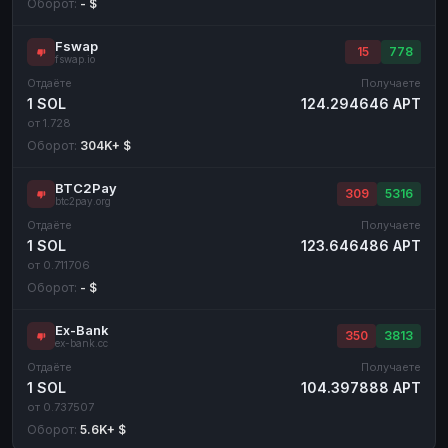
Оборот:
- $
Fswap
15
778
fswap.io
Отдаёте
Получаете
1 SOL
124.294646 APT
от 1.728
Оборот:
304K+ $
BTC2Pay
309
5316
btc2pay.org
Отдаёте
Получаете
1 SOL
123.646486 APT
от 0.711706
Оборот:
- $
Ex-Bank
350
3813
ex-bank.cc
Отдаёте
Получаете
1 SOL
104.397888 APT
от 0.737507
Оборот:
5.6K+ $