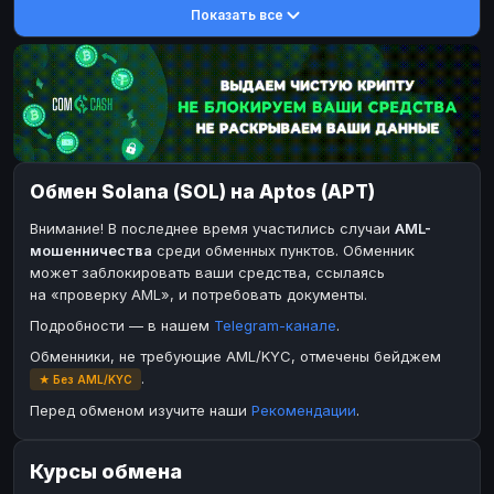
Показать все
DASH
DASH
DASH
DASH
Toncoin
Toncoin
TON
TON
Dogecoin
Dogecoin
DOGE
DOGE
TRX
TRX
TRON
TRON
Bitcoin Cash
Bitcoin Cash
BCH
BCH
Обмен Solana (SOL) на Aptos (APT)
BinanceCoin
BinanceCoin
BEP20
BEP20
Внимание! В последнее время участились случаи
AML-
Ether Classic
Ether Classic
ETC
ETC
мошенничества
среди обменных пунктов. Обменник
Ripple
Solana
XRP
SOL
может заблокировать ваши средства, ссылаясь
на «проверку AML», и потребовать документы.
Ripple
XRP
Подробности — в нашем
Telegram-канале
.
ЭЛЕКТРОННЫЕ ДЕНЬГИ
Обменники, не требующие AML/KYC, отмечены бейджем
Paxum
Paxum
USD
USD
.
★ Без AML/KYC
Perfect Money
Perfect Money
USD
USD
Перед обменом изучите наши
Рекомендации
.
Payoneer
Payoneer
USD
USD
Курсы обмена
PayPal
PayPal
USD
USD