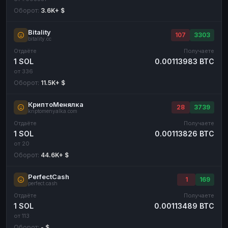
Оборот:
3.6K+ $
Bitality
107
3303
bitality.cc
Отдаёте
Получаете
1 SOL
0.00113983 BTC
от 336
Оборот:
11.5K+ $
КриптоМенялка
28
3739
kriptomenyalka.com
Отдаёте
Получаете
1 SOL
0.00113826 BTC
от 20
Оборот:
44.6K+ $
PerfectCash
1
169
perfect.cash
Отдаёте
Получаете
1 SOL
0.00113489 BTC
от 113
Оборот:
- $