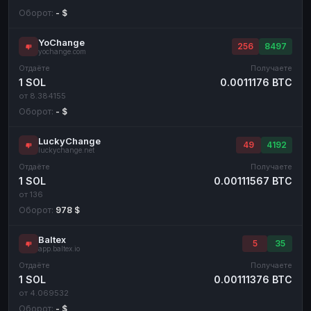
Оборот:
- $
YoChange
256
8497
yochange.com
Отдаёте
Получаете
1 SOL
0.0011176 BTC
от 8.384155
Оборот:
- $
LuckyChange
49
4192
luckychange.net
Отдаёте
Получаете
1 SOL
0.00111567 BTC
от 136
Оборот:
978 $
Baltex
5
35
app.baltex.io
Отдаёте
Получаете
1 SOL
0.00111376 BTC
от 4.069532
Оборот:
- $