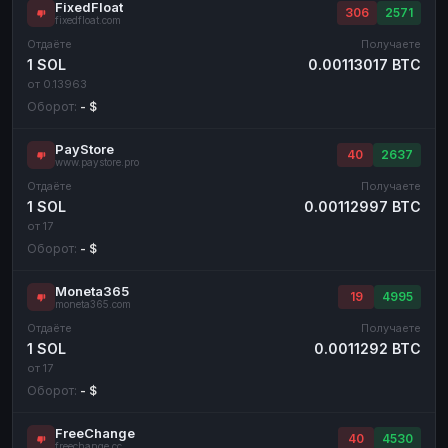
FixedFloat
306
2571
fixedfloat.com
Отдаёте
Получаете
1 SOL
0.00113017 BTC
от 0.13963
Оборот:
- $
PayStore
40
2637
www.paystore.pro
Отдаёте
Получаете
1 SOL
0.00112997 BTC
от 17
Оборот:
- $
Moneta365
19
4995
moneta365.com
Отдаёте
Получаете
1 SOL
0.0011292 BTC
от 17
Оборот:
- $
FreeChange
40
4530
freechange.cc