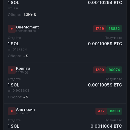
1 SOL
0.00110294 BTC
от 0.4
Оборот:
1.3K+ $
OneMoment
1729
58832
onemoment.cc
Отдаёте
Получаете
1 SOL
0.00110059 BTC
от 0.127204
Оборот:
- $
Крипта
1290
90074
cripta.gg
Отдаёте
Получаете
1 SOL
0.00110059 BTC
от 0.908603
Оборот:
- $
Альткоин
477
19538
alt-coin.cc
Отдаёте
Получаете
1 SOL
0.0011004 BTC