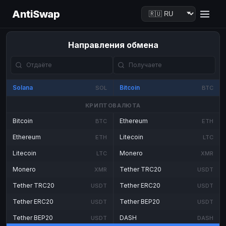
AntiSwap
Направления обмена
Solana
Bitcoin
SOL
BTC
КРИПТОВАЛЮТА
Bitcoin
Ethereum
BTC
ETH
Ethereum
Litecoin
ETH
LTC
Litecoin
Monero
LTC
XMR
Monero
Tether TRC20
XMR
USDT
Tether TRC20
Tether ERC20
USDT
USDT
Tether ERC20
Tether BEP20
USDT
USDT
Tether BEP20
DASH
USDT
DASH