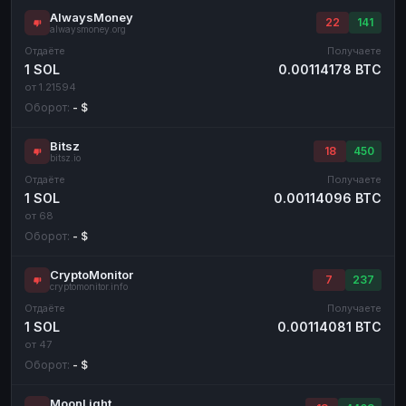
AlwaysMoney
22
141
alwaysmoney.org
Отдаёте
Получаете
1 SOL
0.00114178 BTC
от 1.21594
Оборот:
- $
Bitsz
18
450
bitsz.io
Отдаёте
Получаете
1 SOL
0.00114096 BTC
от 68
Оборот:
- $
CryptoMonitor
7
237
cryptomonitor.info
Отдаёте
Получаете
1 SOL
0.00114081 BTC
от 47
Оборот:
- $
MoonLight