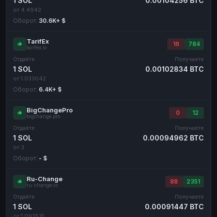
1 SOL
0.00104256 BTC
от 4.4942
Оборот:
30.6K+ $
TarifEx
16
784
tarifex.io
Отдаёте
Получаете
1 SOL
0.00102834 BTC
от 1.033042
Оборот:
6.4K+ $
BigChangePro
0
12
bigchange.pro
Отдаёте
Получаете
1 SOL
0.00094962 BTC
от 3
Оборот:
- $
Ru-Change
88
2351
ru-change.cc
Отдаёте
Получаете
1 SOL
0.00091447 BTC
от 1.093531