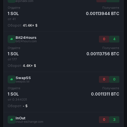
alpinaex.com
Отдаёте
Получаете
1 SOL
0.00113944 BTC
от 41
Оборот:
41.4K+ $
Bit24Hours
0
4
bit24hours.com
Отдаёте
Получаете
1 SOL
0.00113756 BTC
от 177
Оборот:
4.4K+ $
SwapSS
0
0
swapss.lol
Отдаёте
Получаете
1 SOL
0.0011311 BTC
от 0.344331
Оборот:
- $
InOut
0
3
inout-exchange.com