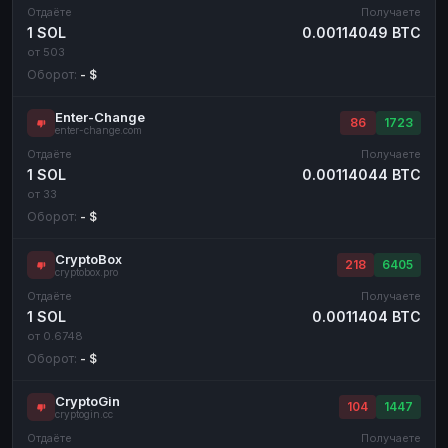
Отдаёте
Получаете
1 SOL
0.00114049 BTC
от 503
Оборот:
- $
Enter-Change
86
1723
enter-change.com
Отдаёте
Получаете
1 SOL
0.00114044 BTC
от 33
Оборот:
- $
CryptoBox
218
6405
cryptobox.pro
Отдаёте
Получаете
1 SOL
0.0011404 BTC
от 0.6748
Оборот:
- $
CryptoGin
104
1447
cryptogin.cc
Отдаёте
Получаете