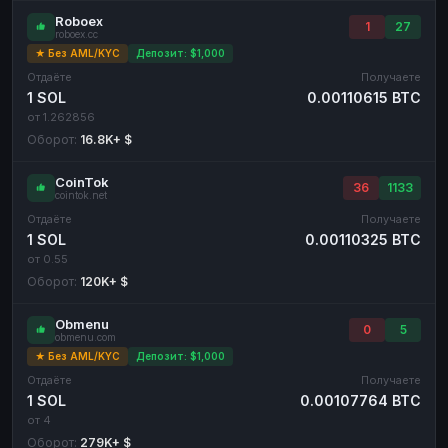
Roboex
1
27
roboex.cc
★ Без AML/KYC
Депозит: $1,000
Отдаёте
Получаете
1 SOL
0.00110615 BTC
от 1.262856
Оборот:
16.8K+ $
CoinTok
36
1133
cointok.net
Отдаёте
Получаете
1 SOL
0.00110325 BTC
от 0.55
Оборот:
120K+ $
Obmenu
0
5
obmenu.com
★ Без AML/KYC
Депозит: $1,000
Отдаёте
Получаете
1 SOL
0.00107764 BTC
от 4
Оборот:
279K+ $