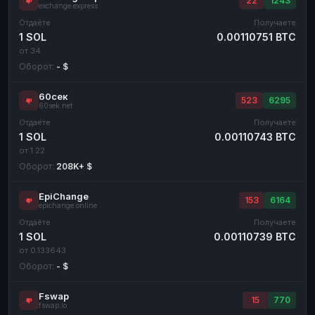
22
1243
exchange.express
Отдаёте
Получаете
1 SOL
0.00110751 BTC
от 34
Оборот:
- $
60сек
523
6295
60sek.net
Отдаёте
Получаете
1 SOL
0.00110743 BTC
от 1.22
Оборот:
208K+ $
EpiChange
153
6164
epichange.online
Отдаёте
Получаете
1 SOL
0.00110739 BTC
от 0.133643
Оборот:
- $
Fswap
15
770
fswap.io