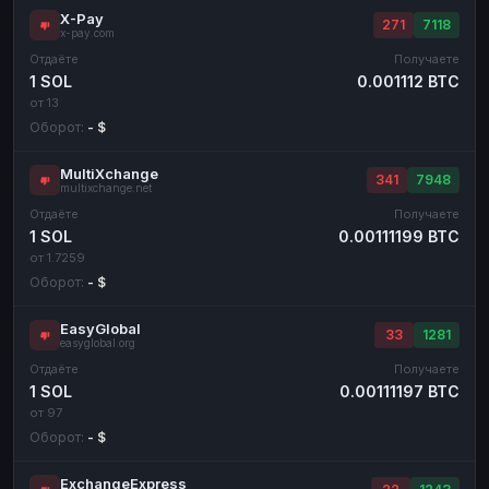
X-Pay
271
7118
x-pay.com
Отдаёте
Получаете
1 SOL
0.001112 BTC
от 13
Оборот:
- $
MultiXchange
341
7948
multixchange.net
Отдаёте
Получаете
1 SOL
0.00111199 BTC
от 1.7259
Оборот:
- $
EasyGlobal
33
1281
easyglobal.org
Отдаёте
Получаете
1 SOL
0.00111197 BTC
от 97
Оборот:
- $
ExchangeExpress