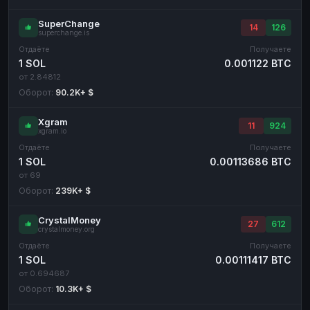
SuperChange
14
126
superchange.is
Отдаёте
Получаете
1 SOL
0.001122 BTC
от 2.84812
Оборот:
90.2K+ $
Xgram
11
924
xgram.io
Отдаёте
Получаете
1 SOL
0.00113686 BTC
от 69
Оборот:
239K+ $
CrystalMoney
27
612
crystalmoney.org
Отдаёте
Получаете
1 SOL
0.00111417 BTC
от 0.694687
Оборот:
10.3K+ $