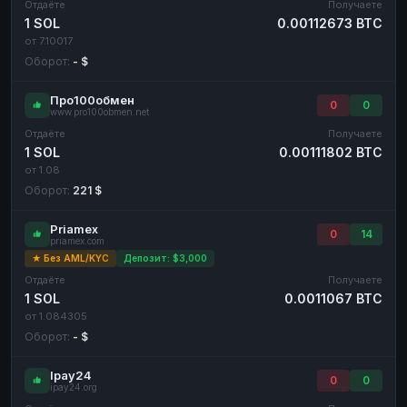
Отдаёте
Получаете
1 SOL
0.00112673 BTC
от 7.10017
Оборот:
- $
Про100обмен
0
0
www.pro100obmen.net
Отдаёте
Получаете
1 SOL
0.00111802 BTC
от 1.08
Оборот:
221 $
Priamex
0
14
priamex.com
★ Без AML/KYC
Депозит: $3,000
Отдаёте
Получаете
1 SOL
0.0011067 BTC
от 1.084305
Оборот:
- $
Ipay24
0
0
ipay24.org