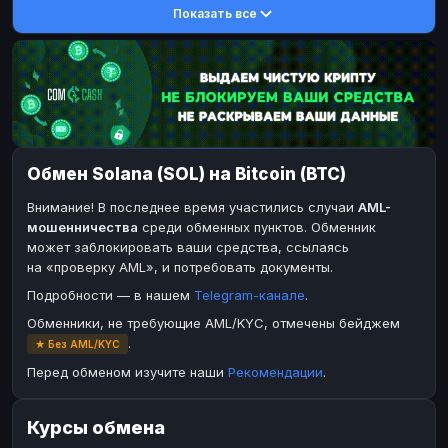
Показать все
DASH
Toncoin
DASH
TON
Toncoin
Dogecoin
TON
DOGE
Dogecoin
TRX
DOGE
TRON
TRX
Bitcoin Cash
TRON
BCH
Bitcoin Cash
BinanceCoin
BCH
BEP20
Обмен Solana (SOL) на Bitcoin (BTC)
BinanceCoin
Ether Classic
BEP20
ETC
Внимание! В последнее время участились случаи
AML-
Ether Classic
Solana
ETC
SOL
мошенничества
среди обменных пунктов. Обменник
Ripple
Ripple
XRP
XRP
может заблокировать ваши средства, ссылаясь
на «проверку AML», и потребовать документы.
ЭЛЕКТРОННЫЕ ДЕНЬГИ
Подробности — в нашем
Telegram-канале
.
Paxum
Paxum
USD
USD
Обменники, не требующие AML/KYC, отмечены бейджем
Perfect Money
Perfect Money
USD
USD
.
★ Без AML/KYC
Payoneer
Payoneer
USD
USD
Перед обменом изучите наши
Рекомендации
.
PayPal
PayPal
USD
USD
Курсы обмена
Payeer
Payeer
USD
USD