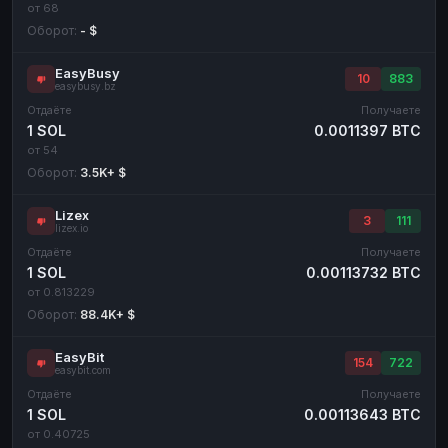
от 68
Оборот:
- $
EasyBusy
10
883
easybusy.bz
Отдаёте
Получаете
1 SOL
0.0011397 BTC
от 54
Оборот:
3.5K+ $
Lizex
3
111
lizex.io
Отдаёте
Получаете
1 SOL
0.00113732 BTC
от 0.813229
Оборот:
88.4K+ $
EasyBit
154
722
easybit.com
Отдаёте
Получаете
1 SOL
0.00113643 BTC
от 0.40725