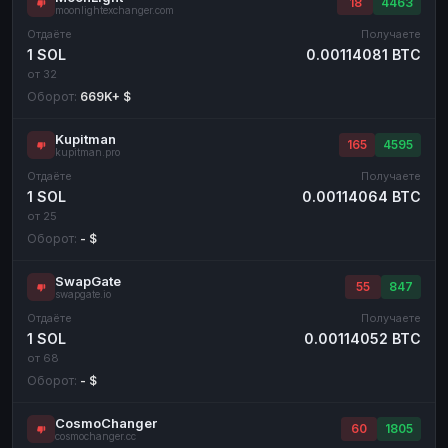
18
4463
moonlightexchanger.com
Отдаёте
Получаете
1 SOL
0.00114081 BTC
от 32
Оборот:
669K+ $
Kupitman
165
4595
kupitman.pro
Отдаёте
Получаете
1 SOL
0.00114064 BTC
от 25
Оборот:
- $
SwapGate
55
847
swapgate.io
Отдаёте
Получаете
1 SOL
0.00114052 BTC
от 68
Оборот:
- $
CosmoChanger
60
1805
cosmochanger.cc