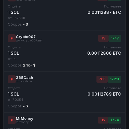
Отдаёте
Получаете
1 SOL
0.00112887 BTC
от 1.676311
Оборот:
- $
Crypto007
13
1747
www.crypto007.net
Отдаёте
Получаете
1 SOL
0.00112806 BTC
от 14
Оборот:
2.1K+ $
365Cash
765
17211
365cash.co
Отдаёте
Получаете
1 SOL
0.00112789 BTC
от 7.0354
Оборот:
- $
MrMoney
15
1724
mrmoney.cc
Отдаёте
Получаете