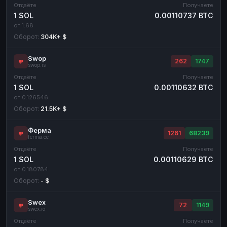
Отдаёте
Получаете
1 SOL
0.00110737 BTC
от 1.68
Оборот:
304K+ $
Swop
262
1747
swop.is
Отдаёте
Получаете
1 SOL
0.00110632 BTC
от 0.126546
Оборот:
21.5K+ $
Ферма
1261
68239
ferma.cc
Отдаёте
Получаете
1 SOL
0.00110629 BTC
от 0.180784
Оборот:
- $
Swex
72
1149
swex.io
Отдаёте
Получаете