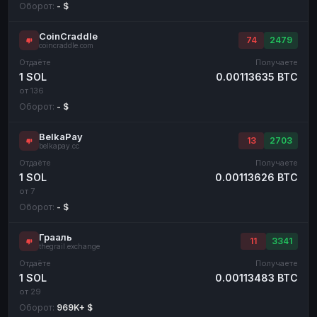
Оборот:
- $
CoinCraddle
74
2479
coincraddle.com
Отдаёте
Получаете
1 SOL
0.00113635 BTC
от 136
Оборот:
- $
BelkaPay
13
2703
belkapay.cc
Отдаёте
Получаете
1 SOL
0.00113626 BTC
от 7
Оборот:
- $
Грааль
11
3341
thegrail.exchange
Отдаёте
Получаете
1 SOL
0.00113483 BTC
от 29
Оборот:
969K+ $