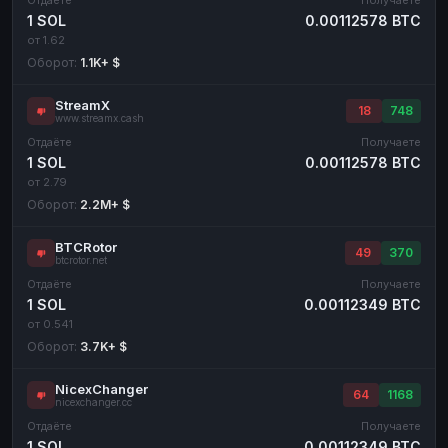
1 SOL
0.00112578 BTC
от 1.62
Оборот:
1.1K+ $
StreamX
18
748
www.streamx.cash
Отдаёте
Получаете
1 SOL
0.00112578 BTC
от 2.79
Оборот:
2.2M+ $
BTCRotor
49
370
btcrotor.net
Отдаёте
Получаете
1 SOL
0.00112349 BTC
от 0.541
Оборот:
3.7K+ $
NicexChanger
64
1168
nicexchanger.cc
Отдаёте
Получаете
1 SOL
0.00112349 BTC