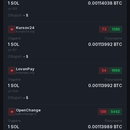
1 SOL
0.00114038 BTC
от 101
Оборот:
- $
Kursov24
72
1385
kursov24.org
Отдаёте
Получаете
1 SOL
0.00113992 BTC
от 67
Оборот:
- $
LovanPay
54
1966
lovanpay.org
Отдаёте
Получаете
1 SOL
0.00113992 BTC
от 134
Оборот:
- $
OpenChange
138
5442
openchange.is
Отдаёте
Получаете
1 SOL
0.00113989 BTC