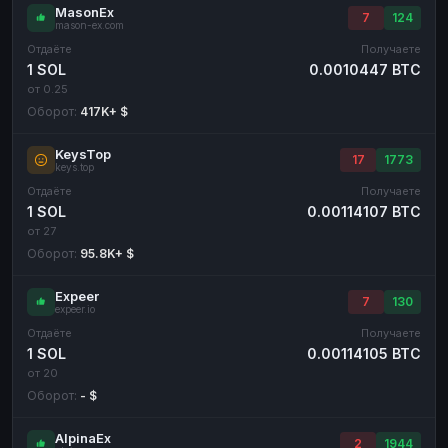
MasonEx
7
124
mason-ex.com
Отдаёте
Получаете
1 SOL
0.0010447 BTC
от 0.25
Оборот:
417K+ $
KeysTop
17
1773
keys.top
Отдаёте
Получаете
1 SOL
0.00114107 BTC
от 27
Оборот:
95.8K+ $
Expeer
7
130
expeer.io
Отдаёте
Получаете
1 SOL
0.00114105 BTC
от 20
Оборот:
- $
AlpinaEx
2
1944