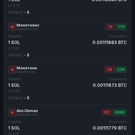
от 2.71
Оборот:
- $
Монеткинс
14
179
monetkins.com
Отдаёте
Получаете
1 SOL
0.00111883 BTC
от 1.67
Оборот:
- $
Монеткин
28
239
monetkin.me
Отдаёте
Получаете
1 SOL
0.00111873 BTC
от 1.66
Оборот:
- $
AbcObmen
167
6686
abcobmen.net
Отдаёте
Получаете
1 SOL
0.00111779 BTC
от 1.73