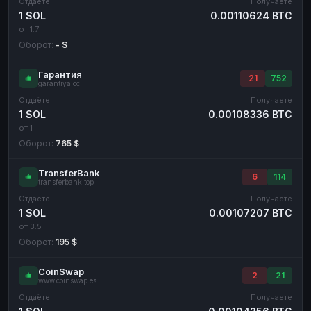
Отдаёте
Получаете
1 SOL
0.00110624 BTC
от 1.7
Оборот:
- $
Гарантия
21
752
garantiya.cc
Отдаёте
Получаете
1 SOL
0.00108336 BTC
от 1
Оборот:
765 $
TransferBank
6
114
transferbank.top
Отдаёте
Получаете
1 SOL
0.00107207 BTC
от 3.5
Оборот:
195 $
CoinSwap
2
21
www.coinswap.es
Отдаёте
Получаете