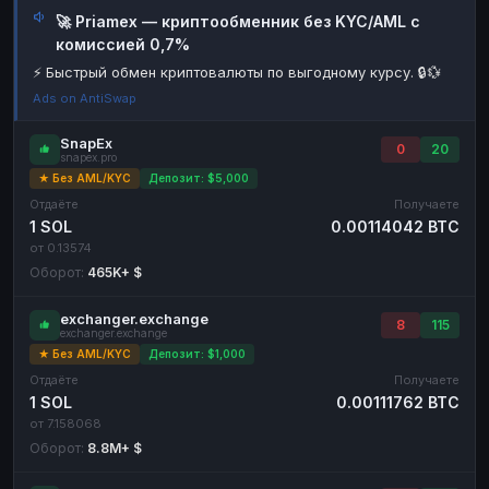
🚀 Priamex — криптообменник без KYC/AML с
Наличные
Наличные
USD
USD
комиссией 0,7%
Наличные
Наличные
KZT
KZT
⚡ Быстрый обмен криптовалюты по выгодному курсу. 🔒💱
Ads on AntiSwap
SnapEx
0
20
snapex.pro
★ Без AML/KYC
Депозит: $5,000
Отдаёте
Получаете
1 SOL
0.00114042 BTC
от 0.13574
Оборот:
465K+ $
exchanger.exchange
8
115
exchanger.exchange
★ Без AML/KYC
Депозит: $1,000
Отдаёте
Получаете
1 SOL
0.00111762 BTC
от 7.158068
Оборот:
8.8M+ $