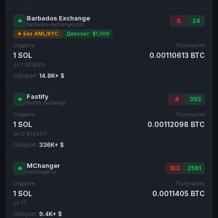
Barbados Exchange
0
24
barbados-exchange.com
★ Без AML/KYC
Депозит: $1,000
Отдаёте
Получаете
1 SOL
0.00110613 BTC
от 1.301839
Оборот:
14.8K+ $
Fastify
4
393
fastify.exchange
Отдаёте
Получаете
1 SOL
0.00112098 BTC
от 0.813907
Оборот:
336K+ $
MChanger
103
2591
mchanger.cc
Отдаёте
Получаете
1 SOL
0.0011405 BTC
от 17
Оборот:
9.4K+ $