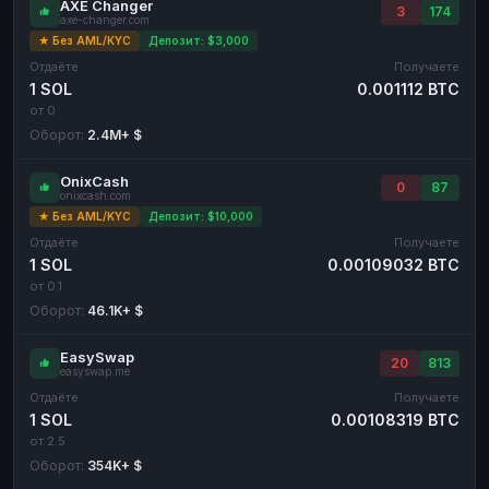
AXE Changer
3
174
axe-changer.com
★ Без AML/KYC
Депозит: $3,000
Отдаёте
Получаете
1 SOL
0.001112 BTC
от 0
Оборот:
2.4M+ $
OnixCash
0
87
onixcash.com
★ Без AML/KYC
Депозит: $10,000
Отдаёте
Получаете
1 SOL
0.00109032 BTC
от 0.1
Оборот:
46.1K+ $
EasySwap
20
813
easyswap.me
Отдаёте
Получаете
1 SOL
0.00108319 BTC
от 2.5
Оборот:
354K+ $