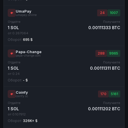
UmaPay
24
1007
umapay.online
Отдаёте
Получаете
1 SOL
0.00111333 BTC
от 0.267064
Оборот:
695 $
Papa-Change
288
9965
papa-change.com
Отдаёте
Получаете
1 SOL
0.00111311 BTC
от 0.24
Оборот:
- $
Coinfy
170
5161
coinfy.cc
Отдаёте
Получаете
1 SOL
0.00111202 BTC
от 0.107912
Оборот:
326K+ $