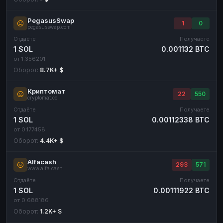
PegasusSwap
1
0
pegasusswap.com
Отдаёте
Получаете
1 SOL
0.001132 BTC
от 1.356201
Оборот:
8.7K+ $
Криптомат
22
550
cryptomat.cc
Отдаёте
Получаете
1 SOL
0.00112338 BTC
от 0.177458
Оборот:
4.4K+ $
Alfacash
293
571
www.alfa.cash
Отдаёте
Получаете
1 SOL
0.00111922 BTC
от 0.688186
Оборот:
1.2K+ $