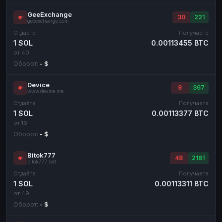
GeeExchange
30
221
geeexchange.com
Отдаёте
Получаете
1 SOL
0.00113455 BTC
от 40
Оборот:
- $
Device
9
367
www.device.me
Отдаёте
Получаете
1 SOL
0.00113377 BTC
от 16
Оборот:
- $
Bitok777
48
2161
bitok777.net
Отдаёте
Получаете
1 SOL
0.00113311 BTC
от 49
Оборот:
- $