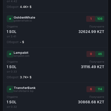
от 4.42
Оборот:
4.4K+ $
GoldenWhale
1
108
goldenwhale.cc
Отдаёте
Получаете
1 SOL
32624.99 KZT
от 3.41
Оборот:
- $
Lampabit
0
46
lampabit.com
Отдаёте
Получаете
1 SOL
31116.49 KZT
от 0.33
Оборот:
3.7K+ $
TransferBank
6
114
transferbank.top
Отдаёте
Получаете
1 SOL
30868.68 KZT
от 0.32