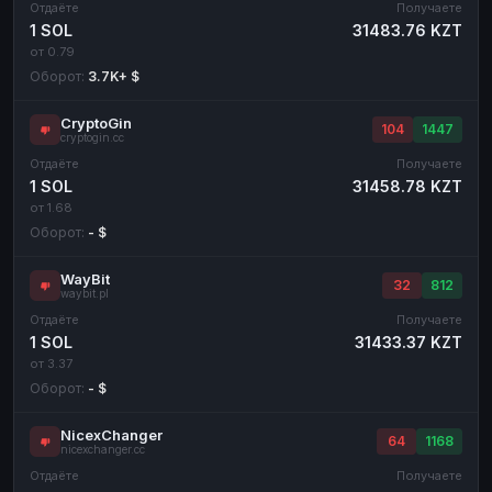
Отдаёте
Получаете
1 SOL
31483.76 KZT
от 0.79
Оборот:
3.7K+ $
CryptoGin
104
1447
cryptogin.cc
Отдаёте
Получаете
1 SOL
31458.78 KZT
от 1.68
Оборот:
- $
WayBit
32
812
waybit.pl
Отдаёте
Получаете
1 SOL
31433.37 KZT
от 3.37
Оборот:
- $
NicexChanger
64
1168
nicexchanger.cc
Отдаёте
Получаете