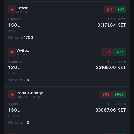
ExWm
24
941
exwm.cc
Отдаёте
Получаете
1 SOL
33171.84 KZT
от 9
Оборот:
170 $
W-Box
122
1477
w-box.io
Отдаёте
Получаете
1 SOL
33165.09 KZT
от 9
Оборот:
- $
Papa-Change
288
9965
papa-change.com
Отдаёте
Получаете
1 SOL
33067.06 KZT
от 3.15
Оборот:
- $