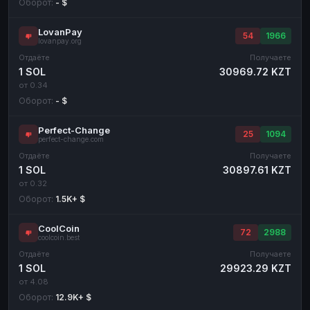
Оборот:
- $
LovanPay
54
1966
lovanpay.org
Отдаёте
Получаете
1 SOL
30969.72 KZT
от 0.34
Оборот:
- $
Perfect-Change
25
1094
perfect-change.com
Отдаёте
Получаете
1 SOL
30897.61 KZT
от 0.32
Оборот:
1.5K+ $
CoolCoin
72
2988
coolcoin.best
Отдаёте
Получаете
1 SOL
29923.29 KZT
от 4.08
Оборот:
12.9K+ $