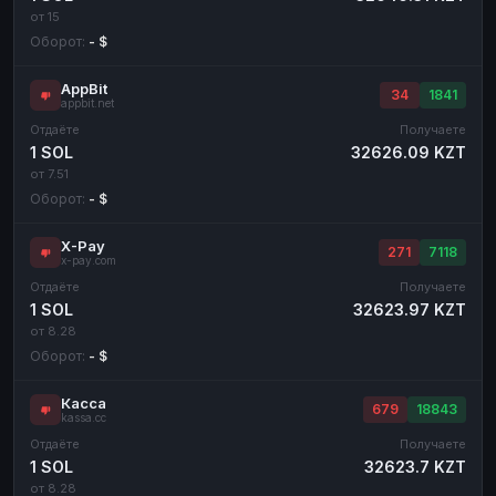
от 15
Оборот:
- $
AppBit
34
1841
appbit.net
Отдаёте
Получаете
1 SOL
32626.09 KZT
от 7.51
Оборот:
- $
X-Pay
271
7118
x-pay.com
Отдаёте
Получаете
1 SOL
32623.97 KZT
от 8.28
Оборот:
- $
Касса
679
18843
kassa.cc
Отдаёте
Получаете
1 SOL
32623.7 KZT
от 8.28