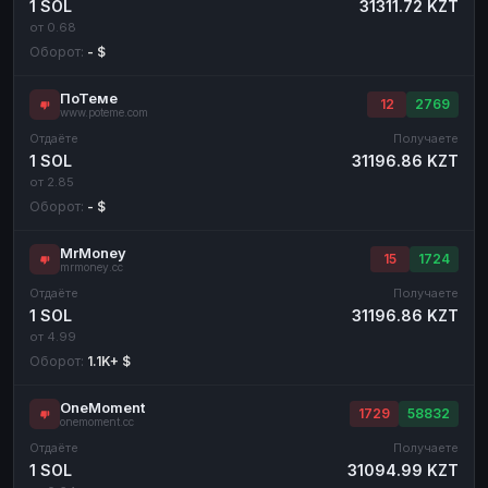
1 SOL
31311.72 KZT
от 0.68
Оборот:
- $
ПоТеме
12
2769
www.poteme.com
Отдаёте
Получаете
1 SOL
31196.86 KZT
от 2.85
Оборот:
- $
MrMoney
15
1724
mrmoney.cc
Отдаёте
Получаете
1 SOL
31196.86 KZT
от 4.99
Оборот:
1.1K+ $
OneMoment
1729
58832
onemoment.cc
Отдаёте
Получаете
1 SOL
31094.99 KZT