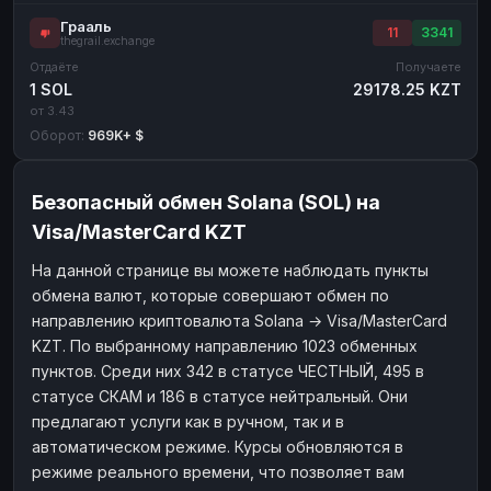
Грааль
11
3341
thegrail.exchange
Отдаёте
Получаете
1 SOL
29178.25 KZT
от 3.43
Оборот:
969K+ $
Безопасный обмен Solana (SOL) на
Visa/MasterCard KZT
На данной странице вы можете наблюдать пункты
обмена валют, которые совершают обмен по
направлению криптовалюта Solana → Visa/MasterCard
KZT. По выбранному направлению 1023 обменных
пунктов. Среди них 342 в статусе ЧЕСТНЫЙ, 495 в
статусе СКАМ и 186 в статусе нейтральный. Они
предлагают услуги как в ручном, так и в
автоматическом режиме. Курсы обновляются в
режиме реального времени, что позволяет вам