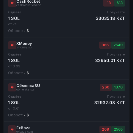
CashRocket
18
613
cashrocket.online
Отдаёте
Получаете
1 SOL
33035.18 KZT
от 7.93
Оборот:
- $
XMoney
366
2549
xmoney.su
Отдаёте
Получаете
1 SOL
32950.01 KZT
от 3.03
Оборот:
- $
ОбменкаSU
260
1070
obmenka.su
Отдаёте
Получаете
1 SOL
32932.08 KZT
от 0.61
Оборот:
- $
ExBaza
208
2565
exbaza.com