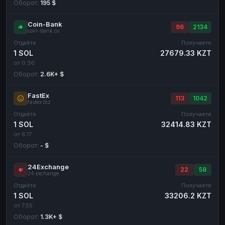
Оборот:
195 $
Coin-Bank
96
2134
coin-bank.co
Отдаёте
Получаете
1 SOL
27679.33 KZT
от 0.36
Оборот:
2.6K+ $
FastEx
113
1042
fastex.biz
Отдаёте
Получаете
1 SOL
32414.83 KZT
от 6.17
Оборот:
- $
24Exchange
22
58
24.exchange
Отдаёте
Получаете
1 SOL
33206.2 KZT
от 7.55
Оборот:
1.3K+ $