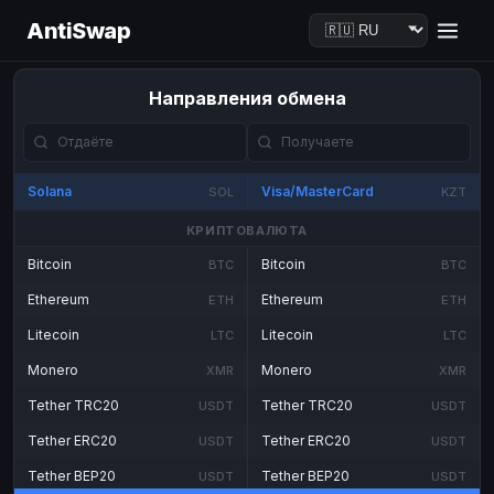
AntiSwap
Направления обмена
Solana
Visa/MasterCard
SOL
KZT
КРИПТОВАЛЮТА
Bitcoin
Bitcoin
BTC
BTC
Ethereum
Ethereum
ETH
ETH
Litecoin
Litecoin
LTC
LTC
Monero
Monero
XMR
XMR
Tether TRC20
Tether TRC20
USDT
USDT
Tether ERC20
Tether ERC20
USDT
USDT
Tether BEP20
Tether BEP20
USDT
USDT