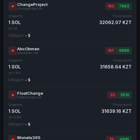
ChangeProject
160
7863
changeproject.bz
Отдаёте
Получаете
1 SOL
32062.07 KZT
от 14
Оборот:
- $
AbcObmen
167
6686
abcobmen.net
Отдаёте
Получаете
1 SOL
31658.64 KZT
от 1.84
Оборот:
- $
FloatChange
33
5510
floatchange.com
Отдаёте
Получаете
1 SOL
31639.16 KZT
от 3.95
Оборот:
- $
Moneta365
19
4995