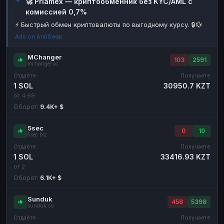
🚀 Priamex — криптообменник без KYC/AML с
комиссией 0,7%
Наличные
Наличные
RUB
RUB
⚡ Быстрый обмен криптовалюты по выгодному курсу. 🔒💱
Наличные
Наличные
USD
USD
Ads on AntiSwap
Наличные
Наличные
KZT
KZT
MChanger
103
2591
mchanger.cc
Отдаёте
Получаете
1 SOL
30950.7 KZT
от 4.69
Оборот:
9.4K+ $
5sec
0
10
5sec.biz
Отдаёте
Получаете
1 SOL
33416.93 KZT
от 2
Оборот:
6.1K+ $
Sunduk
458
5398
sunduk.su
Отдаёте
Получаете