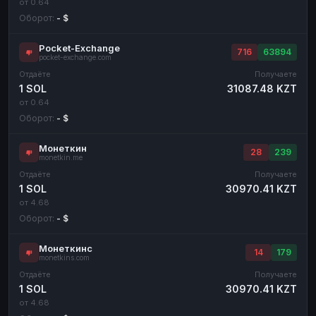
от 0.64
Оборот:
- $
Pocket-Exchange
716
63894
pocket-exchange.com
Отдаёте
Получаете
1 SOL
31087.48 KZT
от 0.64
Оборот:
- $
Монеткин
28
239
monetkin.me
Отдаёте
Получаете
1 SOL
30970.41 KZT
от 4.68
Оборот:
- $
Монеткинс
14
179
monetkins.com
Отдаёте
Получаете
1 SOL
30970.41 KZT
от 4.68