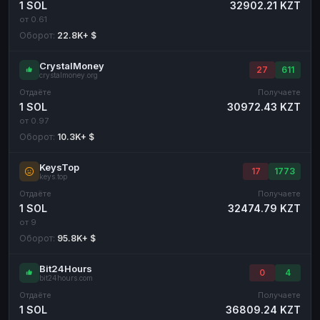
1 SOL
32902.21 KZT
от 0.61
Оборот:
22.8K+ $
CrystalMoney
27
611
crystalmoney.org
Отдаёте
Получаете
1 SOL
30972.43 KZT
от 0.97
Оборот:
10.3K+ $
KeysTop
17
1773
keys.top
Отдаёте
Получаете
1 SOL
32474.79 KZT
от 9
Оборот:
95.8K+ $
Bit24Hours
0
4
bit24hours.com
Отдаёте
Получаете
1 SOL
36809.24 KZT