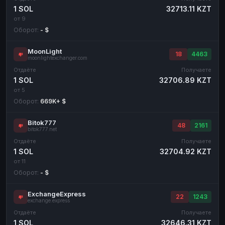
1 SOL
32713.11 KZT
от 9
Оборот:
- $
MoonLight
18
4463
moonlightexchanger.com
Отдаёте
Получаете
1 SOL
32706.89 KZT
от 5
Оборот:
669K+ $
Bitok777
48
2161
bitok777.net
Отдаёте
Получаете
1 SOL
32704.92 KZT
от 11
Оборот:
- $
ExchangeExpress
22
1243
exchange.express
Отдаёте
Получаете
1 SOL
32646.31 KZT