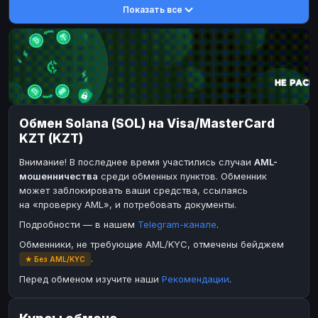
Показать все
DASH
DASH
DASH
DASH
Toncoin
Toncoin
TON
TON
Dogecoin
Dogecoin
DOGE
DOGE
TRX
TRX
TRON
TRON
Bitcoin Cash
Bitcoin Cash
BCH
BCH
Обмен Solana (SOL) на Visa/MasterCard
BinanceCoin
BinanceCoin
BEP20
BEP20
KZT (KZT)
Ether Classic
Ether Classic
ETC
ETC
Внимание! В последнее время участились случаи
AML-
Ripple
Solana
XRP
SOL
мошенничества
среди обменных пунктов. Обменник
может заблокировать ваши средства, ссылаясь
Ripple
XRP
на «проверку AML», и потребовать документы.
ЭЛЕКТРОННЫЕ ДЕНЬГИ
Подробности — в нашем
Telegram-канале
.
Paxum
Paxum
USD
USD
Обменники, не требующие AML/KYC, отмечены бейджем
.
★ Без AML/KYC
Perfect Money
Perfect Money
USD
USD
Перед обменом изучите наши
Рекомендации
.
Payoneer
Payoneer
USD
USD
PayPal
PayPal
USD
USD