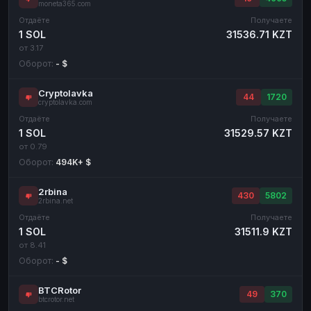
moneta365.com
Отдаёте
Получаете
1 SOL
31536.71 KZT
от 3.17
Оборот:
- $
Cryptolavka
44
1720
cryptolavka.com
Отдаёте
Получаете
1 SOL
31529.57 KZT
от 0.79
Оборот:
494K+ $
2rbina
430
5802
2rbina.net
Отдаёте
Получаете
1 SOL
31511.9 KZT
от 8.41
Оборот:
- $
BTCRotor
49
370
btcrotor.net