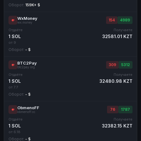
Оборот:
159K+ $
WxMoney
154
4989
wx.money
Отдаёте
Получаете
1 SOL
32581.01 KZT
от 9
Оборот:
- $
BTC2Pay
309
5312
btc2pay.org
Отдаёте
Получаете
1 SOL
32480.98 KZT
от 7.7
Оборот:
- $
ObmenoFF
76
1787
obmenoff.cc
Отдаёте
Получаете
1 SOL
32382.15 KZT
от 6.18
Оборот:
- $