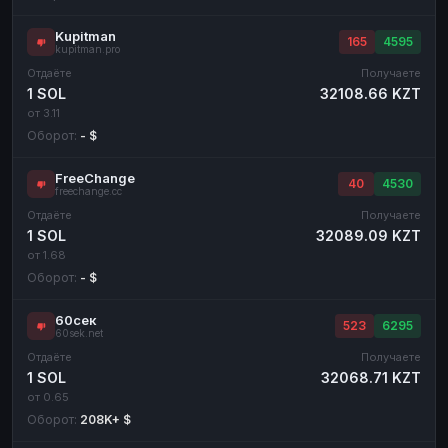
Kupitman
165
4595
kupitman.pro
Отдаёте
Получаете
1 SOL
32108.66 KZT
от 3.11
Оборот:
- $
FreeChange
40
4530
freechange.cc
Отдаёте
Получаете
1 SOL
32089.09 KZT
от 1.68
Оборот:
- $
60сек
523
6295
60sek.net
Отдаёте
Получаете
1 SOL
32068.71 KZT
от 0.65
Оборот:
208K+ $