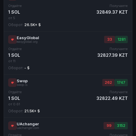
Отдаёте
Получаете
1 SOL
32849.37 KZT
от 5
Оборот:
26.5K+ $
EasyGlobal
33
1281
easyglobal.org
Отдаёте
Получаете
1 SOL
32827.39 KZT
от 11
Оборот:
- $
Swop
262
1747
swop.is
Отдаёте
Получаете
1 SOL
32822.49 KZT
от 0.61
Оборот:
21.5K+ $
UAchanger
99
3152
uachanger.com
Отдаёте
Получаете