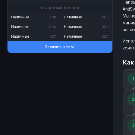
Напом
НАЛИЧНЫЕ ДЕНЬГИ
AntiS
Мы не
Наличные
Наличные
RUB
RUB
миним
Наличные
Наличные
USD
USD
ваших
Наличные
Наличные
KZT
KZT
Испол
Показать все
крипт
Как
1
2
3