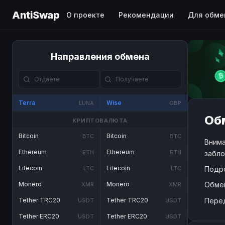
AntiSwap
О проекте
Рекомендации
Для обме
Направления обмена
Terra
Wise
LUNA
GBP
Обм
КРИПТОВАЛЮТА
Bitcoin
Bitcoin
BTC
BTC
Внима
Ethereum
Ethereum
ETH
ETH
забло
Litecoin
Litecoin
Подр
LTC
LTC
Обме
Monero
Monero
XMR
XMR
Пере
Tether TRC20
Tether TRC20
USDT
USDT
Tether ERC20
Tether ERC20
USDT
USDT