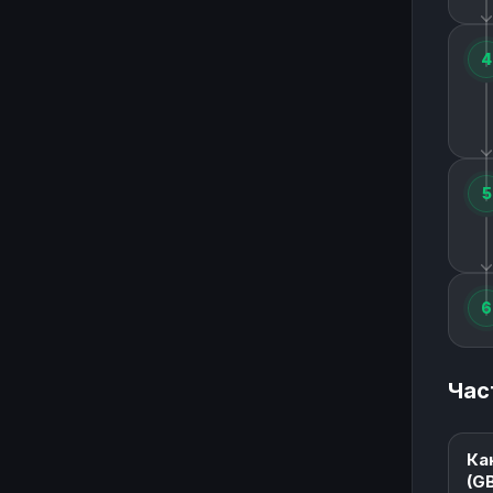
4
5
6
Час
Ка
(G