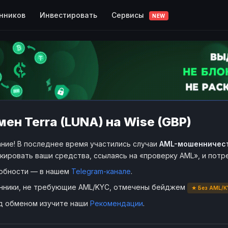
Сервисы
нников
Инвестировать
NEW
ен Terra (LUNA) на Wise (GBP)
ние! В последнее время участились случаи
AML-мошенничес
кировать ваши средства, ссылаясь на «проверку AML», и пот
обности — в нашем
Telegram-канале
.
нники, не требующие AML/KYC, отмечены бейджем
★ Без AML/K
д обменом изучите наши
Рекомендации
.