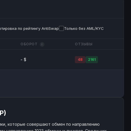
тировка по рейтингу AntiSwap
Только без AML/KYC
ОБОРОТ
ОТЗЫВЫ
i
- $
48
2161
P)
ки, которые совершают обмен по направлению
ому направлению 1023 обменных пунктов. Среди них