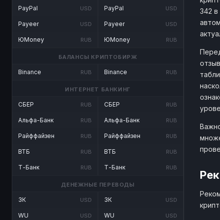
PayPal
PayPal
USD
USD
342 в
автом
Payeer
Payeer
USD
USD
актуа
ЮMoney
ЮMoney
RUB
RUB
Перед
БАЛАНСЫ КРИПТОБИРЖ
отзыв
Binance
Binance
RUB
RUB
табли
наско
ИНТЕРНЕТ БАНКИНГ
ознак
СБЕР
СБЕР
RUB
RUB
урове
Альфа-Банк
Альфа-Банк
RUB
RUB
Важно
Райффайзен
Райффайзен
RUB
RUB
множе
прове
ВТБ
ВТБ
RUB
RUB
Т-Банк
Т-Банк
RUB
RUB
Рек
ДЕНЕЖНЫЕ ПЕРЕВОДЫ
Реком
ЗК
ЗК
USD
USD
крипт
WU
WU
USD
USD