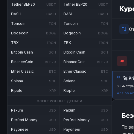
Tether BEP20
Tether BEP20
USDT
USDT
Кур
DASH
DASH
DASH
DASH
Toncoin
Toncoin
TON
TON
О
Dogecoin
Dogecoin
DOGE
DOGE
TRX
TRX
TRON
TRON
Bitcoin Cash
Bitcoin Cash
BCH
BCH
BinanceCoin
BinanceCoin
BEP20
BEP20
Ether Classic
Ether Classic
ETC
ETC
🚀 P
Solana
Solana
SOL
SOL
⚡ Быстры
Ripple
Ripple
XRP
XRP
Ads on An
ЭЛЕКТРОННЫЕ ДЕНЬГИ
Paxum
Paxum
USD
USD
Без
Perfect Money
Perfect Money
USD
USD
По ва
Payoneer
Payoneer
USD
USD
крипт