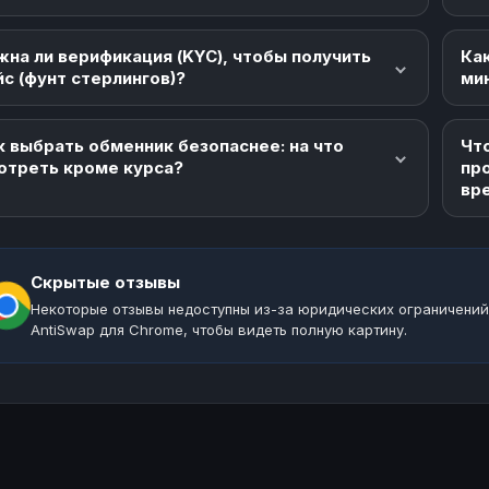
жна ли верификация (KYC), чтобы получить
Как
йс (фунт стерлингов)?
ми
к выбрать обменник безопаснее: на что
Что
отреть кроме курса?
пр
вр
Скрытые отзывы
Некоторые отзывы недоступны из-за юридических ограничений
AntiSwap для Chrome, чтобы видеть полную картину.