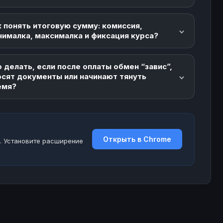
 понять итоговую сумму: комиссия,
нималка, максималка и фиксация курса?
 делать, если после оплаты обмен “завис”,
осят документы или начинают тянуть
емя?
Открыть в Chrome
. Установите расширение