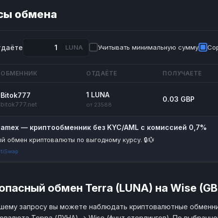
сы обмена
тдаёте
LUNA
Учитывать минимальную сумму
Сор
ОБМЕННИК
ОТДАЁТЕ
ПОЛУЧАЕТЕ
1 LUNA
Bitok777
0.03 GBP
bitok777.net
от 23588
riamex — криптообменник без KYC/AML с комиссией 0,7%
й обмен криптовалюты по выгодному курсу. 🔒💱
tiSwap
опасный обмен Terra (LUNA) на Wise (GB
шему запросу вы можете наблюдать криптовалютные обменни
овалюта Терра (ЛУНА) → Wise (фунт стерлингов). По выбранн