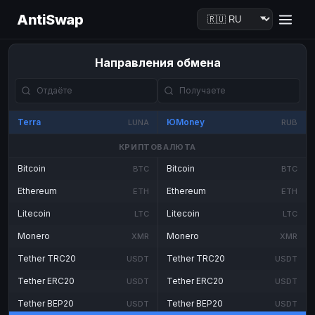
AntiSwap
Направления обмена
Terra
ЮMoney
LUNA
RUB
КРИПТОВАЛЮТА
Bitcoin
Bitcoin
BTC
BTC
Ethereum
Ethereum
ETH
ETH
Litecoin
Litecoin
LTC
LTC
Monero
Monero
XMR
XMR
Tether TRC20
Tether TRC20
USDT
USDT
Tether ERC20
Tether ERC20
USDT
USDT
Tether BEP20
Tether BEP20
USDT
USDT