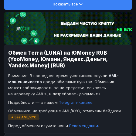
Показать все
DASH
DASH
DASH
DASH
Toncoin
Toncoin
TON
TON
Dogecoin
Dogecoin
DOGE
DOGE
TRX
TRX
TRON
TRON
Bitcoin Cash
Bitcoin Cash
BCH
BCH
Обмен Terra (LUNA) на ЮMoney RUB
BinanceCoin
BinanceCoin
BEP20
BEP20
(YooMoney, Юмани, Яндекс.Деньги,
Ether Classic
Ether Classic
ETC
ETC
Yandex.Money) (RUB)
Solana
Solana
SOL
SOL
Внимание! В последнее время участились случаи
AML-
мошенничества
среди обменных пунктов. Обменник
Ripple
Ripple
XRP
XRP
может заблокировать ваши средства, ссылаясь
ЭЛЕКТРОННЫЕ ДЕНЬГИ
на «проверку AML», и потребовать документы.
Подробности — в нашем
Telegram-канале
.
Paxum
Paxum
USD
USD
Обменники, не требующие AML/KYC, отмечены бейджем
Perfect Money
Perfect Money
USD
USD
.
★ Без AML/KYC
Payoneer
Payoneer
USD
USD
Перед обменом изучите наши
Рекомендации
.
PayPal
PayPal
USD
USD