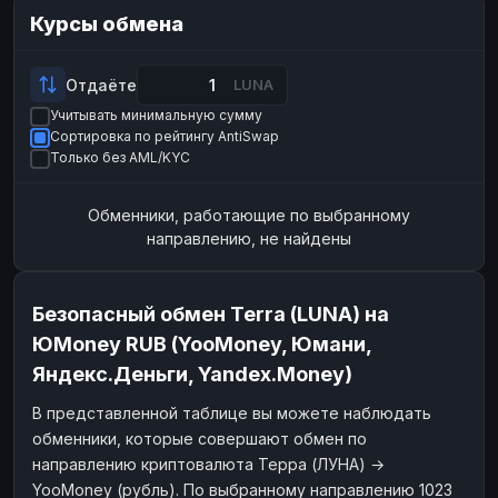
Payeer
Payeer
Курсы обмена
USD
USD
ЮMoney
RUB
Отдаёте
LUNA
БАЛАНСЫ КРИПТОБИРЖ
Учитывать минимальную сумму
Binance
Binance
RUB
RUB
Сортировка по рейтингу AntiSwap
Только без AML/KYC
ИНТЕРНЕТ БАНКИНГ
СБЕР
СБЕР
RUB
RUB
Обменники, работающие по выбранному
направлению, не найдены
Альфа-Банк
Альфа-Банк
RUB
RUB
Райффайзен
Райффайзен
RUB
RUB
ВТБ
ВТБ
RUB
RUB
Безопасный обмен Terra (LUNA) на
ЮMoney RUB (YooMoney, Юмани,
Т-Банк
Т-Банк
RUB
RUB
Яндекс.Деньги, Yandex.Money)
ДЕНЕЖНЫЕ ПЕРЕВОДЫ
В представленной таблице вы можете наблюдать
ЗК
ЗК
USD
USD
обменники, которые совершают обмен по
WU
WU
USD
USD
направлению криптовалюта Терра (ЛУНА) →
YooMoney (рубль). По выбранному направлению 1023
НАЛИЧНЫЕ ДЕНЬГИ