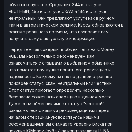
обменных пунктов. Среди них 344 в статусе
Наличные
Наличные
RUB
RUB
ЧЕСТНЫЙ, 495 в статусе СКАМ и 184 в статусе
Наличные
Наличные
USD
USD
нейтральный. Они предлагают услуги как в ручном,
так и в автоматическом режиме. Курсы обновляются в
Наличные
Наличные
KZT
KZT
режиме реального времени, что позволяет вам
получать самую актуальную информацию.
Перед тем как совершить обмен Terra на ЮMoney
RUB, мы настоятельно рекомендуем вам
ознакомиться с отзывами о выбранном обменнике,
что поможет вам лучше понять его репутацию и
надежность. Каждому из них на данной странице
присвоен статус: скам, нейтральный или честный.
Этот статус помогает определить насколько
безопасно совершать операцию в данном месте.
Даже если обменник имеет статус "честный",
ознакомьтесь с нашими рекомендациями перед
началом операции.Руководствуясь нашими
рекомендациями вы снижаете уровень риска при
покупке ЮMoney (рубль) за криптовалюту LUNA.