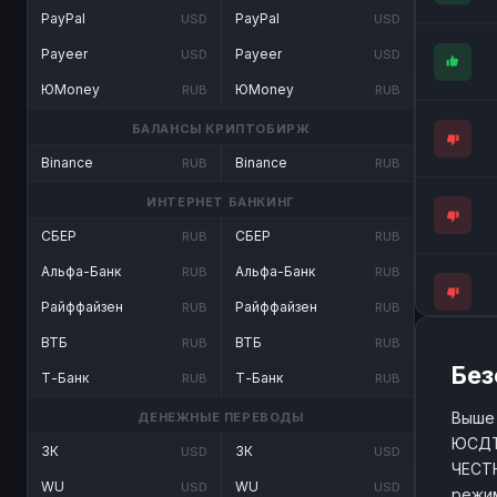
PayPal
PayPal
USD
USD
Payeer
Payeer
USD
USD
ЮMoney
ЮMoney
RUB
RUB
БАЛАНСЫ КРИПТОБИРЖ
Binance
Binance
RUB
RUB
ИНТЕРНЕТ БАНКИНГ
СБЕР
СБЕР
RUB
RUB
Альфа-Банк
Альфа-Банк
RUB
RUB
Райффайзен
Райффайзен
RUB
RUB
ВТБ
ВТБ
RUB
RUB
Без
Т-Банк
Т-Банк
RUB
RUB
Выше 
ДЕНЕЖНЫЕ ПЕРЕВОДЫ
ЮСДТ 
ЗК
ЗК
USD
USD
ЧЕСТН
WU
WU
USD
USD
режим