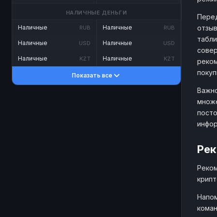
НАЛИЧНЫЕ ДЕНЬГИ
Перед
отзыв
Наличные
Наличные
RUB
RUB
табли
Наличные
Наличные
USD
USD
совер
Наличные
Наличные
KZT
KZT
реком
покуп
Показать все
Важно
множе
посто
инфо
Рек
Реком
крипт
Напом
коман