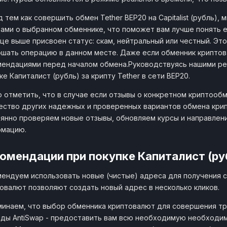
1 USDT
Монеткин
75.09 RUB
monetkin.me
 тем как совершить обмен Tether BEP20 на Capitalist (рубль)
от 12
ами о выбранном обменнике, что поможет вам лучше понять е
це выше присвоен статус: скам, нейтральный или честный. Эт
шать операцию в данном месте. Даже если обменник криптов
ендациями перед началом обмена.Руководствуясь нашими ре
ке Капиталист (рубль) за крипту Tether в сети BEP20.
 отметить, что в случае если отзывы о конкретном криптообм
ство других надежных и проверенных вариантов обмена крипто
янно проверяем новые отзывы, обновляем курсы и направлен
рмацию.
омендации при покупке Капиталист (ру
ендуем использовать новые (чистые) адреса для получения с
овалют позволяют создать новый адрес в несколько кликов.
инаем, что выбор обменника криптовалют для совершения тр
ды AntiSwap - предоставить вам всю необходимую необходи