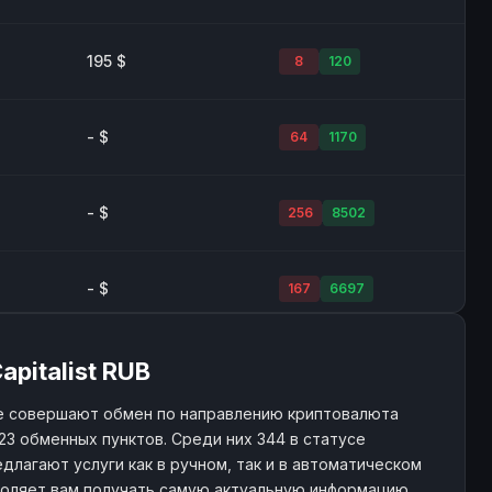
195 $
8
120
- $
64
1170
- $
256
8502
- $
167
6697
208K+ $
523
6297
pitalist RUB
е совершают обмен по направлению криптовалюта
23 обменных пунктов. Среди них 344 в статусе
- $
14
181
длагают услуги как в ручном, так и в автоматическом
воляет вам получать самую актуальную информацию.