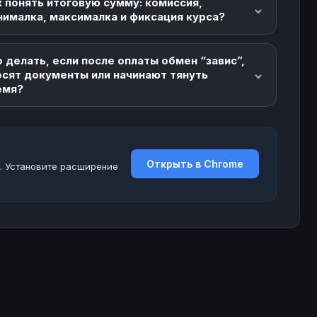
 понять итоговую сумму: комиссия,
нималка, максималка и фиксация курса?
 делать, если после оплаты обмен “завис”,
осят документы или начинают тянуть
емя?
Открыть в Chrome
. Установите расширение