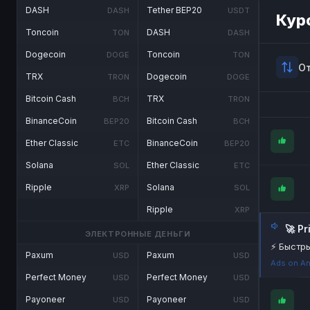
DASH
Tether BEP20
DASH
USDT
Кур
Toncoin
DASH
TON
DASH
Dogecoin
Toncoin
DOGE
TON
О
TRX
Dogecoin
TRON
DOGE
Bitcoin Cash
TRX
BCH
TRON
BinanceCoin
Bitcoin Cash
BEP20
BCH
Ether Classic
BinanceCoin
ETC
BEP20
Solana
Ether Classic
SOL
ETC
Ripple
Solana
XRP
SOL
Ripple
XRP
🚀 P
ЭЛЕКТРОННЫЕ ДЕНЬГИ
⚡ Быстры
Paxum
Paxum
USD
USD
Ads on An
Perfect Money
Perfect Money
USD
USD
Payoneer
Payoneer
USD
USD