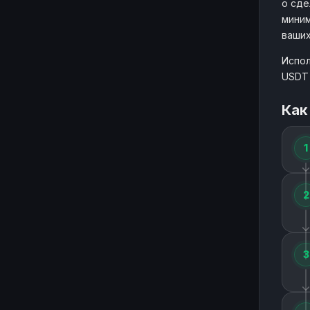
о сде
миним
ваших
Испол
USDT 
Как
1
2
3