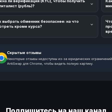
жна ли верификация (KYC), чтобы получить
Как
питалист (рубль)?
ми
к выбрать обменник безопаснее: на что
Что
отреть кроме курса?
пр
вр
Скрытые отзывы
Некоторые отзывы недоступны из-за юридических ограничений
AntiSwap для Chrome, чтобы видеть полную картину.
Подпишитесь на наш канал