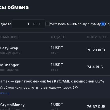
сы обмена
тдаёте
USDT
Учитывать минимальную сумму
Со
ОБМЕННИК
ОТДАЁТЕ
ПОЛУЧАЕТЕ
1 USDT
EasySwap
70.23 RUB
easyswap.me
от 24
1 USDT
MChanger
74.4 RUB
mchanger.cc
от 36
riamex — криптообменник без KYC/AML с комиссией 0,7%
й обмен криптовалюты по выгодному курсу. 🔒💱
tiSwap
1 USDT
CrystalMoney
76.67 RUB
crystalmoney.org
от 26