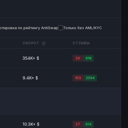
ртировка по рейтингу AntiSwap
Только без AML/KYC
ОБОРОТ
ОТЗЫВЫ
i
354K+ $
20
816
9.4K+ $
103
2594
10.3K+ $
27
614