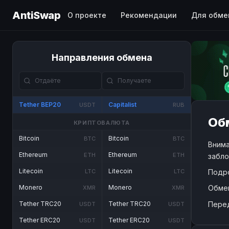
AntiSwap
О проекте
Рекомендации
Для обме
Направления обмена
Tether BEP20
Capitalist
USDT
RUB
Обм
КРИПТОВАЛЮТА
Bitcoin
Bitcoin
BTC
BTC
Внима
Ethereum
Ethereum
ETH
ETH
забло
Litecoin
Litecoin
Подр
LTC
LTC
Обме
Monero
Monero
XMR
XMR
Пере
Tether TRC20
Tether TRC20
USDT
USDT
Tether ERC20
Tether ERC20
USDT
USDT