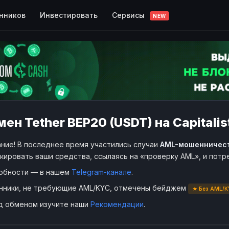
Сервисы
нников
Инвестировать
NEW
ен Tether BEP20 (USDT) на Capitalis
ние! В последнее время участились случаи
AML-мошенничес
кировать ваши средства, ссылаясь на «проверку AML», и пот
обности — в нашем
Telegram-канале
.
нники, не требующие AML/KYC, отмечены бейджем
★ Без AML/K
д обменом изучите наши
Рекомендации
.