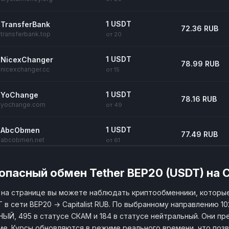
1 USDT
TransferBank
72.36 RUB
transferbank.top
от 20
1 USDT
NicexChanger
78.99 RUB
nicexchanger.cc
от 15
1 USDT
YoChange
78.16 RUB
yochange.com
от 49
1 USDT
AbcObmen
77.49 RUB
abcobmen.net
от 61
1 USDT
60сек
75.53 RUB
опасный обмен Tether BEP20 (USDT) на Ca
60sek.net
от 100
на странице вы можете наблюдать криптообменники, которы
1 USDT
Монеткинс
в сети BEP20 → Capitalist RUB. По выбранному направлению 10
75.09 RUB
monetkins.com
от 12
ЫЙ, 495 в статусе СКАМ и 184 в статусе нейтральный. Они пре
е. Курсы обновляются в режиме реального времени, что поз