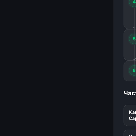
4
5
6
Час
Ка
Cap