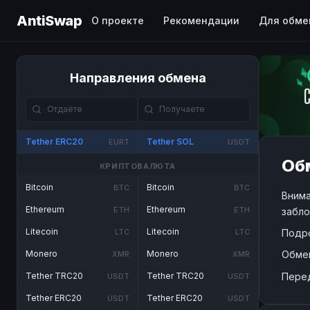
AntiSwap
О проекте
Рекомендации
Для обме
Направления обмена
Tether ERC20
Tether SOL
EURT
USDT
Обм
КРИПТОВАЛЮТА
Bitcoin
Bitcoin
BTC
BTC
Внима
Ethereum
Ethereum
ETH
ETH
забло
Litecoin
Litecoin
Подр
LTC
LTC
Обме
Monero
Monero
XMR
XMR
Пере
Tether TRC20
Tether TRC20
USDT
USDT
Tether ERC20
Tether ERC20
USDT
USDT