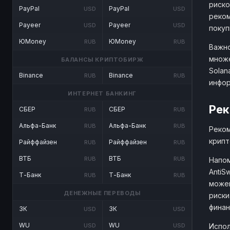
риско
PayPal
PayPal
USD
USD
реком
Payeer
Payeer
USD
USD
покуп
ЮMoney
ЮMoney
RUB
RUB
Важно
множе
БАЛАНСЫ КРИПТОБИРЖ
Solan
Binance
Binance
RUB
RUB
инфо
ИНТЕРНЕТ БАНКИНГ
Рек
СБЕР
СБЕР
RUB
RUB
Альфа-Банк
Альфа-Банк
RUB
RUB
Реком
крипт
Райффайзен
Райффайзен
RUB
RUB
ВТБ
ВТБ
RUB
RUB
Напом
AntiS
Т-Банк
Т-Банк
RUB
RUB
можем
ДЕНЕЖНЫЕ ПЕРЕВОДЫ
риски
финан
ЗК
ЗК
USD
USD
WU
WU
Испол
USD
USD