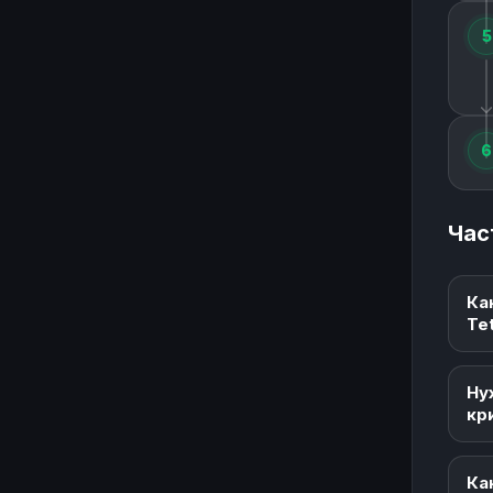
5
6
Час
Ка
Te
Ну
кр
Ка