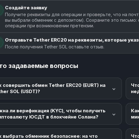
Создайте заявку
Получите реквизиты для операции и проверьте, что на почт
вы выбрали обменник с депозитом). Сохраните это письмо:
операции при возникновении претензии.
Отправьте Tether ERC20 на реквезиты, которые указ
После получения Tether SOL оставьте отзыв.
то задаваемые вопросы
к совершить обмен Tether ERC20 (EURT) на
Чт
ther SOL (USDT)?
не
жна ли верификация (KYC), чтобы получить
Как
иптовалюту ЮСДТ в блокчейне Солана?
ми
к выбрать обменник безопаснее: на что
Что