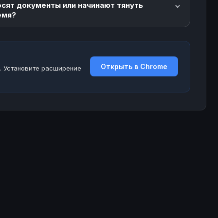
осят документы или начинают тянуть
емя?
Открыть в Chrome
. Установите расширение