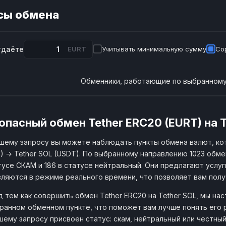
сы обмена
тдаёте
EURT
Учитывать минимальную сумму
Со
Обменники, работающие по выбранному
опасный обмен Tether ERC20 (EURT) на T
шему запросу вы можете наблюдать пункты обмена валют, ко
) → Tether SOL (USDT). По выбранному направлению 1023 обме
тусе СКАМ и 186 в статусе нейтральный. Они предлагают услуг
ляются в режиме реального времени, что позволяет вам пол
 тем как совершить обмен Tether ERC20 на Tether SOL, мы н
ранном обменном пункте, что поможет вам лучше понять его 
шему запросу присвоен статус: скам, нейтральный или честны