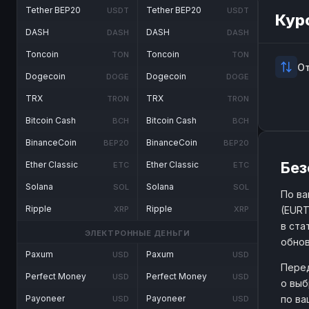
Tether BEP20
Tether BEP20
USDT
USDT
Кур
DASH
DASH
DASH
DASH
Toncoin
Toncoin
TON
TON
О
Dogecoin
Dogecoin
DOGE
DOGE
TRX
TRX
TRON
TRON
Bitcoin Cash
Bitcoin Cash
BCH
BCH
BinanceCoin
BinanceCoin
BEP20
BEP20
Без
Ether Classic
Ether Classic
ETC
ETC
Solana
Solana
SOL
SOL
По ва
Ripple
Ripple
(EURT
XRP
XRP
в ста
ЭЛЕКТРОННЫЕ ДЕНЬГИ
обнов
Paxum
Paxum
USD
USD
Перед
Perfect Money
Perfect Money
USD
USD
о выб
по ва
Payoneer
Payoneer
USD
USD