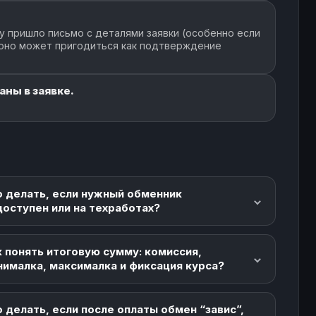
у пришло письмо с деталями заявки (особенно если
 оно может пригодиться как подтверждение
аны в заявке.
о делать, если нужный обменник
доступен или на техработах?
 понять итоговую сумму: комиссия,
нималка, максималка и фиксация курса?
 делать, если после оплаты обмен “завис”,