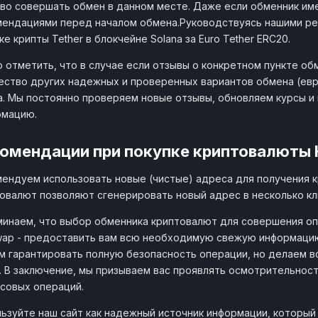
во совершать обмен в данном месте. Даже если обменник име
ендациями перед началом обмена.Руководствуясь нашими ре
ке крипты Tether в блокчейне Solana за Euro Tether ERC20.
 отметить, что в случае если отзывы о конкретном пункте об
ство других надежных и проверенных вариантов обмена (евро
a. Мы постоянно проверяем новые отзывы, обновляем курсы и
рмацию.
омендации при покупке криптовалюты
ендуем использовать новые (чистые) адреса для получения 
овалют позволяют сгенерировать новый адрес в несколько кл
инаем, что выбор обменника криптовалют для совершения оп
wap - предоставить вам всю необходимую свежую информацию
 гарантировать полную безопасность операции, но делаем в
. В заключение, мы призываем вас проявлять осмотрительнос
совых операций.
ьзуйте наш сайт как надежный источник информации, которы