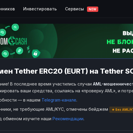
Сервисы
нников
Инвестировать
NEW
ен Tether ERC20 (EURT) на Tether S
ние! В последнее время участились случаи
AML-мошенничес
кировать ваши средства, ссылаясь на «проверку AML», и пот
обности — в нашем
Telegram-канале
.
нники, не требующие AML/KYC, отмечены бейджем
★ Без AML/K
д обменом изучите наши
Рекомендации
.