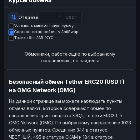
Курсы обмена
Payeer
Payeer
USD
USD
ЮMoney
ЮMoney
RUB
RUB
Отдаёте
USDT
Учитывать минимальную сумму
БАЛАНСЫ КРИПТОБИРЖ
Сортировка по рейтингу AntiSwap
Binance
Binance
RUB
RUB
Только без AML/KYC
ИНТЕРНЕТ БАНКИНГ
Обменники, работающие по выбранному
СБЕР
СБЕР
RUB
RUB
направлению, не найдены
Альфа-Банк
Альфа-Банк
RUB
RUB
Райффайзен
Райффайзен
RUB
RUB
Безопасный обмен Tether ERC20 (USDT)
ВТБ
ВТБ
RUB
RUB
на OMG Network (OMG)
Т-Банк
Т-Банк
RUB
RUB
На данной странице вы можете наблюдать пункты
обмена валют, которые совершают обмен по
ДЕНЕЖНЫЕ ПЕРЕВОДЫ
направлению криптовалюта ЮСДТ в сети ERC20 →
ЗК
ЗК
USD
USD
OMG Network (OMG). По выбранному направлению 1023
WU
WU
USD
USD
обменных пунктов. Среди них 344 в статусе
ЧЕСТНЫЙ, 495 в статусе СКАМ и 184 в статусе
НАЛИЧНЫЕ ДЕНЬГИ