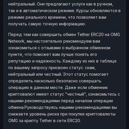
нейтральный. Они предлагают услуги как в ручном,
Наличные
Наличные
RUB
RUB
так и в автоматическом режиме. Курсы обновляются в
Наличные
Наличные
режиме реального времени, что позволяет вам
USD
USD
получать самую точную информацию.
Наличные
Наличные
KZT
KZT
Перед тем как совершить обмен Tether ERC20 на OMG
Network, мы настоятельно рекомендуем вам
ознакомиться с отзывами о выбранном обменном
пункте, что поможет вам лучше понять его
репутацию и надежность. Каждому из них в таблице
по вашему запросу присвоен статус: скам,
нейтральный или честный. Этот статус помогает
определить насколько безопасно совершать
операцию в данном месте. Даже если обменник
криптовалют имеет статус "честный", ознакомьтесь с
нашими рекомендациями перед началом операции
обмена.Руководствуясь нашими рекомендациями вы
снижаете уровень риска при покупке криптовалюты
OMG за крипту Tether в сети ERC20.