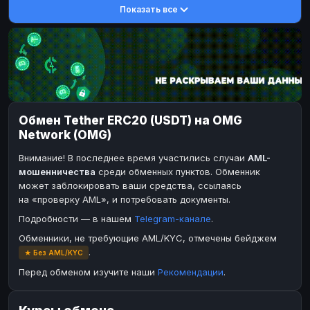
Показать все
Toncoin
DASH
TON
DASH
Dogecoin
Toncoin
DOGE
TON
TRX
Dogecoin
TRON
DOGE
Bitcoin Cash
TRX
BCH
TRON
BinanceCoin
Bitcoin Cash
BEP20
BCH
Обмен Tether ERC20 (USDT) на OMG
Ether Classic
BinanceCoin
ETC
BEP20
Network (OMG)
Solana
Ether Classic
SOL
ETC
Внимание! В последнее время участились случаи
AML-
Ripple
Solana
XRP
SOL
мошенничества
среди обменных пунктов. Обменник
может заблокировать ваши средства, ссылаясь
Ripple
XRP
на «проверку AML», и потребовать документы.
ЭЛЕКТРОННЫЕ ДЕНЬГИ
Подробности — в нашем
Telegram-канале
.
Paxum
Paxum
USD
USD
Обменники, не требующие AML/KYC, отмечены бейджем
.
★ Без AML/KYC
Perfect Money
Perfect Money
USD
USD
Перед обменом изучите наши
Рекомендации
.
Payoneer
Payoneer
USD
USD
PayPal
PayPal
USD
USD