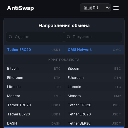
AntiSwap
Направления обмена
Tether ERC20
OMG Network
USDT
OMG
КРИПТОВАЛЮТА
Bitcoin
Bitcoin
BTC
BTC
Ethereum
Ethereum
ETH
ETH
Litecoin
Litecoin
LTC
LTC
Monero
Monero
XMR
XMR
Tether TRC20
Tether TRC20
USDT
USDT
Tether BEP20
Tether ERC20
USDT
USDT
DASH
Tether BEP20
DASH
USDT