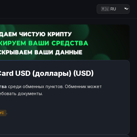
Card USD (доллары) (USD)
тва
среди обменных пунктов. Обменник может
ребовать документы.
.
YC