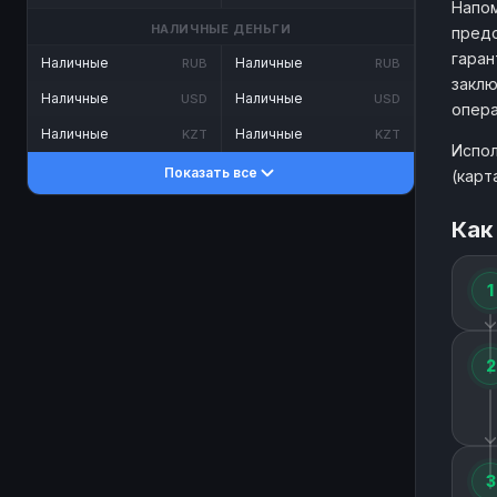
Напом
НАЛИЧНЫЕ ДЕНЬГИ
предо
гаран
Наличные
Наличные
RUB
RUB
заклю
Наличные
Наличные
USD
USD
опера
Наличные
Наличные
KZT
KZT
Испол
Показать все
(карт
Как
1
2
3