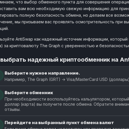
инаем, что выбор обменного пункта для совершения операции
ставить вам всю необходимую свежую информацию для приня
тировать полную безопасность обмена, но делаем все возмож
чение, мы призываем вас проявлять осмотрительность при в
ций.
ьзуйте AntiSwap как надежный источник информации, который
а) за криптовалюту The Graph с уверенностью и безопасность
 выбрать надежный криптообменник на An
Выберите нужное направление.
Например, The Graph (GRT) → Visa/MasterCard USD (доллары)
Выберите обменник
При необходимости воспользуйтесь кальулятором, который
доллар (карта) вы получите после обмена. Обратите внима
отзывы.
Перейдите на выбранный пункт обмена валют
Если пункт обмена валют недоступен или проводит технич