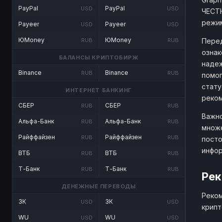
PayPal
PayPal
USD
USD
ЧЕСТН
режим
Payeer
Payeer
USD
USD
ЮMoney
ЮMoney
Перед
RUB
RUB
ознак
БАЛАНСЫ КРИПТОБИРЖ
надеж
Binance
Binance
RUB
RUB
помог
стату
ИНТЕРНЕТ БАНКИНГ
реком
СБЕР
СБЕР
RUB
RUB
Важно
Альфа-Банк
Альфа-Банк
RUB
RUB
множе
Райффайзен
Райффайзен
RUB
RUB
посто
инфо
ВТБ
ВТБ
RUB
RUB
Т-Банк
Т-Банк
RUB
RUB
Рек
ДЕНЕЖНЫЕ ПЕРЕВОДЫ
Реком
ЗК
ЗК
USD
USD
крипт
WU
WU
USD
USD