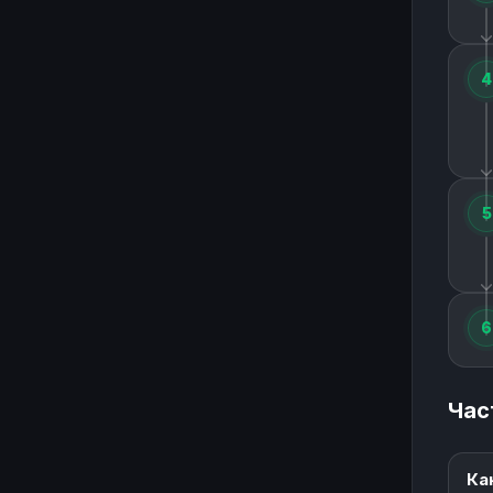
4
5
6
Час
Ка