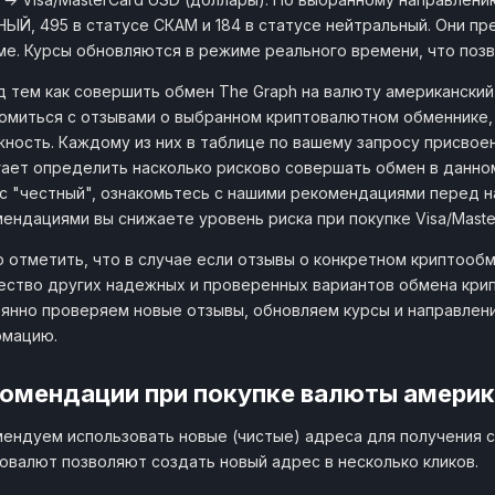
ЫЙ, 495 в статусе СКАМ и 184 в статусе нейтральный. Они пре
е. Курсы обновляются в режиме реального времени, что поз
 тем как совершить обмен The Graph на валюту американский
омиться с отзывами о выбранном криптовалютном обменнике,
ность. Каждому из них в таблице по вашему запросу присвоен 
ает определить насколько рисково совершать обмен в данно
с "честный", ознакомьтесь с нашими рекомендациями перед 
ендациями вы снижаете уровень риска при покупке Visa/Maste
 отметить, что в случае если отзывы о конкретном криптообм
ство других надежных и проверенных вариантов обмена крип
янно проверяем новые отзывы, обновляем курсы и направлен
рмацию.
омендации при покупке валюты америк
ендуем использовать новые (чистые) адреса для получения с
овалют позволяют создать новый адрес в несколько кликов.