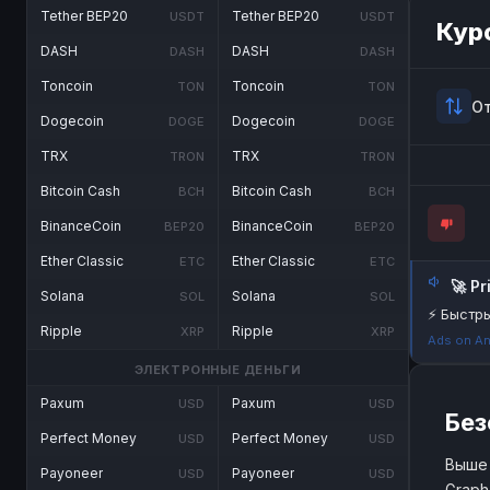
Tether BEP20
Tether BEP20
USDT
USDT
Кур
DASH
DASH
DASH
DASH
Toncoin
Toncoin
TON
TON
О
Dogecoin
Dogecoin
DOGE
DOGE
TRX
TRX
TRON
TRON
Bitcoin Cash
Bitcoin Cash
BCH
BCH
BinanceCoin
BinanceCoin
BEP20
BEP20
Ether Classic
Ether Classic
ETC
ETC
🚀 P
Solana
Solana
SOL
SOL
⚡ Быстры
Ripple
Ripple
XRP
XRP
Ads on An
ЭЛЕКТРОННЫЕ ДЕНЬГИ
Paxum
Paxum
USD
USD
Без
Perfect Money
Perfect Money
USD
USD
Выше 
Payoneer
Payoneer
USD
USD
Graph