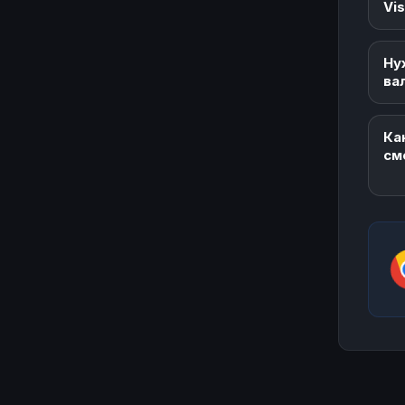
Vi
Ну
ва
Ка
см