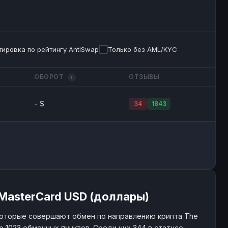
ировка по рейтингу AntiSwap
Только без AML/KYC
ОБОРОТ
ОТЗЫВЫ
i
- $
34
1843
/MasterCard USD (доллары)
которые совершают обмен по направлению крипта The
ю 1023 обменных пунктов. Среди них 344 в статусе