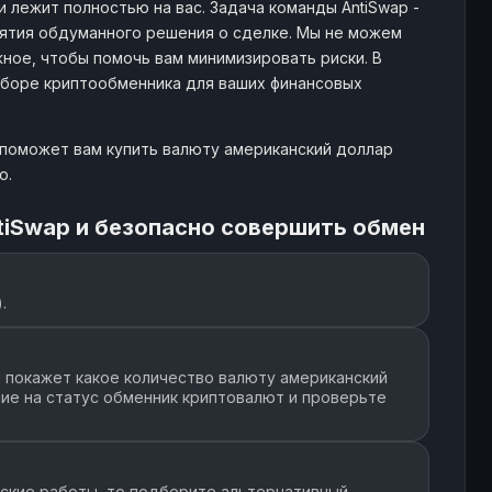
 лежит полностью на вас. Задача команды AntiSwap -
тия обдуманного решения о сделке. Мы не можем
ное, чтобы помочь вам минимизировать риски. В
ыборе криптообменника для ваших финансовых
 поможет вам купить валюту американский доллар
ю.
tiSwap и безопасно совершить обмен
.
 покажет какое количество валюту американский
ние на статус обменник криптовалют и проверьте
еские работы, то подберите альтернативный