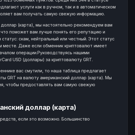
длагают услуги как в ручном, так и в автоматическом
воляет вам получать самую свежую информацию.
 доллар (карта), мы настоятельно рекомендуем вам
 что поможет вам лучше понять его репутацию и
статус: скам, нейтральный или честный. Этот статус
м месте. Даже если обменник криптовалют имеет
началом операции.Руководствуясь нашими
rCard USD (доллары) за криптовалюту GRT.
еннике вас смутили, то наша таблица предлагает
ты GRT на валюту американский доллар (карта). Мы
ия, чтобы предоставлять вам самую свежую
анский доллар (карта)
редств, если это возможно. Большинство