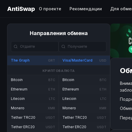
AntiSwap
О проекте
Рекомендации
Для обме
Направления обмена
The Graph
Visa/MasterCard
GRT
USD
Обм
КРИПТОВАЛЮТА
Bitcoin
Bitcoin
BTC
BTC
Внима
Ethereum
Ethereum
ETH
ETH
забло
Litecoin
Litecoin
Подр
LTC
LTC
Обме
Monero
Monero
XMR
XMR
Пере
Tether TRC20
Tether TRC20
USDT
USDT
Tether ERC20
Tether ERC20
USDT
USDT