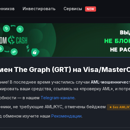
Сервисы
нников
Инвестировать
NEW
ен The Graph (GRT) на Visa/Master
ние! В последнее время участились случаи
AML-мошенничес
кировать ваши средства, ссылаясь на «проверку AML», и пот
обности — в нашем
Telegram-канале
.
нники, не требующие AML/KYC, отмечены бейджем
★ Без AML/K
д обменом изучите наши
Рекомендации
.