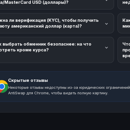
sa/MasterCard USD (доллары)?
не
жна ли верификация (KYC), чтобы получить
Как
люту американский доллар (карта)?
ми
к выбрать обменник безопаснее: на что
Что
отреть кроме курса?
пр
вр
Скрытые отзывы
Некоторые отзывы недоступны из-за юридических ограничений
AntiSwap для Chrome, чтобы видеть полную картину.