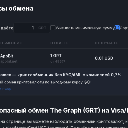
сы обмена
тдаёте
GRT
Учитывать минимальную сумму
Сорт
ОБМЕННИК
ОТДАЁТЕ
ПОЛУЧАЕТЕ
1 GRT
AppBit
0.01 USD
appbit.net
от 49677
riamex — криптообменник без KYC/AML с комиссией 0,7%
й обмен криптовалюты по выгодному курсу. 🔒💱
tiSwap
опасный обмен The Graph (GRT) на Visa
на странице вы можете наблюдать обменники криптовалют, 
 → Visa/MasterCard USD (доллары). По выбранному направлени