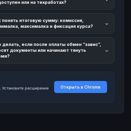
доступен или на техработах?
 понять итоговую сумму: комиссия,
нималка, максималка и фиксация курса?
 делать, если после оплаты обмен “завис”,
осят документы или начинают тянуть
емя?
Открыть в Chrome
. Установите расширение