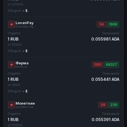
от 20000
Оборот:
- $
LovanPay
54
1968
lovanpay.org
Отдаёте
Получаете
1 RUB
0.055981 ADA
от 15500
Оборот:
- $
Ферма
1261
68327
ferma.cc
Отдаёте
Получаете
1 RUB
0.055441 ADA
от 1000
Оборот:
- $
Монеткин
28
239
monetkin.me
Отдаёте
Получаете
1 RUB
0.055391 ADA
от 10000