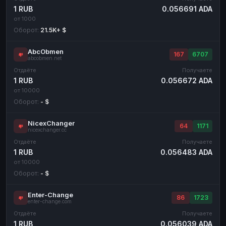
1 RUB
0.056691 ADA
от 1000
Оборот:
21.5K+ $
AbcObmen
167
6707
abcobmen.net
Отдаёте
Получаете
1 RUB
0.056672 ADA
от 10000
Оборот:
- $
NicexChanger
64
1171
nicexchanger.cc
Отдаёте
Получаете
1 RUB
0.056483 ADA
от 10000
Оборот:
- $
Enter-Change
86
1723
enter-change.com
Отдаёте
Получаете
1 RUB
0.056039 ADA