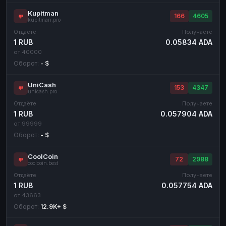
Kupitman
166
4605
kupitman.pro
Отдаёте
Получаете
1 RUB
0.05834 ADA
от 40000
Оборот:
- $
UniCash
153
4347
unicash.pro
Отдаёте
Получаете
1 RUB
0.057904 ADA
от 99999
Оборот:
- $
CoolCoin
72
2988
coolcoin.best
Отдаёте
Получаете
1 RUB
0.057754 ADA
от 43663
Оборот:
12.9K+ $