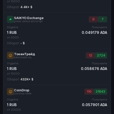
от 15000
Оборот:
4.4K+ $
SAIKYO Exchange
0
7
global.saikyo.exchange
Отдаёте
Получаете
1 RUB
0.049179 ADA
от 5000
Оборот:
- $
ТокенТрейд
12
2724
tokentrade.vip
Отдаёте
Получаете
1 RUB
0.058676 ADA
от 15000
Оборот:
432K+ $
CoinDrop
110
21643
coindrop.trade
Отдаёте
Получаете
1 RUB
0.057901 ADA
от 20000