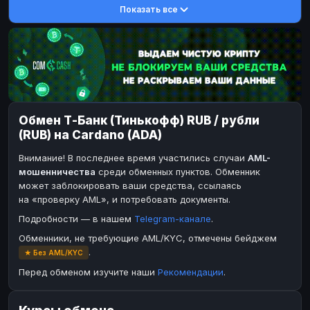
Показать все
DASH
DASH
DASH
DASH
Toncoin
Toncoin
TON
TON
Dogecoin
Dogecoin
DOGE
DOGE
TRX
TRX
TRON
TRON
Bitcoin Cash
Bitcoin Cash
BCH
BCH
Обмен Т-Банк (Тинькофф) RUB / рубли
BinanceCoin
BinanceCoin
BEP20
BEP20
(RUB) на Cardano (ADA)
Ether Classic
Ether Classic
ETC
ETC
Внимание! В последнее время участились случаи
AML-
Solana
Solana
SOL
SOL
мошенничества
среди обменных пунктов. Обменник
может заблокировать ваши средства, ссылаясь
Ripple
Ripple
XRP
XRP
на «проверку AML», и потребовать документы.
ЭЛЕКТРОННЫЕ ДЕНЬГИ
Подробности — в нашем
Telegram-канале
.
Paxum
Paxum
USD
USD
Обменники, не требующие AML/KYC, отмечены бейджем
.
★ Без AML/KYC
Perfect Money
Perfect Money
USD
USD
Перед обменом изучите наши
Рекомендации
.
Payoneer
Payoneer
USD
USD
PayPal
PayPal
USD
USD