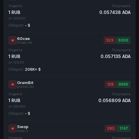
Отдаёте
Получаете
1 RUB
0.057438 ADA
от 30000
Оборот:
- $
60сек
523
6300
60sek.net
Отдаёте
Получаете
1 RUB
0.057135 ADA
от 12000
Оборот:
208K+ $
GramBit
128
6665
grambit.biz
Отдаёте
Получаете
1 RUB
0.056809 ADA
от 36490
Оборот:
- $
Swop
262
1747
swop.is
Отдаёте
Получаете