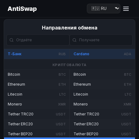
AntiSwap
Направления обмена
Т-Банк
Cardano
RUB
ADA
КРИПТОВАЛЮТА
Bitcoin
Bitcoin
BTC
BTC
Ethereum
Ethereum
ETH
ETH
Litecoin
Litecoin
LTC
LTC
Monero
Monero
XMR
XMR
Tether TRC20
Tether TRC20
USDT
USDT
Tether ERC20
Tether ERC20
USDT
USDT
Tether BEP20
Tether BEP20
USDT
USDT