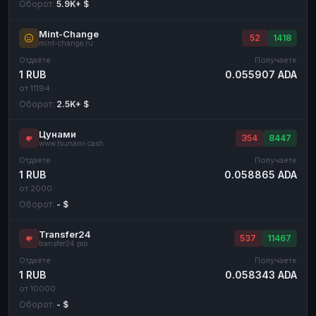
Оборот:
5.9K+ $
Mint-Change
52
1418
mint-change.ru
Отдаёте
Получаете
1 RUB
0.055907 ADA
от 11194
Оборот:
2.5K+ $
Цунами
354
8447
www.tsunami.cash
Отдаёте
Получаете
1 RUB
0.058865 ADA
от 2000
Оборот:
- $
Transfer24
537
11467
transfer24.pro
Отдаёте
Получаете
1 RUB
0.058343 ADA
от 10000
Оборот:
- $