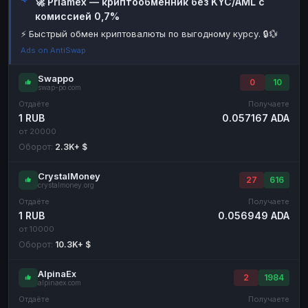
🚀 Priamex — криптообменник без KYC/AML с
комиссией 0,7%
Наличные
Наличные
RUB
RUB
⚡ Быстрый обмен криптовалюты по выгодному курсу. 🔒💱
Наличные
Наличные
USD
USD
Ads on AntiSwap
Наличные
Наличные
KZT
KZT
Swappo
0
10
swap-po.com
Отдаёте
Получаете
1 RUB
0.057167 ADA
от 20000
Оборот:
2.3K+ $
CrystalMoney
27
616
crystalmoney.org
Отдаёте
Получаете
1 RUB
0.056949 ADA
от 10000
Оборот:
10.3K+ $
AlpinaEx
2
1984
alpinaex.com
Отдаёте
Получаете