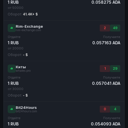
1 RUB
0.058275 ADA
от 50000
Оборот:
41.4K+ $
Rim-Exchange
2
49
rim-exchange.com
Отдаёте
Получаете
1 RUB
0.057163 ADA
от 20000
Оборот:
- $
Киты
1
29
whales.pro
Отдаёте
Получаете
1 RUB
0.057041 ADA
от 30000
Оборот:
- $
Bit24Hours
0
4
bit24hours.com
Отдаёте
Получаете
1 RUB
0.054093 ADA