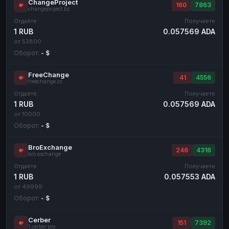
ChangeProject
160
7863
changeproject.bz
Отдаёте
Получаете
1 RUB
0.057569 ADA
от 52800
Оборот:
- $
FreeChange
41
4556
freechange.cc
Отдаёте
Получаете
1 RUB
0.057569 ADA
от 10000
Оборот:
- $
BroExchange
246
4316
bro.exchange
Отдаёте
Получаете
1 RUB
0.057553 ADA
от 49999
Оборот:
- $
Cerber
151
7392
1.cerber.pro