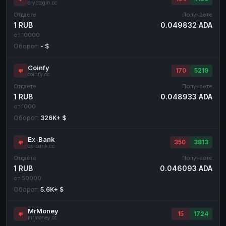
cryptogin.cc
Отдаёте
Получаете
1 RUB
0.049832 ADA
от 10000
Оборот:
- $
Coinfy
170
5219
coinfy.cc
Отдаёте
Получаете
1 RUB
0.048933 ADA
от 1000
Оборот:
326K+ $
Ex-Bank
350
3813
ex-bank.cc
Отдаёте
Получаете
1 RUB
0.046093 ADA
от 50000
Оборот:
5.6K+ $
MrMoney
15
1724
mrmoney.cc