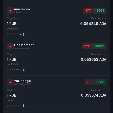
Альткоин
477
19568
alt-coin.cc
Отдаёте
Получаете
1 RUB
0.054249 ADA
от 1000
Оборот:
- $
OneMoment
1731
58887
onemoment.cc
Отдаёте
Получаете
1 RUB
0.053653 ADA
от 1000
Оборот:
- $
YoChange
256
8506
yochange.com
Отдаёте
Получаете
1 RUB
0.053574 ADA
от 4500
Оборот:
- $