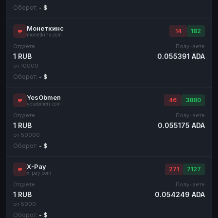
Оборот:
- $
Монеткинс
14
182
monetkins.com
Отдаёте
Получаете
1 RUB
0.055391 ADA
от 10000
Оборот:
- $
YesObmen
46
3880
yesobmen.com
Отдаёте
Получаете
1 RUB
0.055175 ADA
от 50000
Оборот:
- $
X-Pay
271
7127
x-pay.com
Отдаёте
Получаете
1 RUB
0.054249 ADA
от 5000
Оборот:
- $