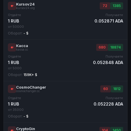
Kursov24
72
1385
kursov24.org
Отдаёте
Получаете
1 RUB
0.052871 ADA
от 50000
Оборот:
- $
Касса
680
18874
kassa.cc
Отдаёте
Получаете
1 RUB
0.052848 ADA
от 5000
Оборот:
159K+ $
CosmoChanger
60
1812
cosmochanger.cc
Отдаёте
Получаете
1 RUB
0.052228 ADA
от 35000
Оборот:
- $
CryptoGin
104
1450