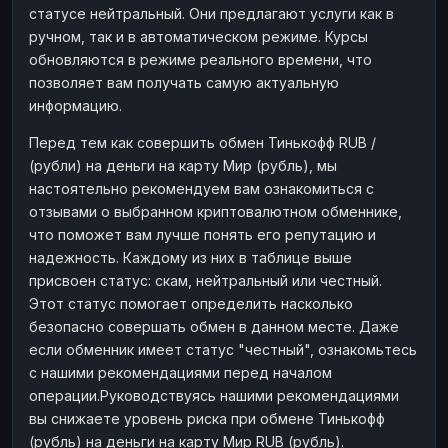
статусе нейтральный. Они предлагают услуги как в
Наличные
Наличные
RUB
RUB
ручном, так и в автоматическом режиме. Курсы
Наличные
Наличные
обновляются в режиме реального времени, что
USD
USD
позволяет вам получать самую актуальную
Наличные
Наличные
KZT
KZT
информацию.
Перед тем как совершить обмен Тинькофф RUB /
(рубли) на деньги на карту Мир (рубль), мы
настоятельно рекомендуем вам ознакомиться с
отзывами о выбранном криптовалютном обменнике,
что поможет вам лучше понять его репутацию и
надежность. Каждому из них в таблице выше
присвоен статус: скам, нейтральный или честный.
Этот статус помогает определить насколько
безопасно совершать обмен в данном месте. Даже
если обменник имеет статус "честный", ознакомьтесь
с нашими рекомендациями перед началом
операции.Руководствуясь нашими рекомендациями
вы снижаете уровень риска при обмене Тинькофф
(рубль) на деньги на карту Мир RUB (рубль).