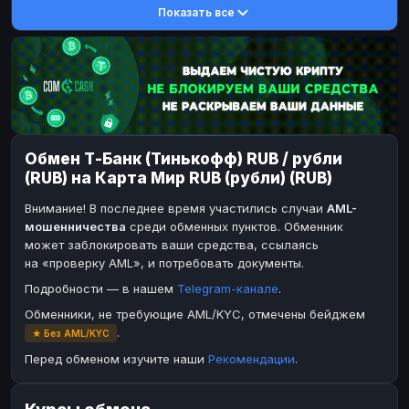
Показать все
DASH
DASH
DASH
DASH
Toncoin
Toncoin
TON
TON
Dogecoin
Dogecoin
DOGE
DOGE
TRX
TRX
TRON
TRON
Bitcoin Cash
Bitcoin Cash
BCH
BCH
Обмен Т-Банк (Тинькофф) RUB / рубли
BinanceCoin
BinanceCoin
BEP20
BEP20
(RUB) на Карта Мир RUB (рубли) (RUB)
Ether Classic
Ether Classic
ETC
ETC
Внимание! В последнее время участились случаи
AML-
Solana
Solana
SOL
SOL
мошенничества
среди обменных пунктов. Обменник
может заблокировать ваши средства, ссылаясь
Ripple
Ripple
XRP
XRP
на «проверку AML», и потребовать документы.
ЭЛЕКТРОННЫЕ ДЕНЬГИ
Подробности — в нашем
Telegram-канале
.
Paxum
Paxum
USD
USD
Обменники, не требующие AML/KYC, отмечены бейджем
.
★ Без AML/KYC
Perfect Money
Perfect Money
USD
USD
Перед обменом изучите наши
Рекомендации
.
Payoneer
Payoneer
USD
USD
PayPal
PayPal
USD
USD