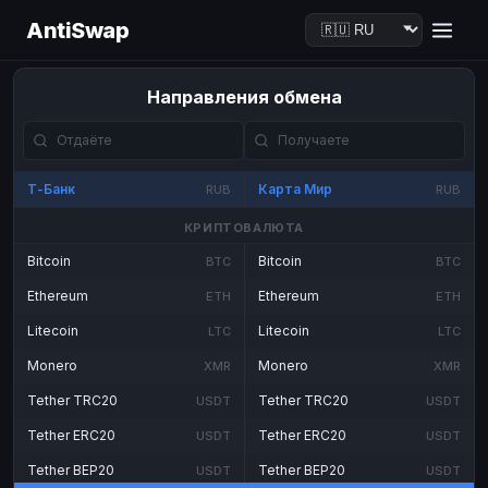
AntiSwap
Направления обмена
Т-Банк
Карта Мир
RUB
RUB
КРИПТОВАЛЮТА
Bitcoin
Bitcoin
BTC
BTC
Ethereum
Ethereum
ETH
ETH
Litecoin
Litecoin
LTC
LTC
Monero
Monero
XMR
XMR
Tether TRC20
Tether TRC20
USDT
USDT
Tether ERC20
Tether ERC20
USDT
USDT
Tether BEP20
Tether BEP20
USDT
USDT