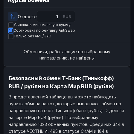
Курсы обмена
Payeer
Payeer
USD
USD
ЮMoney
ЮMoney
RUB
RUB
Отдаёте
RUB
Учитывать минимальную сумму
БАЛАНСЫ КРИПТОБИРЖ
Сортировка по рейтингу AntiSwap
Binance
Binance
RUB
RUB
Только без AML/KYC
ИНТЕРНЕТ БАНКИНГ
Обменники, работающие по выбранному
СБЕР
СБЕР
RUB
RUB
направлению, не найдены
Альфа-Банк
Альфа-Банк
RUB
RUB
Райффайзен
Райффайзен
RUB
RUB
Безопасный обмен Т-Банк (Тинькофф)
ВТБ
ВТБ
RUB
RUB
RUB / рубли на Карта Мир RUB (рубли)
Т-Банк
RUB
В представленной таблице вы можете наблюдать
пункты обмена валют, которые выполняют обмен по
ДЕНЕЖНЫЕ ПЕРЕВОДЫ
направлению на счет Тинькофф банк (рубль) → деньги
ЗК
ЗК
USD
USD
на карте Мир RUB (рубль). По выбранному
WU
WU
USD
USD
направлению 1023 обменных пунктов. Среди них 344 в
статусе ЧЕСТНЫЙ, 495 в статусе СКАМ и 184 в
НАЛИЧНЫЕ ДЕНЬГИ