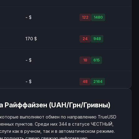
- $
122
1480
170 $
24
948
- $
18
615
- $
48
2164
- $
430
5805
а Райффайзен (UAH/Грн/Гривны)
 которые выполняют обмен по направлению TrueUSD
менных пунктов. Среди них 344 в статусе ЧЕСТНЫЙ,
слуги как в ручном, так и в автоматическом режиме.
ам получать самую свежую информацию.