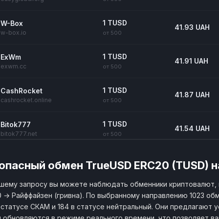
1 TUSD
W-Box
41.93 UAH
w-box.io
от 500
1 TUSD
ExWm
41.91 UAH
exwm.cc
от 500
1 TUSD
CashRocket
41.87 UAH
cashrocket.online
от 500
1 TUSD
Bitok777
41.54 UAH
bitok777.net
от 500
1 TUSD
2rbina
41.05 UAH
опасный обмен TrueUSD ERC20 (TUSD) н
2rbina.net
от 500
шему запросу вы можете наблюдать обменники криптовалют,
 → Райффайзен (гривна). По выбранному направлению 1023 об
 статусе СКАМ и 184 в статусе нейтральный. Они предлагают у
 обновляются в режиме реального времени, что позволяет в