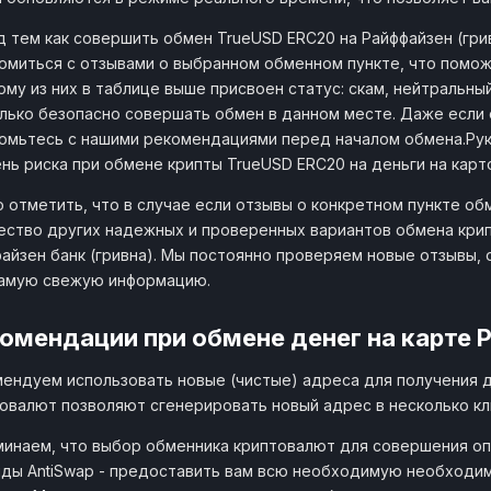
 тем как совершить обмен TrueUSD ERC20 на Райффайзен (гри
омиться с отзывами о выбранном обменном пункте, что помож
му из них в таблице выше присвоен статус: скам, нейтральны
лько безопасно совершать обмен в данном месте. Даже если 
омьтесь с нашими рекомендациями перед началом обмена.Ру
нь риска при обмене крипты TrueUSD ERC20 на деньги на карто
 отметить, что в случае если отзывы о конкретном пункте об
ство других надежных и проверенных вариантов обмена крип
айзен банк (гривна). Мы постоянно проверяем новые отзывы,
самую свежую информацию.
омендации при обмене денег на карте Р
ендуем использовать новые (чистые) адреса для получения 
овалют позволяют сгенерировать новый адрес в несколько кл
инаем, что выбор обменника криптовалют для совершения оп
ды AntiSwap - предоставить вам всю необходимую необходи