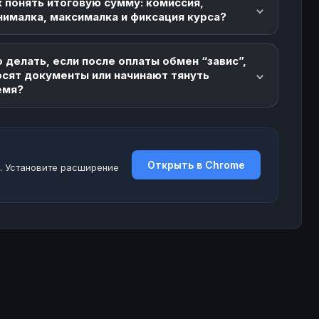
 понять итоговую сумму: комиссия,
нималка, максималка и фиксация курса?
 делать, если после оплаты обмен “завис”,
осят документы или начинают тянуть
емя?
Открыть в Chrome
. Установите расширение