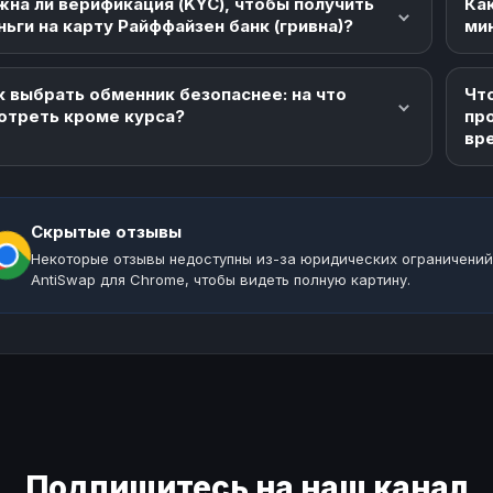
жна ли верификация (KYC), чтобы получить
Как
ньги на карту Райффайзен банк (гривна)?
ми
к выбрать обменник безопаснее: на что
Что
отреть кроме курса?
пр
вр
Скрытые отзывы
Некоторые отзывы недоступны из-за юридических ограничений
AntiSwap для Chrome, чтобы видеть полную картину.
Подпишитесь на наш канал