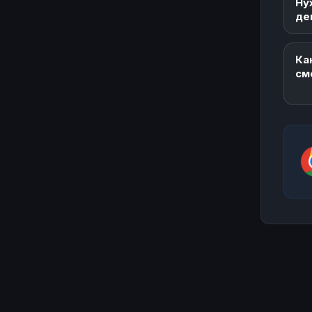
Ну
де
Ка
см