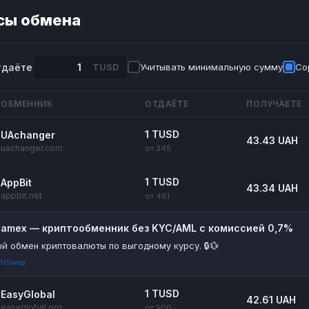
сы обмена
тдаёте
TUSD
Учитывать минимальную сумму
Со
ОБМЕННИК
ОТДАЁТЕ
ПОЛУЧАЕТЕ
1 TUSD
UAchanger
43.43 UAH
uachanger.com
от 345
1 TUSD
AppBit
43.34 UAH
appbit.net
от 461
riamex — криптообменник без KYC/AML с комиссией 0,7%
й обмен криптовалюты по выгодному курсу. 🔒💱
tiSwap
1 TUSD
EasyGlobal
42.61 UAH
easyglobal.org
от 500