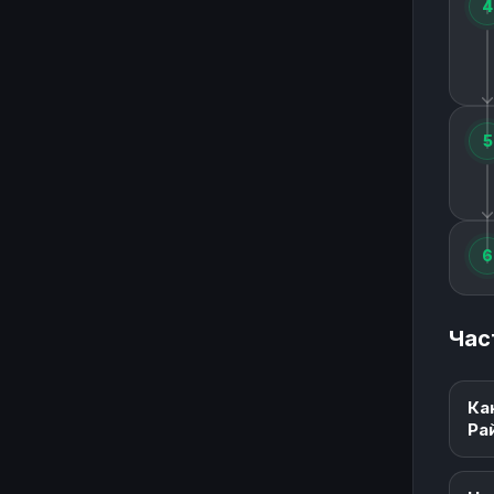
4
5
6
Час
Ка
Ра