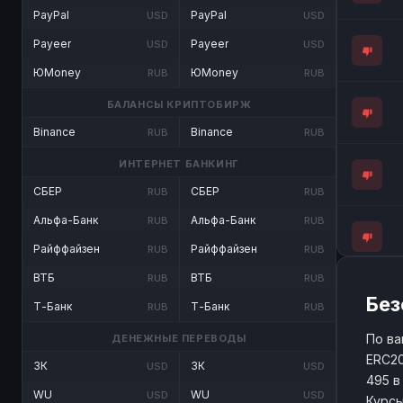
PayPal
PayPal
USD
USD
Payeer
Payeer
USD
USD
ЮMoney
ЮMoney
RUB
RUB
БАЛАНСЫ КРИПТОБИРЖ
Binance
Binance
RUB
RUB
ИНТЕРНЕТ БАНКИНГ
СБЕР
СБЕР
RUB
RUB
Альфа-Банк
Альфа-Банк
RUB
RUB
Райффайзен
Райффайзен
RUB
RUB
ВТБ
ВТБ
RUB
RUB
Без
Т-Банк
Т-Банк
RUB
RUB
По ва
ДЕНЕЖНЫЕ ПЕРЕВОДЫ
ERC20
ЗК
ЗК
USD
USD
495 в
WU
WU
USD
USD
Курсы