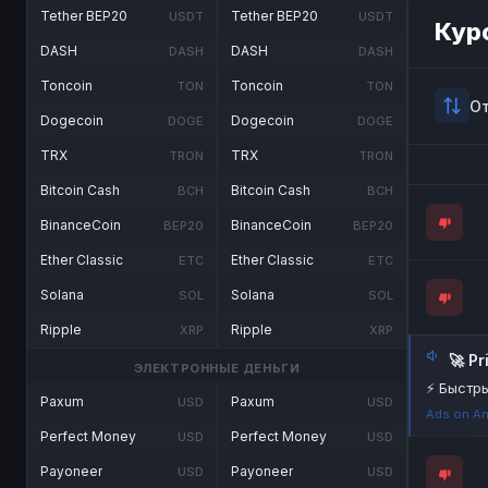
Tether BEP20
Tether BEP20
USDT
USDT
Кур
DASH
DASH
DASH
DASH
Toncoin
Toncoin
TON
TON
О
Dogecoin
Dogecoin
DOGE
DOGE
TRX
TRX
TRON
TRON
Bitcoin Cash
Bitcoin Cash
BCH
BCH
BinanceCoin
BinanceCoin
BEP20
BEP20
Ether Classic
Ether Classic
ETC
ETC
Solana
Solana
SOL
SOL
Ripple
Ripple
XRP
XRP
🚀 P
ЭЛЕКТРОННЫЕ ДЕНЬГИ
⚡ Быстры
Paxum
Paxum
USD
USD
Ads on An
Perfect Money
Perfect Money
USD
USD
Payoneer
Payoneer
USD
USD