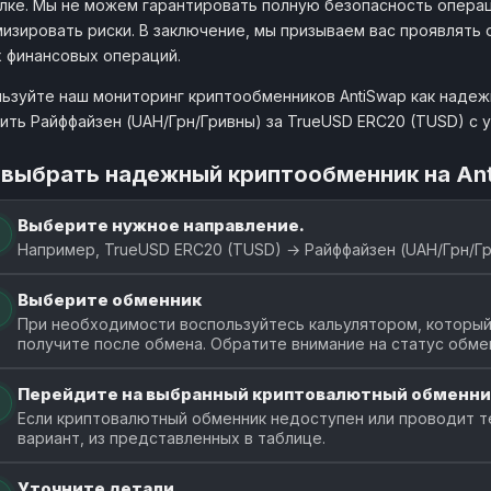
лке. Мы не можем гарантировать полную безопасность операц
изировать риски. В заключение, мы призываем вас проявлять
 финансовых операций.
ьзуйте наш мониторинг криптообменников AntiSwap как наде
ить Райффайзен (UAH/Грн/Гривны) за TrueUSD ERC20 (TUSD) с
 выбрать надежный криптообменник на An
Выберите нужное направление.
Например, TrueUSD ERC20 (TUSD) → Райффайзен (UAH/Грн/Гр
Выберите обменник
При необходимости воспользуйтесь кальулятором, который 
получите после обмена. Обратите внимание на статус обме
Перейдите на выбранный криптовалютный обменни
Если криптовалютный обменник недоступен или проводит т
вариант, из представленных в таблице.
Уточните детали