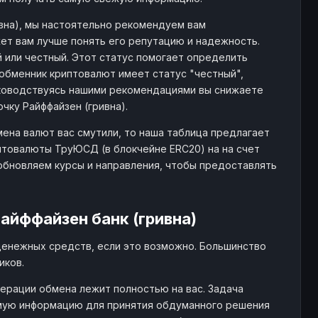
вна), мы настоятельно рекомендуем вам
ет вам лучше понять его репутацию и надежность.
й или честный. Этот статус помогает определить
обменник криптовалют имеет статус "честный",
ководствуясь нашими рекомендациями вы снижаете
чку Райффайзен (гривна).
мена валют вас смутили, то наша таблица предлагает
товалюты ТруЮСД (в блокчейне ERC20) на на счет
 обновляем курсы и направления, чтобы предоставлять
айффайзен банк (гривна)
денежных средств, если это возможно. Большинство
иков.
ерации обмена лежит полностью на вас. Задача
мую информацию для принятия обдуманного решения