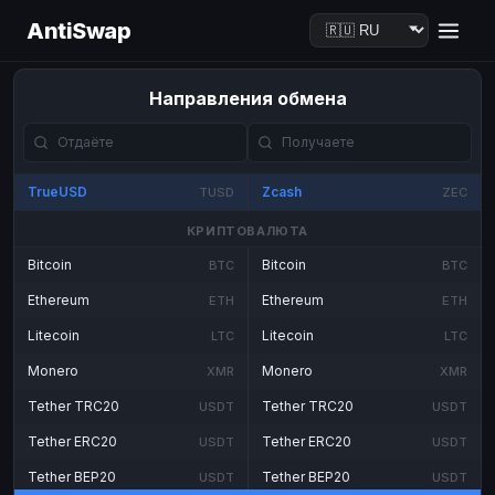
AntiSwap
Направления обмена
TrueUSD
Zcash
TUSD
ZEC
КРИПТОВАЛЮТА
Bitcoin
Bitcoin
BTC
BTC
Ethereum
Ethereum
ETH
ETH
Litecoin
Litecoin
LTC
LTC
Monero
Monero
XMR
XMR
Tether TRC20
Tether TRC20
USDT
USDT
Tether ERC20
Tether ERC20
USDT
USDT
Tether BEP20
Tether BEP20
USDT
USDT