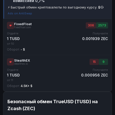
комиссией 0,7%
Наличные
Наличные
RUB
RUB
⚡ Быстрый обмен криптовалюты по выгодному курсу. 🔒💱
Ads on AntiSwap
Наличные
Наличные
USD
USD
Наличные
Наличные
KZT
KZT
FixedFloat
306
2573
fixedfloat.com
Отдаёте
Получаете
1 TUSD
0.001939 ZEC
от 10
Оборот:
- $
StealthEX
15
9
stealthex.io
Отдаёте
Получаете
1 TUSD
0.000956 ZEC
от 11
Оборот:
4.5K+ $
Безопасный обмен TrueUSD (TUSD) на
Zcash (ZEC)