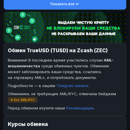
Показать все
DASH
DASH
DASH
DASH
Toncoin
Toncoin
TON
TON
Dogecoin
Dogecoin
DOGE
DOGE
TRX
TRX
TRON
TRON
Bitcoin Cash
Bitcoin Cash
BCH
BCH
Обмен TrueUSD (TUSD) на Zcash (ZEC)
BinanceCoin
BinanceCoin
BEP20
BEP20
Внимание! В последнее время участились случаи
AML-
Ether Classic
Ether Classic
ETC
ETC
мошенничества
среди обменных пунктов. Обменник
Solana
Solana
SOL
SOL
может заблокировать ваши средства, ссылаясь
на «проверку AML», и потребовать документы.
Ripple
Ripple
XRP
XRP
Подробности — в нашем
Telegram-канале
.
ЭЛЕКТРОННЫЕ ДЕНЬГИ
Обменники, не требующие AML/KYC, отмечены бейджем
Paxum
Paxum
USD
USD
.
★ Без AML/KYC
Perfect Money
Perfect Money
USD
USD
Перед обменом изучите наши
Рекомендации
.
Payoneer
Payoneer
USD
USD
Курсы обмена
PayPal
PayPal
USD
USD