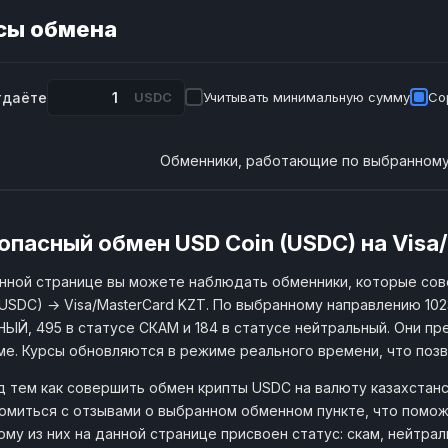
сы обмена
тдаёте
USDC
Учитывать минимальную сумму
Со
Обменники, работающие по выбранному
опасный обмен USD Coin (USDC) на Visa
нной странице вы можете наблюдать обменники, которые со
(USDC) → Visa/MasterCard KZT. По выбранному направлению 102
ЫЙ, 495 в статусе СКАМ и 184 в статусе нейтральный. Они пре
е. Курсы обновляются в режиме реального времени, что поз
 тем как совершить обмен крипты USDC на валюту казахстанс
омиться с отзывами о выбранном обменном пункте, что помож
му из них на данной странице присвоен статус: скам, нейтра