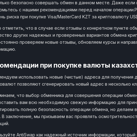
лько безопасно совершать обмен в данном месте. Даже если 
омьтесь с нашими рекомендациями перед началом операции.
нь риска при покупке Visa/MasterCard KZT за криптовалюту USD
 отметить, что в случае если отзывы о конкретном пункте об
ство других надежных и проверенных вариантов обмена крипты
стоянно проверяем новые отзывы, обновляем курсы и направ
рмацию.
омендации при покупке валюты казахст
ендуем использовать новые (чистые) адреса для получения 
овалют позволяют сгенерировать новый адрес в несколько кл
инаем, что выбор обменника для совершения операции обмена
ставить вам всю необходимую свежую информацию для приня
тировать полную безопасность операции обмена, но делаем 
. В заключение, мы призываем вас проявлять осмотрительнос
ций.
ьзуйте AntiSwap как надежный источник информации, который 