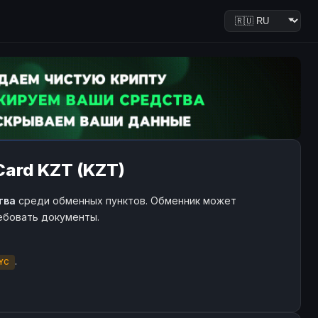
Card KZT (KZT)
тва
среди обменных пунктов. Обменник может
ребовать документы.
.
YC