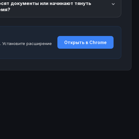
осят документы или начинают тянуть
емя?
Открыть в Chrome
. Установите расширение