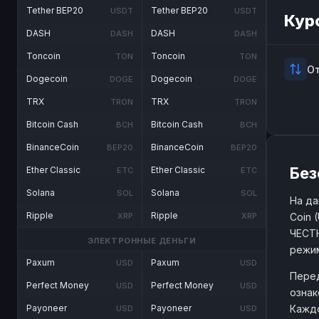
Tether BEP20
Tether BEP20
USDT
USDT
Кур
DASH
DASH
DASH
DASH
Toncoin
Toncoin
TON
TON
О
Dogecoin
Dogecoin
DOGE
DOGE
TRX
TRX
TRON
TRON
Bitcoin Cash
Bitcoin Cash
BCH
BCH
BinanceCoin
BinanceCoin
BEP20
BEP20
Без
Ether Classic
Ether Classic
ETC
ETC
Solana
Solana
SOL
SOL
На да
Ripple
Ripple
Coin 
XRP
XRP
ЧЕСТН
ЭЛЕКТРОННЫЕ ДЕНЬГИ
режим
Paxum
Paxum
USD
USD
Перед
Perfect Money
Perfect Money
USD
USD
ознак
Каждо
Payoneer
Payoneer
USD
USD