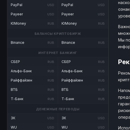
наско
PayPal
PayPal
USD
USD
ознак
Payeer
Payeer
USD
USD
урове
ЮMoney
ЮMoney
RUB
RUB
Важно
множе
БАЛАНСЫ КРИПТОБИРЖ
Мы по
Binance
Binance
RUB
RUB
инфо
ИНТЕРНЕТ БАНКИНГ
Рек
СБЕР
СБЕР
RUB
RUB
Альфа-Банк
Альфа-Банк
RUB
RUB
Реком
крипт
Райффайзен
Райффайзен
RUB
RUB
ВТБ
ВТБ
RUB
RUB
Напом
предо
Т-Банк
Т-Банк
RUB
RUB
гаран
ДЕНЕЖНЫЕ ПЕРЕВОДЫ
риски
опера
ЗК
ЗК
USD
USD
WU
WU
Испол
USD
USD