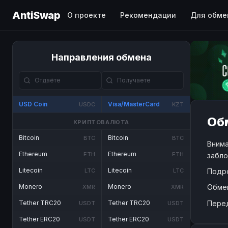
AntiSwap
О проекте
Рекомендации
Для обме
Направления обмена
USD Coin
Visa/MasterCard
USDC
KZT
Обм
КРИПТОВАЛЮТА
Bitcoin
Bitcoin
BTC
BTC
Внима
Ethereum
Ethereum
ETH
ETH
забло
Litecoin
Litecoin
Подр
LTC
LTC
Обме
Monero
Monero
XMR
XMR
Пере
Tether TRC20
Tether TRC20
USDT
USDT
Tether ERC20
Tether ERC20
USDT
USDT