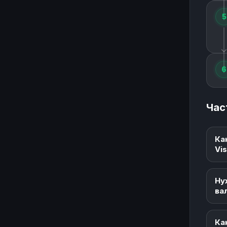
5
6
Час
Ка
Vi
Ну
ва
Ка