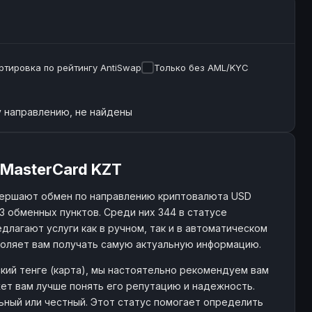
ртировка по рейтингу AntiSwap
Только без AML/KYC
 направлению, не найдены
/MasterCard KZT
вершают обмен по направлению криптовалюта USD
3 обменных пунктов. Среди них 344 в статусе
длагают услуги как в ручном, так и в автоматическом
воляет вам получать самую актуальную информацию.
кий тенге (карта), мы настоятельно рекомендуем вам
ет вам лучше понять его репутацию и надежность.
льный или честный. Этот статус помогает определить