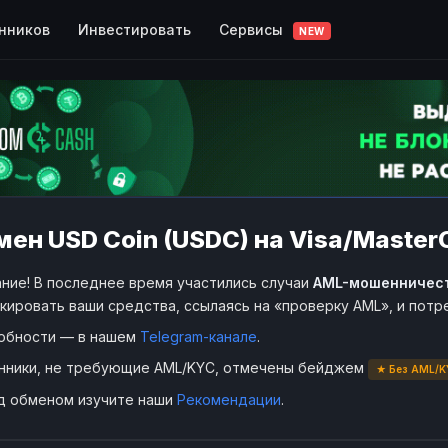
Сервисы
нников
Инвестировать
NEW
ен USD Coin (USDC) на Visa/Master
ние! В последнее время участились случаи
AML-мошенничес
кировать ваши средства, ссылаясь на «проверку AML», и пот
обности — в нашем
Telegram-канале
.
нники, не требующие AML/KYC, отмечены бейджем
★ Без AML/K
д обменом изучите наши
Рекомендации
.