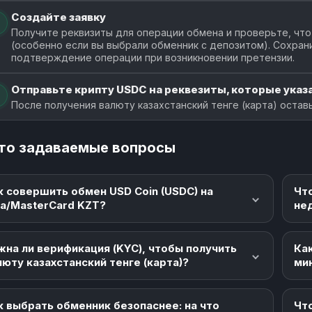
Создайте заявку
Получите реквизиты для операции обмена и проверьте, что
(особенно если вы выбрали обменник с депозитом). Сохран
подтверждение операции при возникновении претензии.
Отправьте крипту USDC на реквезиты, которые указа
После получения валюту казахстанский тенге (карта) остав
то задаваемые вопросы
к совершить обмен USD Coin (USDC) на
Чт
sa/MasterCard KZT?
не
жна ли верификация (KYC), чтобы получить
Как
люту казахстанский тенге (карта)?
ми
к выбрать обменник безопаснее: на что
Что