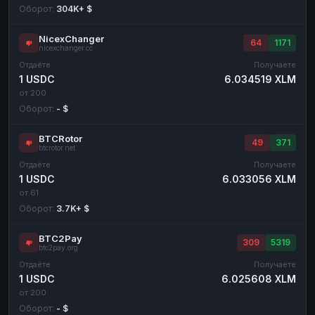
Оборот:
304K+ $
NicexChanger
64
1171
nicexchanger.cc
Отдаёте
Получаете
1 USDC
6.034519 XLM
от 200
Оборот:
- $
BTCRotor
49
371
btcrotor.net
Отдаёте
Получаете
1 USDC
6.033056 XLM
от 61
Оборот:
3.7K+ $
BTC2Pay
309
5319
btc2pay.org
Отдаёте
Получаете
1 USDC
6.025608 XLM
от 200
Оборот:
- $