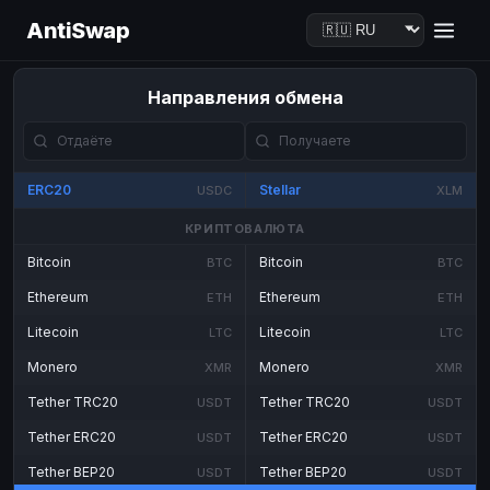
AntiSwap
Направления обмена
ERC20
Stellar
USDC
XLM
КРИПТОВАЛЮТА
Bitcoin
Bitcoin
BTC
BTC
Ethereum
Ethereum
ETH
ETH
Litecoin
Litecoin
LTC
LTC
Monero
Monero
XMR
XMR
Tether TRC20
Tether TRC20
USDT
USDT
Tether ERC20
Tether ERC20
USDT
USDT
Tether BEP20
Tether BEP20
USDT
USDT