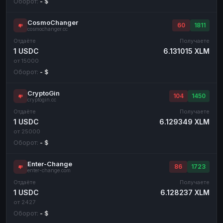
Оборот:
- $
CosmoChanger
60
1811
cosmochanger.cc
Отдаёте
Получаете
1 USDC
6.131015 XLM
от 15000
Оборот:
- $
CryptoGin
104
1450
cryptogin.cc
Отдаёте
Получаете
1 USDC
6.129349 XLM
от 25000
Оборот:
- $
Enter-Change
86
1723
enter-change.com
Отдаёте
Получаете
1 USDC
6.128237 XLM
от 2427
Оборот:
- $