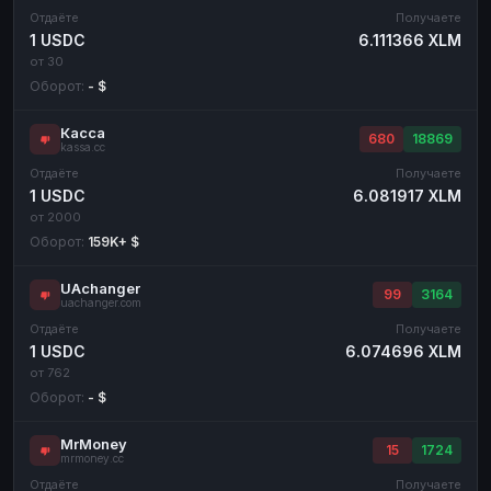
Отдаёте
Получаете
1 USDC
6.111366 XLM
от 30
Оборот:
- $
Касса
680
18869
kassa.cc
Отдаёте
Получаете
1 USDC
6.081917 XLM
от 2000
Оборот:
159K+ $
UAchanger
99
3164
uachanger.com
Отдаёте
Получаете
1 USDC
6.074696 XLM
от 762
Оборот:
- $
MrMoney
15
1724
mrmoney.cc
Отдаёте
Получаете