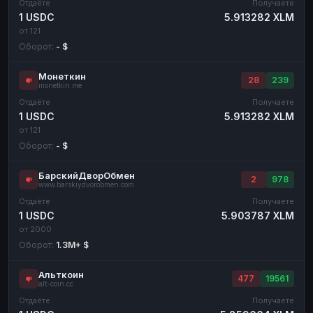
Отдаёте
Получаете
1 USDC
5.913282 XLM
от 121
Оборот:
- $
Монеткин
28
239
monetkin.me
Отдаёте
Получаете
1 USDC
5.913282 XLM
от 121
Оборот:
- $
БарскийДворОбмен
2
978
www.barskiydvorobmen.com
Отдаёте
Получаете
1 USDC
5.903787 XLM
от 2000
Оборот:
1.3M+ $
Альткоин
477
19561
alt-coin.cc
Отдаёте
Получаете