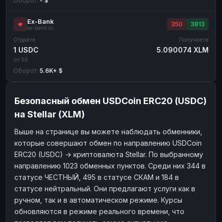
Оборот:
- $
Ex-Bank
350
3813
ex-bank.cc
Отдаёте
Получаете
1 USDC
5.090074 XLM
от 55
Оборот:
5.6K+ $
Безопасный обмен USDCoin ERC20 (USDC)
на Stellar (XLM)
Выше на странице вы можете наблюдать обменники,
которые совершают обмен по направлению USDCoin
ERC20 (USDC) → криптовалюта Stellar. По выбранному
направлению 1023 обменных пунктов. Среди них 344 в
статусе ЧЕСТНЫЙ, 495 в статусе СКАМ и 184 в
статусе нейтральный. Они предлагают услуги как в
ручном, так и в автоматическом режиме. Курсы
обновляются в режиме реального времени, что