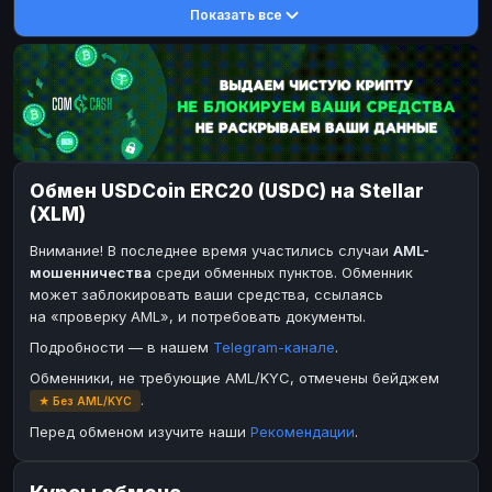
Показать все
DASH
DASH
DASH
DASH
Toncoin
Toncoin
TON
TON
Dogecoin
Dogecoin
DOGE
DOGE
TRX
TRX
TRON
TRON
Bitcoin Cash
Bitcoin Cash
BCH
BCH
Обмен USDCoin ERC20 (USDC) на Stellar
BinanceCoin
BinanceCoin
BEP20
BEP20
(XLM)
Ether Classic
Ether Classic
ETC
ETC
Внимание! В последнее время участились случаи
AML-
Solana
Solana
SOL
SOL
мошенничества
среди обменных пунктов. Обменник
может заблокировать ваши средства, ссылаясь
Ripple
Ripple
XRP
XRP
на «проверку AML», и потребовать документы.
ЭЛЕКТРОННЫЕ ДЕНЬГИ
Подробности — в нашем
Telegram-канале
.
Paxum
Paxum
USD
USD
Обменники, не требующие AML/KYC, отмечены бейджем
.
★ Без AML/KYC
Perfect Money
Perfect Money
USD
USD
Перед обменом изучите наши
Рекомендации
.
Payoneer
Payoneer
USD
USD
PayPal
PayPal
USD
USD