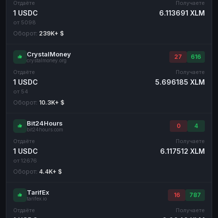
Отдаёте
Получаете
1 USDC
6.113691 XLM
от 5098
Оборот:
239K+ $
CrystalMoney
27
616
crystalmoney.org
Отдаёте
Получаете
1 USDC
5.696185 XLM
от 54
Оборот:
10.3K+ $
Bit24Hours
0
4
bit24hours.com
Отдаёте
Получаете
1 USDC
6.117512 XLM
от 12676
Оборот:
4.4K+ $
TarifEx
16
787
tarifex.io
Отдаёте
Получаете