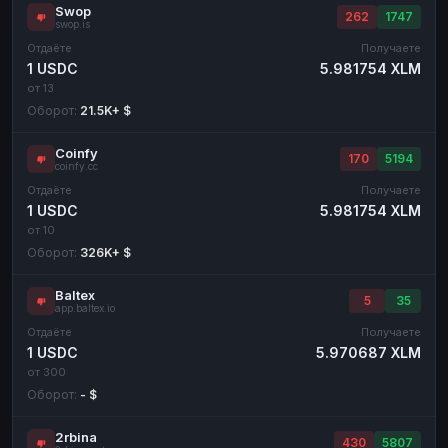
Swop
262
1747
swop.is
Отдаёте
Получаете
1 USDC
5.981754 XLM
от 13
Оборот:
21.5K+ $
Coinfy
170
5194
coinfy.cc
Отдаёте
Получаете
1 USDC
5.981754 XLM
от 10
Оборот:
326K+ $
Baltex
5
35
app.baltex.io
Отдаёте
Получаете
1 USDC
5.970687 XLM
от 300
Оборот:
- $
2rbina
430
5807