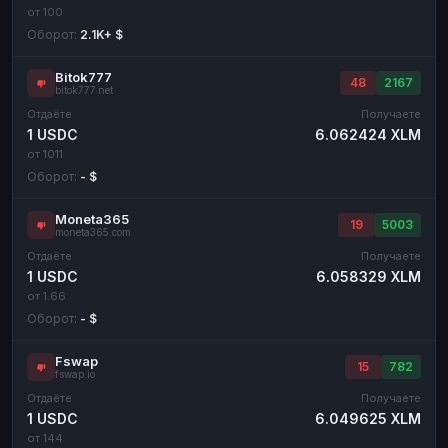
от 100
Оборот:
2.1K+ $
Bitok777
48
2167
bitok777.net
Отдаёте
Получаете
1 USDC
6.062424 XLM
от 1011
Оборот:
- $
Moneta365
19
5003
moneta365.com
Отдаёте
Получаете
1 USDC
6.058329 XLM
от 1.66
Оборот:
- $
Fswap
15
782
fswap.io
Отдаёте
Получаете
1 USDC
6.049625 XLM
от 144