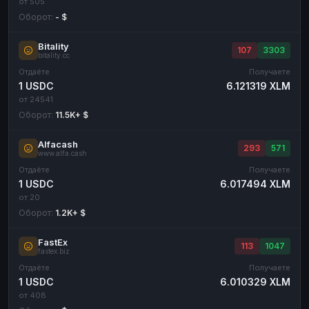
от 505
Оборот:
- $
Bitality
107
3303
bitality.cc
Отдаёте
Получаете
1 USDC
6.121319 XLM
от 24541
Оборот:
11.5K+ $
Alfacash
293
571
www.alfa.cash
Отдаёте
Получаете
1 USDC
6.017494 XLM
от 20
Оборот:
1.2K+ $
FastEx
113
1047
fastex.biz
Отдаёте
Получаете
1 USDC
6.010329 XLM
от 408