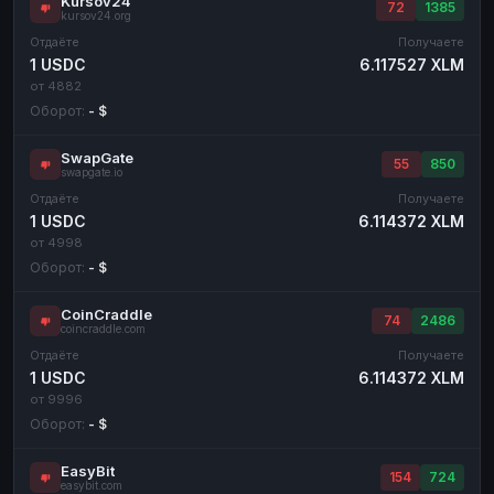
Kursov24
72
1385
kursov24.org
Отдаёте
Получаете
1 USDC
6.117527 XLM
от 4882
Оборот:
- $
SwapGate
55
850
swapgate.io
Отдаёте
Получаете
1 USDC
6.114372 XLM
от 4998
Оборот:
- $
CoinCraddle
74
2486
coincraddle.com
Отдаёте
Получаете
1 USDC
6.114372 XLM
от 9996
Оборот:
- $
EasyBit
154
724
easybit.com