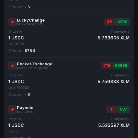
Оборот:
- $
LuckyChange
49
4200
luckychange.net
Отдаёте
Получаете
1 USDC
5.763605 XLM
от 10000
Оборот:
978 $
Pocket-Exchange
716
63896
pocket-exchange.com
Отдаёте
Получаете
1 USDC
5.759838 XLM
от 5.729328
Оборот:
- $
Paynote
11
687
paynote.eu
Отдаёте
Получаете
1 USDC
5.523597 XLM
от 20