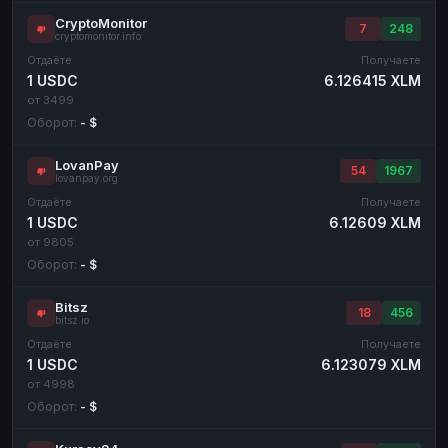
CryptoMonitor
7
248
cryptomonitor.info
Отдаёте
Получаете
1 USDC
6.126415 XLM
от 3499
Оборот:
- $
LovanPay
54
1967
lovanpay.org
Отдаёте
Получаете
1 USDC
6.12609 XLM
от 9805
Оборот:
- $
Bitsz
18
456
bitsz.io
Отдаёте
Получаете
1 USDC
6.123079 XLM
от 4998
Оборот:
- $