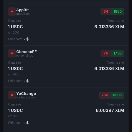
AppBit
34
1850
appbit.net
Отдаёте
Получаете
1 USDC
6.013336 XLM
от 200
Оборот:
- $
ObmenoFF
76
1795
obmenoff.cc
Отдаёте
Получаете
1 USDC
6.013336 XLM
от 408
Оборот:
- $
YoChange
256
8505
yochange.com
Отдаёте
Получаете
1 USDC
6.00397 XLM
от 613
Оборот:
- $