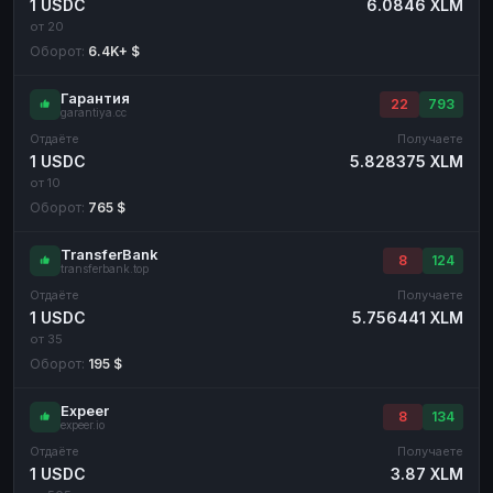
1 USDC
6.0846 XLM
от 20
Оборот:
6.4K+ $
Гарантия
22
793
garantiya.cc
Отдаёте
Получаете
1 USDC
5.828375 XLM
от 10
Оборот:
765 $
TransferBank
8
124
transferbank.top
Отдаёте
Получаете
1 USDC
5.756441 XLM
от 35
Оборот:
195 $
Expeer
8
134
expeer.io
Отдаёте
Получаете
1 USDC
3.87 XLM