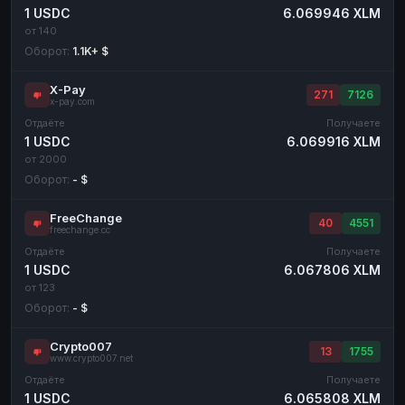
1 USDC
6.069946 XLM
от 140
Оборот:
1.1K+ $
X-Pay
271
7126
x-pay.com
Отдаёте
Получаете
1 USDC
6.069916 XLM
от 2000
Оборот:
- $
FreeChange
40
4551
freechange.cc
Отдаёте
Получаете
1 USDC
6.067806 XLM
от 123
Оборот:
- $
Crypto007
13
1755
www.crypto007.net
Отдаёте
Получаете
1 USDC
6.065808 XLM