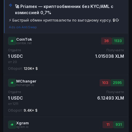
🚀 Priamex — криптообменник без KYC/AML с
Наличные
Наличные
RUB
RUB
комиссией 0,7%
Наличные
Наличные
USD
USD
⚡ Быстрый обмен криптовалюты по выгодному курсу. 🔒💱
Наличные
Наличные
KZT
KZT
Ads on AntiSwap
CoinTok
36
1133
cointok.net
Отдаёте
Получаете
1 USDC
1.015038 XLM
от 20
Оборот:
120K+ $
MChanger
103
2595
mchanger.cc
Отдаёте
Получаете
1 USDC
6.12493 XLM
от 1211
Оборот:
9.4K+ $
Xgram
11
931
xgram.io