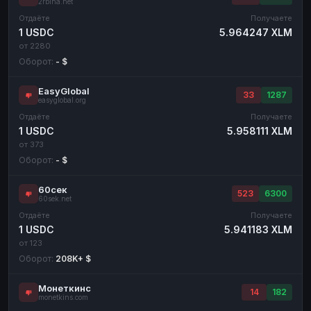
2rbina.net
Отдаёте
Получаете
1 USDC
5.964247 XLM
от 2280
Оборот:
- $
EasyGlobal
33
1287
easyglobal.org
Отдаёте
Получаете
1 USDC
5.958111 XLM
от 373
Оборот:
- $
60сек
523
6300
60sek.net
Отдаёте
Получаете
1 USDC
5.941183 XLM
от 123
Оборот:
208K+ $
Монеткинс
14
182
monetkins.com