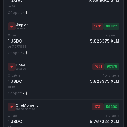
1 USDC
5.859664 XLM
от 50
Оборот:
- $
Ферма
1261
68327
ferma.cc
Отдаёте
Получаете
1 USDC
5.828375 XLM
от 7.377699
Оборот:
- $
Сова
1671
90176
sova.gg
Отдаёте
Получаете
1 USDC
5.828375 XLM
от 50
Оборот:
- $
OneMoment
1731
58880
onemoment.cc
Отдаёте
Получаете
1 USDC
5.767024 XLM
от 10