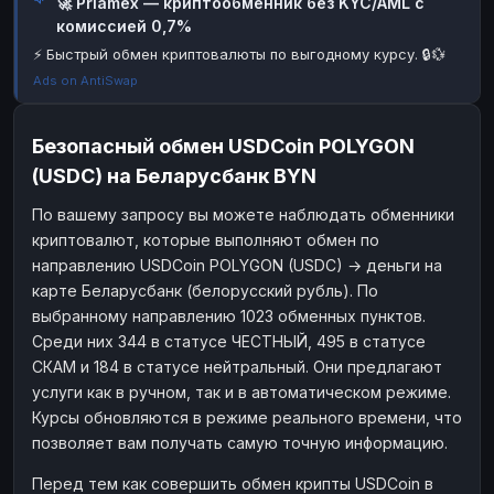
🚀 Priamex — криптообменник без KYC/AML с
комиссией 0,7%
Наличные
Наличные
RUB
RUB
⚡ Быстрый обмен криптовалюты по выгодному курсу. 🔒💱
Наличные
Наличные
USD
USD
Ads on AntiSwap
Наличные
Наличные
KZT
KZT
Безопасный обмен USDCoin POLYGON
(USDC) на Беларусбанк BYN
По вашему запросу вы можете наблюдать обменники
криптовалют, которые выполняют обмен по
направлению USDCoin POLYGON (USDC) → деньги на
карте Беларусбанк (белорусский рубль). По
выбранному направлению 1023 обменных пунктов.
Среди них 344 в статусе ЧЕСТНЫЙ, 495 в статусе
СКАМ и 184 в статусе нейтральный. Они предлагают
услуги как в ручном, так и в автоматическом режиме.
Курсы обновляются в режиме реального времени, что
позволяет вам получать самую точную информацию.
Перед тем как совершить обмен крипты USDCoin в