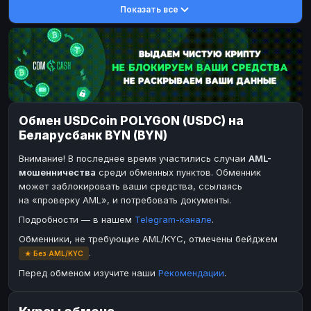
Показать все
DASH
DASH
DASH
DASH
Toncoin
Toncoin
TON
TON
Dogecoin
Dogecoin
DOGE
DOGE
TRX
TRX
TRON
TRON
Bitcoin Cash
Bitcoin Cash
BCH
BCH
Обмен USDCoin POLYGON (USDC) на
BinanceCoin
BinanceCoin
BEP20
BEP20
Беларусбанк BYN (BYN)
Ether Classic
Ether Classic
ETC
ETC
Внимание! В последнее время участились случаи
AML-
Solana
Solana
SOL
SOL
мошенничества
среди обменных пунктов. Обменник
может заблокировать ваши средства, ссылаясь
Ripple
Ripple
XRP
XRP
на «проверку AML», и потребовать документы.
ЭЛЕКТРОННЫЕ ДЕНЬГИ
Подробности — в нашем
Telegram-канале
.
Paxum
Paxum
USD
USD
Обменники, не требующие AML/KYC, отмечены бейджем
.
★ Без AML/KYC
Perfect Money
Perfect Money
USD
USD
Перед обменом изучите наши
Рекомендации
.
Payoneer
Payoneer
USD
USD
PayPal
PayPal
USD
USD