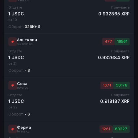
coinfy.cc
Отдаёте
Получаете
1 USDC
0.932865 XRP
от 10
Оборот:
326K+ $
Альткоин
477
19561
alt-coin.cc
Отдаёте
Получаете
1 USDC
0.932684 XRP
от 21
Оборот:
- $
Сова
1671
90176
sova.gg
Отдаёте
Получаете
1 USDC
0.918187 XRP
от 22
Оборот:
- $
Ферма
1261
68327
ferma.cc