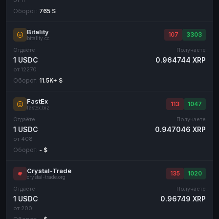
Оборот:
765 $
Bitality
107
3303
bitality.cc
Отдаёте
Получаете
1 USDC
0.964744 XRP
от 12270
Оборот:
11.5K+ $
FastEx
113
1047
fastex.biz
Отдаёте
Получаете
1 USDC
0.947046 XRP
от 408
Оборот:
- $
Crystal-Trade
135
1020
crystal-trade.org
Отдаёте
Получаете
1 USDC
0.96749 XRP
от 200