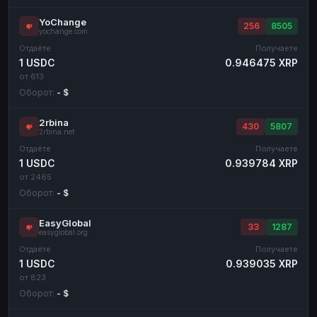
YoChange
256
8505
yochange.com
Отдаёте
Получаете
1 USDC
0.946475 XRP
от 613
Оборот:
- $
2rbina
430
5807
2rbina.net
Отдаёте
Получаете
1 USDC
0.939784 XRP
от 2465
Оборот:
- $
EasyGlobal
33
1287
easyglobal.org
Отдаёте
Получаете
1 USDC
0.939035 XRP
от 823
Оборот:
- $