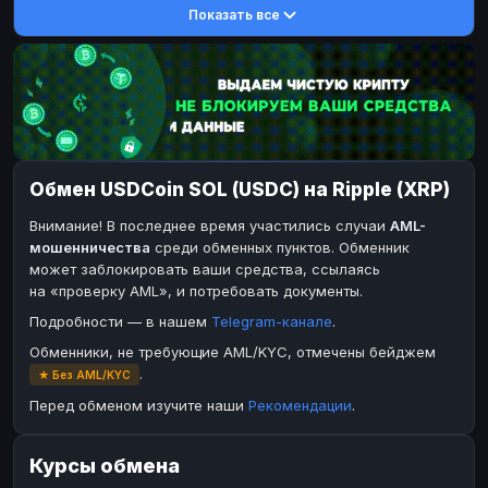
Показать все
DASH
DASH
DASH
DASH
Toncoin
Toncoin
TON
TON
Dogecoin
Dogecoin
DOGE
DOGE
TRX
TRX
TRON
TRON
Bitcoin Cash
Bitcoin Cash
BCH
BCH
Обмен USDCoin SOL (USDC) на Ripple (XRP)
BinanceCoin
BinanceCoin
BEP20
BEP20
Внимание! В последнее время участились случаи
AML-
Ether Classic
Ether Classic
ETC
ETC
мошенничества
среди обменных пунктов. Обменник
Solana
Solana
SOL
SOL
может заблокировать ваши средства, ссылаясь
на «проверку AML», и потребовать документы.
Ripple
XRP
Подробности — в нашем
Telegram-канале
.
ЭЛЕКТРОННЫЕ ДЕНЬГИ
Обменники, не требующие AML/KYC, отмечены бейджем
Paxum
Paxum
USD
USD
.
★ Без AML/KYC
Perfect Money
Perfect Money
USD
USD
Перед обменом изучите наши
Рекомендации
.
Payoneer
Payoneer
USD
USD
Курсы обмена
PayPal
PayPal
USD
USD