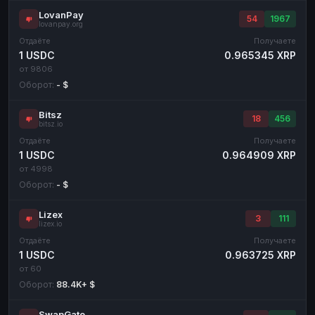
LovanPay
54
1967
lovanpay.org
Отдаёте
Получаете
1 USDC
0.965345 XRP
от 9806
Оборот:
- $
Bitsz
18
456
bitsz.io
Отдаёте
Получаете
1 USDC
0.964909 XRP
от 4998
Оборот:
- $
Lizex
3
111
lizex.io
Отдаёте
Получаете
1 USDC
0.963725 XRP
от 60
Оборот:
88.4K+ $
SwapGate