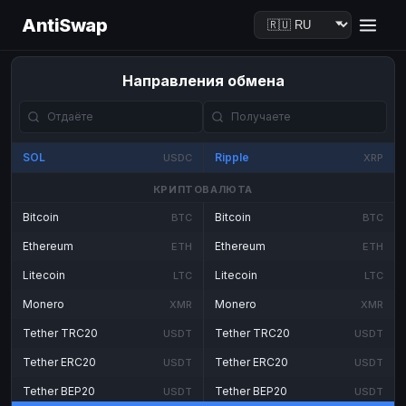
AntiSwap
Направления обмена
SOL
Ripple
USDC
XRP
КРИПТОВАЛЮТА
Bitcoin
Bitcoin
BTC
BTC
Ethereum
Ethereum
ETH
ETH
Litecoin
Litecoin
LTC
LTC
Monero
Monero
XMR
XMR
Tether TRC20
Tether TRC20
USDT
USDT
Tether ERC20
Tether ERC20
USDT
USDT
Tether BEP20
Tether BEP20
USDT
USDT