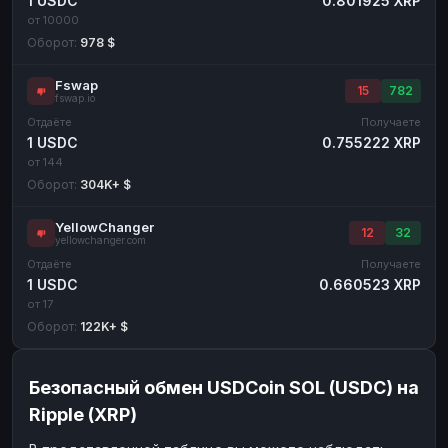
1 USDC
0.801925 XRP
от 10000
Оборот:
978 $
Fswap
15
782
fswap.io
Отдаёте
Получаете
1 USDC
0.755222 XRP
от 144
Оборот:
304K+ $
YellowChanger
12
32
yellowchanger.com
Отдаёте
Получаете
1 USDC
0.660523 XRP
от 17
Оборот:
122K+ $
Безопасный обмен USDCoin SOL (USDC) на
Ripple (XRP)