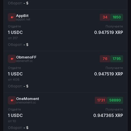
Оборот:
- $
AppBit
34
1850
appbit.net
Отдаёте
Получаете
1 USDC
0.947519 XRP
от 317
Оборот:
- $
ObmenoFF
76
1795
obmenoff.cc
Отдаёте
Получаете
1 USDC
0.947519 XRP
от 408
Оборот:
- $
OneMoment
1731
58880
onemoment.cc
Отдаёте
Получаете
1 USDC
0.947365 XRP
от 10
Оборот:
- $