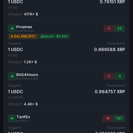
1 USDC
0.76151 XRP
от 50
Оборот:
417K+ $
Priamex
0
20
priamex.com
★ Без AML/KYC
Депозит: $3,000
Отдаёте
Получаете
1 USDC
0.966588 XRP
от 80
Оборот:
1.2K+ $
Bit24Hours
0
4
bit24hours.com
Отдаёте
Получаете
1 USDC
0.964757 XRP
от 12676
Оборот:
4.4K+ $
TarifEx
16
787
tarifex.io
Отдаёте
Получаете