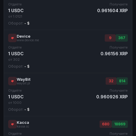
Отдаёте
Получаете
1 USDC
0.961604 XRP
от 1.0121
Оборот:
- $
Device
9
367
www.device.me
Отдаёте
Получаете
1 USDC
0.96156 XRP
от 302
Оборот:
- $
WayBit
32
814
waybit.pl
Отдаёте
Получаете
1 USDC
0.960926 XRP
от 1000
Оборот:
- $
Касса
680
18869
kassa.cc
Отдаёте
Получаете