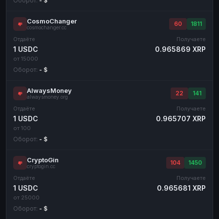
Оборот:
- $
CosmoChanger
60
1811
cosmochanger.cc
Отдаёте
Получаете
1 USDC
0.965869 XRP
от 15000
Оборот:
- $
AlwaysMoney
22
141
alwaysmoney.org
Отдаёте
Получаете
1 USDC
0.965707 XRP
от 100
Оборот:
- $
CryptoGin
104
1450
cryptogin.cc
Отдаёте
Получаете
1 USDC
0.965681 XRP
от 25000
Оборот:
- $