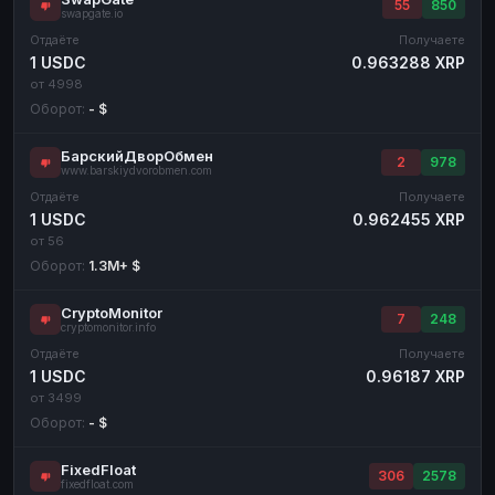
55
850
swapgate.io
Отдаёте
Получаете
1 USDC
0.963288 XRP
от 4998
Оборот:
- $
БарскийДворОбмен
2
978
www.barskiydvorobmen.com
Отдаёте
Получаете
1 USDC
0.962455 XRP
от 56
Оборот:
1.3M+ $
CryptoMonitor
7
248
cryptomonitor.info
Отдаёте
Получаете
1 USDC
0.96187 XRP
от 3499
Оборот:
- $
FixedFloat
306
2578
fixedfloat.com