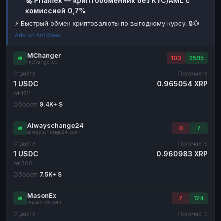
🚀 Priamex — криптообменник без KYC/AML с
комиссией 0,7%
Наличные
Наличные
RUB
RUB
⚡ Быстрый обмен криптовалюты по выгодному курсу. 🔒💱
Наличные
Наличные
USD
USD
Ads on AntiSwap
Наличные
Наличные
KZT
KZT
MChanger
103
2595
mchanger.cc
Отдаёте
Получаете
1 USDC
0.965054 XRP
от 1211
Оборот:
9.4K+ $
Alwayschange24
0
7
alwayschange24.com
Отдаёте
Получаете
1 USDC
0.960983 XRP
от 500
Оборот:
7.5K+ $
MasonEx
7
124
mason-ex.com
Отдаёте
Получаете