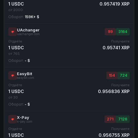
1 USDC
0.957419 XRP
от 2000
Оборот:
159K+ $
UAchanger
99
3164
uachanger.com
Отдаёте
Получаете
1 USDC
0.95741 XRP
от 765
Оборот:
- $
EasyBit
154
724
easybit.com
Отдаёте
Получаете
1 USDC
0.956836 XRP
от 30
Оборот:
- $
X-Pay
271
7126
x-pay.com
Отдаёте
Получаете
1 USDC
0.956755 XRP