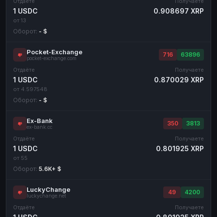
Отдаёте
Получаете
1 USDC
0.908697 XRP
от 13
Оборот:
- $
Pocket-Exchange
716
63896
pocket-exchange.com
Отдаёте
Получаете
1 USDC
0.870029 XRP
от 4.597548
Оборот:
- $
Ex-Bank
350
3813
ex-bank.cc
Отдаёте
Получаете
1 USDC
0.801925 XRP
от 55
Оборот:
5.6K+ $
LuckyChange
49
4200
luckychange.net
Отдаёте
Получаете