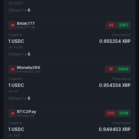
от 2000
Оборот:
- $
Bitok777
48
2167
bitok777.net
Отдаёте
Получаете
1 USDC
0.955254 XRP
от 3036
Оборот:
- $
Moneta365
19
5003
moneta365.com
Отдаёте
Получаете
1 USDC
0.954334 XRP
от 44
Оборот:
- $
BTC2Pay
309
5319
btc2pay.org
Отдаёте
Получаете
1 USDC
0.949453 XRP
от 258