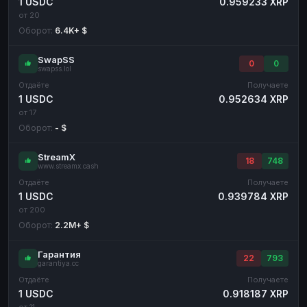
1 USDC
0.959233 XRP
от 20
Оборот:
6.4K+ $
SwapSS
0
0
swapss.lol
Отдаёте
Получаете
1 USDC
0.952634 XRP
от 17
Оборот:
- $
StreamX
18
748
www.streamx.cash
Отдаёте
Получаете
1 USDC
0.939784 XRP
от 200
Оборот:
2.2M+ $
Гарантия
22
793
garantiya.cc
Отдаёте
Получаете
1 USDC
0.918187 XRP
от 11