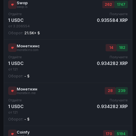
Swop
262
1747
swop.is
Отдаёте
Получаете
1 USDC
0.935584 XRP
от 3.206554
Оборот:
21.5K+ $
Монеткинс
14
182
monetkins.com
Отдаёте
Получаете
1 USDC
0.934282 XRP
от 121
Оборот:
- $
Монеткин
28
239
monetkin.me
Отдаёте
Получаете
1 USDC
0.934282 XRP
от 121
Оборот:
- $
Coinfy
170
5194