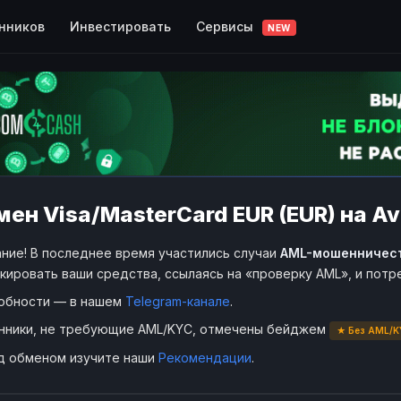
Сервисы
нников
Инвестировать
NEW
ен Visa/MasterCard EUR (EUR) на A
ние! В последнее время участились случаи
AML-мошенничес
кировать ваши средства, ссылаясь на «проверку AML», и пот
обности — в нашем
Telegram-канале
.
нники, не требующие AML/KYC, отмечены бейджем
★ Без AML/K
д обменом изучите наши
Рекомендации
.