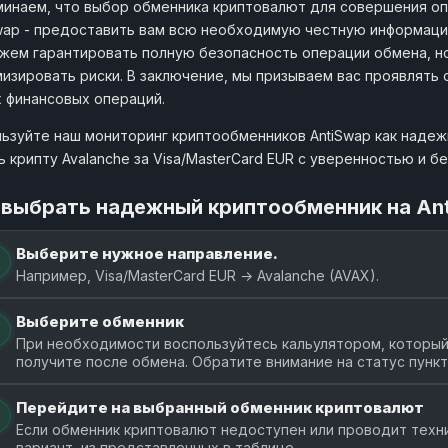
инаем, что выбор обменника криптовалют для совершения оп
wap - предоставить вам всю необходимую честную информаци
жем гарантировать полную безопасность операции обмена, н
изировать риски. В заключение, мы призываем вас проявлять
 финансовых операций.
ьзуйте наш мониторинг криптообменников AntiSwap как наде
ь крипту Avalanche за Visa/MasterCard EUR с уверенностью и б
 выбрать надежный криптообменник на An
Выберите нужное направление.
Например, Visa/MasterCard EUR → Avalanche (AVAX).
Выберите обменник
При необходимости воспользуйтесь кальулятором, который 
получите после обмена. Обратите внимание на статус пунк
Перейдите на выбранный обменник криптовалют
Если обменник криптовалют недоступен или проводит техн
вариант, из представленных в таблице.