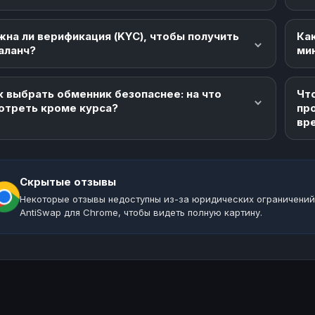
жна ли верификация (KYC), чтобы получить
Как
аланч?
ми
к выбрать обменник безопаснее: на что
Что
отреть кроме курса?
пр
вр
Скрытые отзывы
Некоторые отзывы недоступны из-за юридических ограничений
AntiSwap для Chrome, чтобы видеть полную картину.