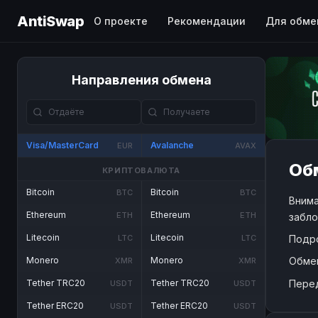
AntiSwap
О проекте
Рекомендации
Для обме
Направления обмена
Visa/MasterCard
Avalanche
EUR
AVAX
Обм
КРИПТОВАЛЮТА
Bitcoin
Bitcoin
BTC
BTC
Внима
Ethereum
Ethereum
ETH
ETH
забло
Litecoin
Litecoin
Подр
LTC
LTC
Обме
Monero
Monero
XMR
XMR
Пере
Tether TRC20
Tether TRC20
USDT
USDT
Tether ERC20
Tether ERC20
USDT
USDT