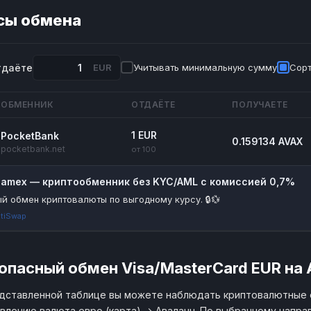
сы обмена
тдаёте
EUR
Учитывать минимальную сумму
Сорт
ОБМЕННИК
ОТДАЁТЕ
ПОЛУЧАЕТЕ
1 EUR
PocketBank
0.159134 AVAX
pocketbank.net
от 100
riamex — криптообменник без KYC/AML с комиссией 0,7%
й обмен криптовалюты по выгодному курсу. 🔒💱
tiSwap
опасный обмен Visa/MasterCard EUR на 
дставленной таблице вы можете наблюдать криптовалютные 
влению валюта евро (карта) → Аваланч. По выбранному направ