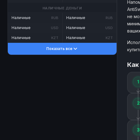
Напом
НАЛИЧНЫЕ ДЕНЬГИ
AntiS
не мо
Наличные
Наличные
RUB
RUB
миним
Наличные
Наличные
USD
USD
ваших
Наличные
Наличные
KZT
KZT
Испол
Показать все
купит
Как
1
2
3