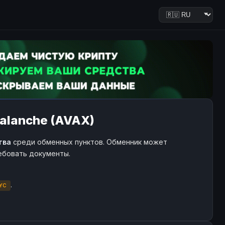
valanche (AVAX)
тва
среди обменных пунктов. Обменник может
ребовать документы.
.
YC