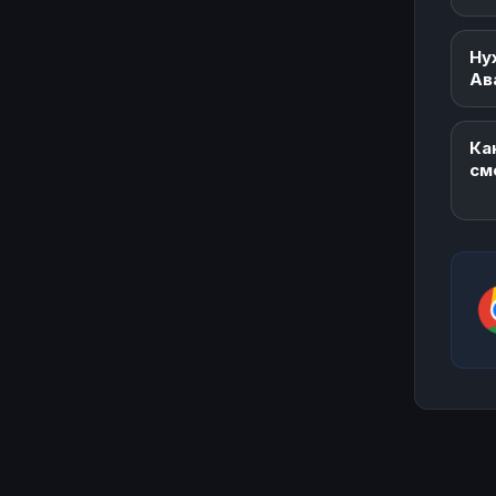
Ну
Ав
Ка
см