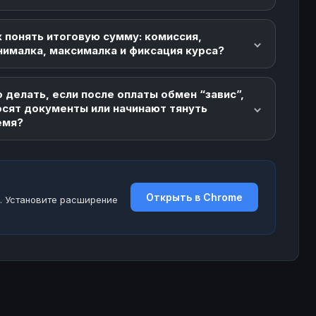
 понять итоговую сумму: комиссия,
нималка, максималка и фиксация курса?
 делать, если после оплаты обмен “завис”,
осят документы или начинают тянуть
емя?
Открыть в Chrome
. Установите расширение