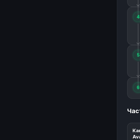
4
5
6
Час
Ка
Av