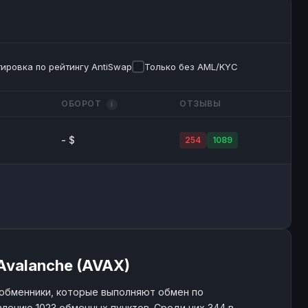
ировка по рейтингу AntiSwap
Только без AML/KYC
ОБОРОТ
ОТЗЫВЫ
i
- $
254
1089
Avalanche (AVAX)
обменники, которые выполняют обмен по
лению 1023 обменных пунктов. Среди них 344 в