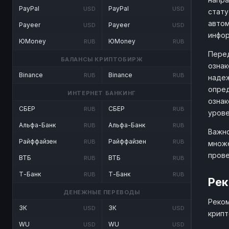
PayPal
PayPal
USD
USD
стату
автом
Payeer
Payeer
USD
USD
инфо
ЮMoney
ЮMoney
RUB
RUB
Перед
БАЛАНСЫ КРИПТОБИРЖ
ознак
Binance
Binance
RUB
RUB
надеж
опред
ИНТЕРНЕТ БАНКИНГ
ознак
СБЕР
СБЕР
RUB
RUB
урове
Альфа-Банк
Альфа-Банк
RUB
RUB
Важно
Райффайзен
Райффайзен
RUB
RUB
множе
прове
ВТБ
ВТБ
RUB
RUB
Т-Банк
Т-Банк
RUB
RUB
Рек
ДЕНЕЖНЫЕ ПЕРЕВОДЫ
Реком
ЗК
ЗК
USD
USD
крипт
WU
WU
USD
USD