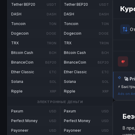
Tether BEP20
Tether BEP20
USDT
USDT
Кур
DASH
DASH
DASH
DASH
Toncoin
Toncoin
TON
TON
О
Dogecoin
Dogecoin
DOGE
DOGE
TRX
TRX
TRON
TRON
Bitcoin Cash
Bitcoin Cash
BCH
BCH
BinanceCoin
BinanceCoin
BEP20
BEP20
Ether Classic
Ether Classic
ETC
ETC
🚀 P
Solana
Solana
SOL
SOL
⚡ Быстры
Ripple
Ripple
XRP
XRP
Ads on An
ЭЛЕКТРОННЫЕ ДЕНЬГИ
Paxum
Paxum
USD
USD
Без
Perfect Money
Perfect Money
USD
USD
В пре
Payoneer
Payoneer
USD
USD
напра