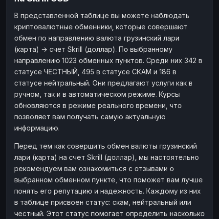
Наличные
Наличные
RUB
RUB
В представленной таблице вы можете наблюдать
криптовалютные обменники, которые совершают
Наличные
Наличные
USD
USD
обмен по направлению валюта грузинский лари
Наличные
Наличные
KZT
KZT
(карта) → счет Skrill (доллар). По выбранному
направлению 1023 обменных пунктов. Среди них 342 в
статусе ЧЕСТНЫЙ, 495 в статусе СКАМ и 186 в
статусе нейтральный. Они предлагают услуги как в
ручном, так и в автоматическом режиме. Курсы
обновляются в режиме реального времени, что
позволяет вам получать самую актуальную
информацию.
Перед тем как совершить обмен валюты грузинский
лари (карта) на счет Skrill (доллар), мы настоятельно
рекомендуем вам ознакомиться с отзывами о
выбранном обменном пункте, что поможет вам лучше
понять его репутацию и надежность. Каждому из них
в таблице присвоен статус: скам, нейтральный или
честный. Этот статус помогает определить насколько