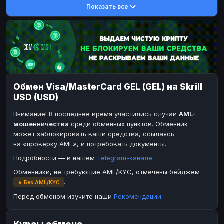
Показать все
DASH
DASH
DASH
DASH
Toncoin
Toncoin
TON
TON
Dogecoin
Dogecoin
DOGE
DOGE
TRX
TRX
TRON
TRON
Bitcoin Cash
Bitcoin Cash
BCH
BCH
Обмен Visa/MasterCard GEL (GEL) на Skrill
BinanceCoin
BinanceCoin
BEP20
BEP20
USD (USD)
Ether Classic
Ether Classic
ETC
ETC
Внимание! В последнее время участились случаи
AML-
Solana
Solana
SOL
SOL
мошенничества
среди обменных пунктов. Обменник
может заблокировать ваши средства, ссылаясь
Ripple
Ripple
XRP
XRP
на «проверку AML», и потребовать документы.
ЭЛЕКТРОННЫЕ ДЕНЬГИ
Подробности — в нашем
Telegram-канале
.
Paxum
Paxum
USD
USD
Обменники, не требующие AML/KYC, отмечены бейджем
.
★ Без AML/KYC
Perfect Money
Perfect Money
USD
USD
Перед обменом изучите наши
Рекомендации
.
Payoneer
Payoneer
USD
USD
PayPal
PayPal
USD
USD