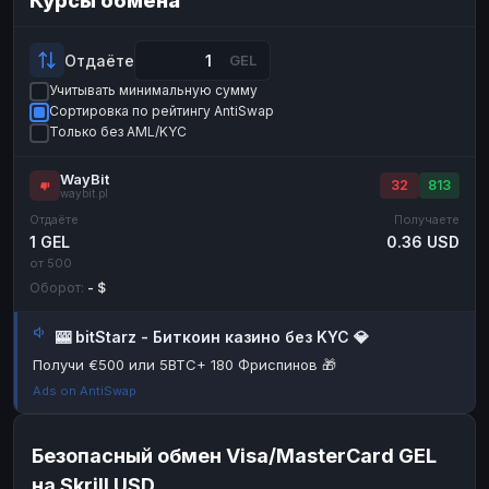
Курсы обмена
Payeer
Payeer
USD
USD
ЮMoney
ЮMoney
RUB
RUB
Отдаёте
GEL
Учитывать минимальную сумму
БАЛАНСЫ КРИПТОБИРЖ
Сортировка по рейтингу AntiSwap
Binance
Binance
RUB
RUB
Только без AML/KYC
ИНТЕРНЕТ БАНКИНГ
WayBit
32
813
waybit.pl
СБЕР
СБЕР
RUB
RUB
Отдаёте
Получаете
Альфа-Банк
Альфа-Банк
RUB
RUB
1 GEL
0.36 USD
от 500
Райффайзен
Райффайзен
RUB
RUB
Оборот:
- $
ВТБ
ВТБ
RUB
RUB
🎰 bitStarz - Биткоин казино без KYC 💎
Т-Банк
Т-Банк
RUB
RUB
Получи €500 или 5BTC+ 180 Фриспинов 🎁
ДЕНЕЖНЫЕ ПЕРЕВОДЫ
Ads on AntiSwap
ЗК
ЗК
USD
USD
WU
WU
USD
USD
Безопасный обмен Visa/MasterCard GEL
на Skrill USD
НАЛИЧНЫЕ ДЕНЬГИ