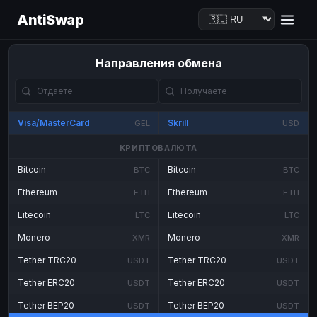
AntiSwap
Направления обмена
Visa/MasterCard
Skrill
GEL
USD
КРИПТОВАЛЮТА
Bitcoin
Bitcoin
BTC
BTC
Ethereum
Ethereum
ETH
ETH
Litecoin
Litecoin
LTC
LTC
Monero
Monero
XMR
XMR
Tether TRC20
Tether TRC20
USDT
USDT
Tether ERC20
Tether ERC20
USDT
USDT
Tether BEP20
Tether BEP20
USDT
USDT