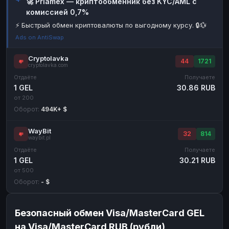
🚀 Priamex — криптообменник без KYC/AML с
комиссией 0,7%
Наличные
Наличные
RUB
RUB
⚡ Быстрый обмен криптовалюты по выгодному курсу. 🔒💱
Наличные
Наличные
USD
USD
Ads on AntiSwap
Наличные
Наличные
KZT
KZT
Cryptolavka
44
1721
cryptolavka.com
Отдаёте
Получаете
1 GEL
30.86 RUB
от 200
Оборот:
494K+ $
WayBit
32
814
waybit.pl
Отдаёте
Получаете
1 GEL
30.21 RUB
от 500
Оборот:
- $
Безопасный обмен Visa/MasterCard GEL
на Visa/MasterCard RUB (рубли)