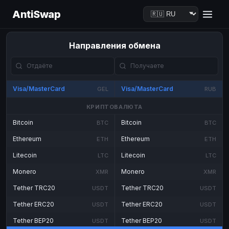
AntiSwap
Направления обмена
Visa/MasterCard
Visa/MasterCard
GEL
RUB
КРИПТОВАЛЮТА
Bitcoin
Bitcoin
BTC
BTC
Ethereum
Ethereum
ETH
ETH
Litecoin
Litecoin
LTC
LTC
Monero
Monero
XMR
XMR
Tether TRC20
Tether TRC20
USDT
USDT
Tether ERC20
Tether ERC20
USDT
USDT
Tether BEP20
Tether BEP20
USDT
USDT