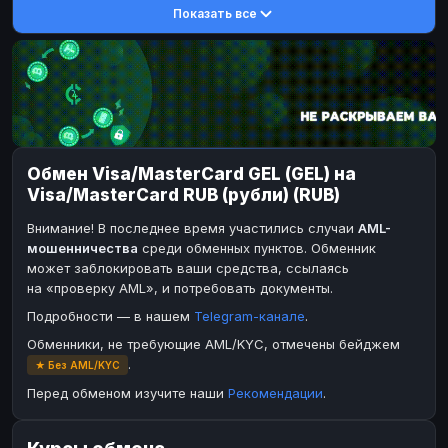
Показать все
DASH
DASH
DASH
DASH
Toncoin
Toncoin
TON
TON
Dogecoin
Dogecoin
DOGE
DOGE
TRX
TRX
TRON
TRON
Bitcoin Cash
Bitcoin Cash
BCH
BCH
Обмен Visa/MasterCard GEL (GEL) на
BinanceCoin
BinanceCoin
BEP20
BEP20
Visa/MasterCard RUB (рубли) (RUB)
Ether Classic
Ether Classic
ETC
ETC
Внимание! В последнее время участились случаи
AML-
Solana
Solana
SOL
SOL
мошенничества
среди обменных пунктов. Обменник
может заблокировать ваши средства, ссылаясь
Ripple
Ripple
XRP
XRP
на «проверку AML», и потребовать документы.
ЭЛЕКТРОННЫЕ ДЕНЬГИ
Подробности — в нашем
Telegram-канале
.
Paxum
Paxum
USD
USD
Обменники, не требующие AML/KYC, отмечены бейджем
.
★ Без AML/KYC
Perfect Money
Perfect Money
USD
USD
Перед обменом изучите наши
Рекомендации
.
Payoneer
Payoneer
USD
USD
PayPal
PayPal
USD
USD