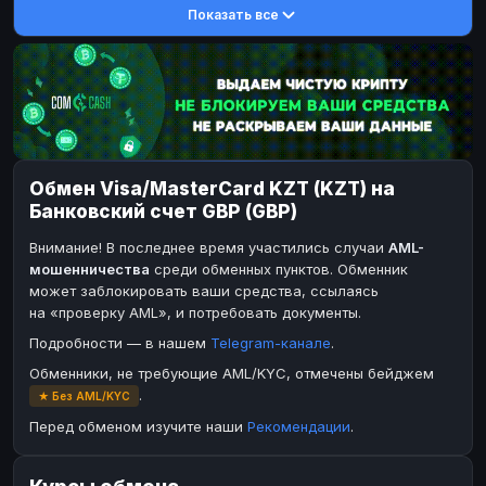
Показать все
DASH
DASH
DASH
DASH
Toncoin
Toncoin
TON
TON
Dogecoin
Dogecoin
DOGE
DOGE
TRX
TRX
TRON
TRON
Bitcoin Cash
Bitcoin Cash
BCH
BCH
Обмен Visa/MasterCard KZT (KZT) на
BinanceCoin
BinanceCoin
BEP20
BEP20
Банковский счет GBP (GBP)
Ether Classic
Ether Classic
ETC
ETC
Внимание! В последнее время участились случаи
AML-
Solana
Solana
SOL
SOL
мошенничества
среди обменных пунктов. Обменник
может заблокировать ваши средства, ссылаясь
Ripple
Ripple
XRP
XRP
на «проверку AML», и потребовать документы.
ЭЛЕКТРОННЫЕ ДЕНЬГИ
Подробности — в нашем
Telegram-канале
.
Paxum
Paxum
USD
USD
Обменники, не требующие AML/KYC, отмечены бейджем
.
★ Без AML/KYC
Perfect Money
Perfect Money
USD
USD
Перед обменом изучите наши
Рекомендации
.
Payoneer
Payoneer
USD
USD
PayPal
PayPal
USD
USD