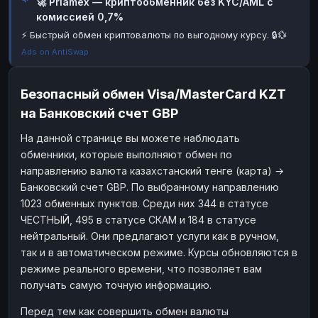
🚀 Priamex — криптообменник без KYC/AML с
комиссией 0,7%
Наличные
Наличные
RUB
RUB
⚡ Быстрый обмен криптовалюты по выгодному курсу. 🔒💱
Наличные
Наличные
USD
USD
Ads on AntiSwap
Наличные
Наличные
KZT
KZT
Безопасный обмен Visa/MasterCard KZT
на Банковский счет GBP
На данной странице вы можете наблюдать
обменники, которые выполняют обмен по
направлению валюта казахстанский тенге (карта) →
Банковский счет GBP. По выбранному направлению
1023 обменных пунктов. Среди них 344 в статусе
ЧЕСТНЫЙ, 495 в статусе СКАМ и 184 в статусе
нейтральный. Они предлагают услуги как в ручном,
так и в автоматическом режиме. Курсы обновляются в
режиме реального времени, что позволяет вам
получать самую точную информацию.
Перед тем как совершить обмен валюты