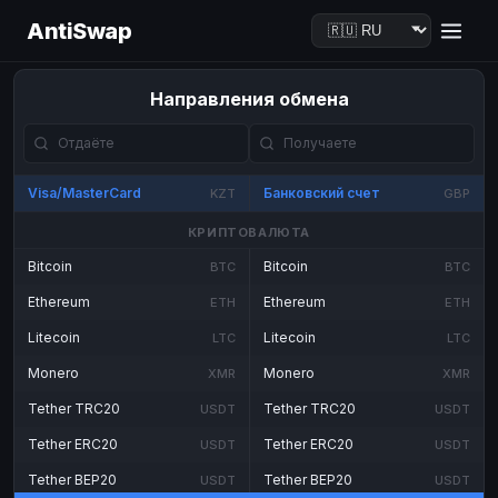
AntiSwap
Направления обмена
Visa/MasterCard
Банковский счет
KZT
GBP
КРИПТОВАЛЮТА
Bitcoin
Bitcoin
BTC
BTC
Ethereum
Ethereum
ETH
ETH
Litecoin
Litecoin
LTC
LTC
Monero
Monero
XMR
XMR
Tether TRC20
Tether TRC20
USDT
USDT
Tether ERC20
Tether ERC20
USDT
USDT
Tether BEP20
Tether BEP20
USDT
USDT