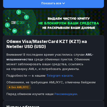
Показать все
DASH
DASH
DASH
DASH
Toncoin
Toncoin
TON
TON
Dogecoin
Dogecoin
DOGE
DOGE
TRX
TRX
TRON
TRON
Bitcoin Cash
Bitcoin Cash
BCH
BCH
Обмен Visa/MasterCard KZT (KZT) на
BinanceCoin
BinanceCoin
BEP20
BEP20
Neteller USD (USD)
Ether Classic
Ether Classic
ETC
ETC
Внимание! В последнее время участились случаи
AML-
Solana
Solana
SOL
SOL
мошенничества
среди обменных пунктов. Обменник
может заблокировать ваши средства, ссылаясь
Ripple
Ripple
XRP
XRP
на «проверку AML», и потребовать документы.
ЭЛЕКТРОННЫЕ ДЕНЬГИ
Подробности — в нашем
Telegram-канале
.
Paxum
Paxum
USD
USD
Обменники, не требующие AML/KYC, отмечены бейджем
.
★ Без AML/KYC
Perfect Money
Perfect Money
USD
USD
Перед обменом изучите наши
Рекомендации
.
Payoneer
Payoneer
USD
USD
PayPal
PayPal
USD
USD