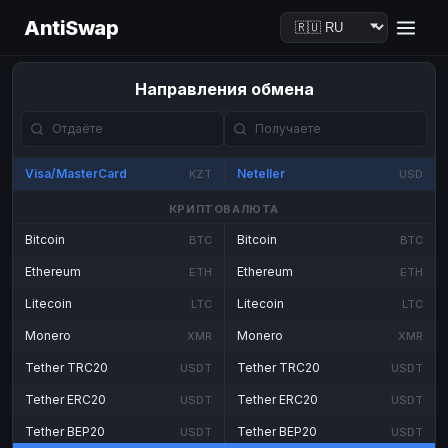
AntiSwap
Направления обмена
Visa/MasterCard
Neteller
KZT
USD
КРИПТОВАЛЮТА
Bitcoin
Bitcoin
BTC
BTC
Ethereum
Ethereum
ETH
ETH
Litecoin
Litecoin
LTC
LTC
Monero
Monero
XMR
XMR
Tether TRC20
Tether TRC20
USDT
USDT
Tether ERC20
Tether ERC20
USDT
USDT
Tether BEP20
Tether BEP20
USDT
USDT