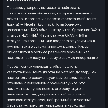
Наличные
Наличные
RUB
RUB
По вашему запросу вы можете наблюдать
криптовалютные обменники, которые совершают
Наличные
Наличные
USD
USD
обмен по направлению валюта казахстанский тенге
Наличные
Наличные
KZT
KZT
(карта) → Neteller (доллар). По выбранному
направлению 1023 обменных пунктов. Среди них 342 в
статусе ЧЕСТНЫЙ, 495 в статусе СКАМ и 186 в
статусе нейтральный. Они предлагают услуги как в
ручном, так и в автоматическом режиме. Курсы
обновляются в режиме реального времени, что
позволяет вам получать самую свежую информацию.
Перед тем как совершить обмен валюты
казахстанский тенге (карта) на Neteller (доллар), мы
настоятельно рекомендуем вам ознакомиться с
отзывами о выбранном обменном пункте, что
поможет вам лучше понять его репутацию и
надежность. Каждому из них в таблице выше
присвоен статус: скам, нейтральный или честный.
Этот статус помогает определить насколько