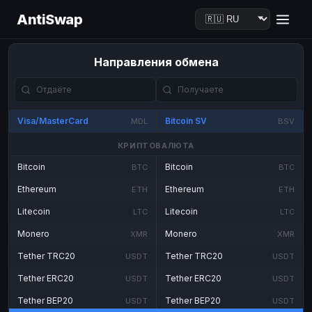
AntiSwap
Направления обмена
Visa/MasterCard
Bitcoin SV
MDL
BSV
КРИПТОВАЛЮТА
Bitcoin
Bitcoin
BTC
BTC
Ethereum
Ethereum
ETH
ETH
Litecoin
Litecoin
LTC
LTC
Monero
Monero
XMR
XMR
Tether TRC20
Tether TRC20
USDT
USDT
Tether ERC20
Tether ERC20
USDT
USDT
Tether BEP20
Tether BEP20
USDT
USDT