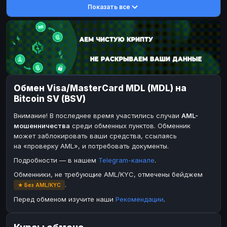
Показать все
DASH
DASH
DASH
DASH
Toncoin
Toncoin
TON
TON
Dogecoin
Dogecoin
DOGE
DOGE
TRX
TRX
TRON
TRON
Bitcoin Cash
Bitcoin Cash
BCH
BCH
Обмен Visa/MasterCard MDL (MDL) на
BinanceCoin
BinanceCoin
BEP20
BEP20
Bitcoin SV (BSV)
Ether Classic
Ether Classic
ETC
ETC
Внимание! В последнее время участились случаи
AML-
Solana
Solana
SOL
SOL
мошенничества
среди обменных пунктов. Обменник
может заблокировать ваши средства, ссылаясь
Ripple
Ripple
XRP
XRP
на «проверку AML», и потребовать документы.
ЭЛЕКТРОННЫЕ ДЕНЬГИ
Подробности — в нашем
Telegram-канале
.
Paxum
Paxum
USD
USD
Обменники, не требующие AML/KYC, отмечены бейджем
.
★ Без AML/KYC
Perfect Money
Perfect Money
USD
USD
Перед обменом изучите наши
Рекомендации
.
Payoneer
Payoneer
USD
USD
PayPal
PayPal
USD
USD