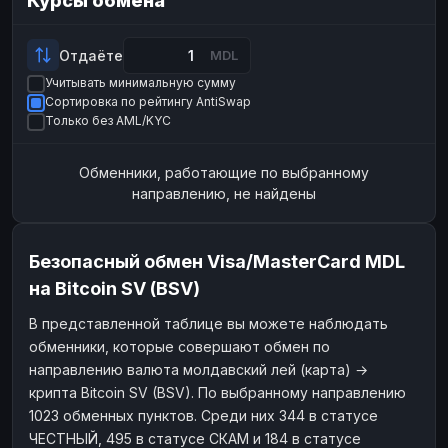
Курсы обмена
Payeer
Payeer
USD
USD
ЮMoney
ЮMoney
RUB
RUB
Отдаёте
MDL
Учитывать минимальную сумму
БАЛАНСЫ КРИПТОБИРЖ
Сортировка по рейтингу AntiSwap
Binance
Binance
RUB
RUB
Только без AML/KYC
ИНТЕРНЕТ БАНКИНГ
Обменники, работающие по выбранному
СБЕР
СБЕР
RUB
RUB
направлению, не найдены
Альфа-Банк
Альфа-Банк
RUB
RUB
Райффайзен
Райффайзен
RUB
RUB
Безопасный обмен Visa/MasterCard MDL
ВТБ
ВТБ
RUB
RUB
на Bitcoin SV (BSV)
Т-Банк
Т-Банк
RUB
RUB
В представленной таблице вы можете наблюдать
обменники, которые совершают обмен по
ДЕНЕЖНЫЕ ПЕРЕВОДЫ
направлению валюта молдавский лей (карта) →
ЗК
ЗК
USD
USD
крипта Bitcoin SV (BSV). По выбранному направлению
WU
WU
USD
USD
1023 обменных пунктов. Среди них 344 в статусе
ЧЕСТНЫЙ, 495 в статусе СКАМ и 184 в статусе
НАЛИЧНЫЕ ДЕНЬГИ