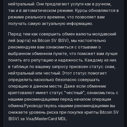
нейтральный. Они предлагают услуги как в ручном,
Наличные
Наличные
RUB
RUB
так и в автоматическом режиме. Курсы обновляются в
Наличные
Наличные
режиме реального времени, что позволяет вам
USD
USD
получать самую актуальную информацию.
Наличные
Наличные
KZT
KZT
Перед тем как совершить обмен валюты молдавский
лей (карта) на Bitcoin SV (BSV), мы настоятельно
рекомендуем вам ознакомиться с отзывами о
выбранном обменном пункте, что поможет вам лучше
понять его репутацию и надежность. Каждому из них
в таблице по вашему запросу присвоен статус: скам,
нейтральный или честный. Этот статус помогает
определить насколько безопасно совершать
операцию в данном месте. Даже если обменник
криптовалют имеет статус "честный", ознакомьтесь с
нашими рекомендациями перед началом операции
обмена.Руководствуясь нашими рекомендациями вы
снижаете уровень риска при покупке крипты Bitcoin SV
(BSV) за Visa/MasterCard MDL.