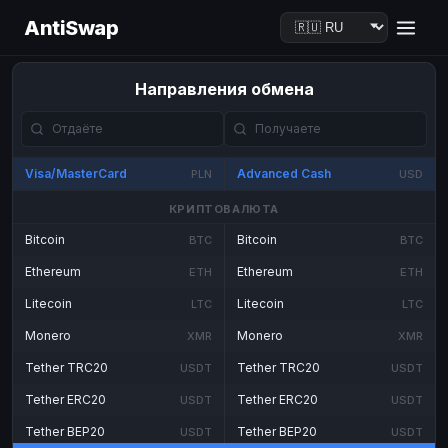
AntiSwap
Направления обмена
Visa/MasterCard
Advanced Cash
PLN
USD
КРИПТОВАЛЮТА
Bitcoin
Bitcoin
BTC
BTC
Ethereum
Ethereum
ETH
ETH
Litecoin
Litecoin
LTC
LTC
Monero
Monero
XMR
XMR
Tether TRC20
Tether TRC20
USDT
USDT
Tether ERC20
Tether ERC20
USDT
USDT
Tether BEP20
Tether BEP20
USDT
USDT