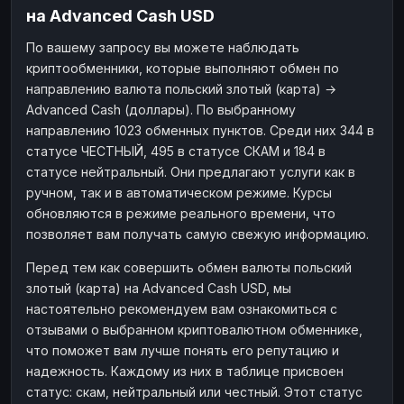
на Advanced Cash USD
Наличные
Наличные
RUB
RUB
По вашему запросу вы можете наблюдать
Наличные
Наличные
USD
USD
криптообменники, которые выполняют обмен по
Наличные
Наличные
KZT
KZT
направлению валюта польский злотый (карта) →
Advanced Cash (доллары). По выбранному
направлению 1023 обменных пунктов. Среди них 344 в
статусе ЧЕСТНЫЙ, 495 в статусе СКАМ и 184 в
статусе нейтральный. Они предлагают услуги как в
ручном, так и в автоматическом режиме. Курсы
обновляются в режиме реального времени, что
позволяет вам получать самую свежую информацию.
Перед тем как совершить обмен валюты польский
злотый (карта) на Advanced Cash USD, мы
настоятельно рекомендуем вам ознакомиться с
отзывами о выбранном криптовалютном обменнике,
что поможет вам лучше понять его репутацию и
надежность. Каждому из них в таблице присвоен
статус: скам, нейтральный или честный. Этот статус