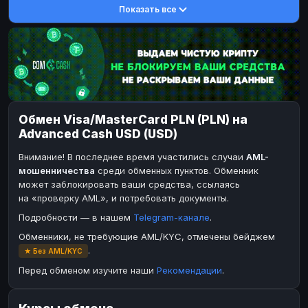
Показать все
DASH
DASH
DASH
DASH
Toncoin
Toncoin
TON
TON
Dogecoin
Dogecoin
DOGE
DOGE
TRX
TRX
TRON
TRON
Bitcoin Cash
Bitcoin Cash
BCH
BCH
Обмен Visa/MasterCard PLN (PLN) на
BinanceCoin
BinanceCoin
BEP20
BEP20
Advanced Cash USD (USD)
Ether Classic
Ether Classic
ETC
ETC
Внимание! В последнее время участились случаи
AML-
Solana
Solana
SOL
SOL
мошенничества
среди обменных пунктов. Обменник
может заблокировать ваши средства, ссылаясь
Ripple
Ripple
XRP
XRP
на «проверку AML», и потребовать документы.
ЭЛЕКТРОННЫЕ ДЕНЬГИ
Подробности — в нашем
Telegram-канале
.
Paxum
Paxum
USD
USD
Обменники, не требующие AML/KYC, отмечены бейджем
.
★ Без AML/KYC
Perfect Money
Perfect Money
USD
USD
Перед обменом изучите наши
Рекомендации
.
Payoneer
Payoneer
USD
USD
PayPal
PayPal
USD
USD