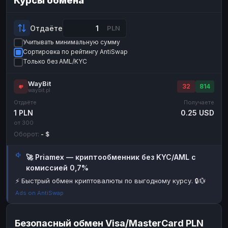
Курсы обмена
Payeer
Payeer
USD
USD
ЮMoney
ЮMoney
RUB
RUB
Отдаёте
PLN
Учитывать минимальную сумму
БАЛАНСЫ КРИПТОБИРЖ
Сортировка по рейтингу AntiSwap
Binance
Binance
RUB
RUB
Только без AML/KYC
ИНТЕРНЕТ БАНКИНГ
WayBit
32
814
waybit.pl
СБЕР
СБЕР
RUB
RUB
Отдаёте
Получаете
Альфа-Банк
Альфа-Банк
RUB
RUB
1 PLN
0.25 USD
от 300
Райффайзен
Райффайзен
RUB
RUB
Оборот:
- $
ВТБ
ВТБ
RUB
RUB
🚀 Priamex — криптообменник без KYC/AML с
Т-Банк
Т-Банк
RUB
RUB
комиссией 0,7%
ДЕНЕЖНЫЕ ПЕРЕВОДЫ
⚡ Быстрый обмен криптовалюты по выгодному курсу. 🔒💱
ЗК
ЗК
USD
USD
Ads on AntiSwap
WU
WU
USD
USD
Безопасный обмен Visa/MasterCard PLN
НАЛИЧНЫЕ ДЕНЬГИ