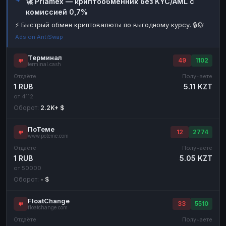
🚀 Priamex — криптообменник без KYC/AML с
комиссией 0,7%
Наличные
Наличные
RUB
RUB
⚡ Быстрый обмен криптовалюты по выгодному курсу. 🔒💱
Наличные
Наличные
USD
USD
Ads on AntiSwap
Наличные
Наличные
KZT
KZT
Терминал
49
1102
terminal.cash
Отдаёте
Получаете
1 RUB
5.11 KZT
от 4112
Оборот:
2.2K+ $
ПоТеме
12
2774
www.poteme.com
Отдаёте
Получаете
1 RUB
5.05 KZT
от 50000
Оборот:
- $
FloatChange
33
5510
floatchange.com
Отдаёте
Получаете