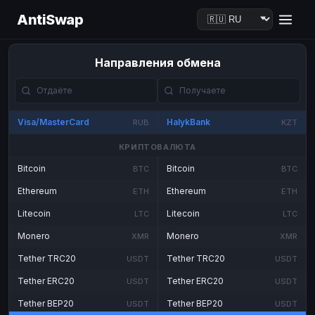
AntiSwap
Направления обмена
Visa/MasterCard
HalykBank
RUB
KZT
КРИПТОВАЛЮТА
Bitcoin
Bitcoin
BTC
BTC
Ethereum
Ethereum
ETH
ETH
Litecoin
Litecoin
LTC
LTC
Monero
Monero
XMR
XMR
Tether TRC20
Tether TRC20
USDT
USDT
Tether ERC20
Tether ERC20
USDT
USDT
Tether BEP20
Tether BEP20
USDT
USDT