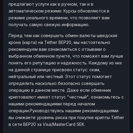
предлагают услуги как в ручном, так и в
Наличные
Наличные
RUB
RUB
автоматическом режиме. Курсы обновляются в
Наличные
Наличные
режиме реального времени, что позволяет вам
USD
USD
получать самую свежую информацию.
Наличные
Наличные
KZT
KZT
Перед тем как совершить обмен валюты шведская
крона (карта) на Tether BEP20, мы настоятельно
рекомендуем вам ознакомиться с отзывами о
выбранном обменном пункте, что поможет вам лучше
понять его репутацию и надежность. Каждому из них
на данной странице присвоен статус: скам,
нейтральный или честный. Этот статус помогает
определить насколько безопасно совершать
операцию в данном месте. Даже если обменник
криптовалют имеет статус "честный", ознакомьтесь с
нашими рекомендациями перед началом
операции.Руководствуясь нашими рекомендациями
вы снижаете уровень риска при покупке крипты Tether
в сети BEP20 за Visa/MasterCard SEK.