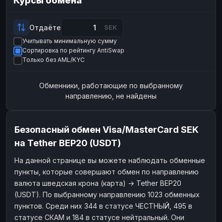
Курсы обмена
Payeer
Payeer
USD
USD
ЮMoney
ЮMoney
RUB
RUB
Отдаёте
SEK
Учитывать минимальную сумму
БАЛАНСЫ КРИПТОБИРЖ
Сортировка по рейтингу AntiSwap
Binance
Binance
RUB
RUB
Только без AML/KYC
ИНТЕРНЕТ БАНКИНГ
Обменники, работающие по выбранному
СБЕР
СБЕР
RUB
RUB
направлению, не найдены
Альфа-Банк
Альфа-Банк
RUB
RUB
Райффайзен
Райффайзен
RUB
RUB
Безопасный обмен Visa/MasterCard SEK
ВТБ
ВТБ
RUB
RUB
на Tether BEP20 (USDT)
Т-Банк
Т-Банк
RUB
RUB
На данной странице вы можете наблюдать обменные
пункты, которые совершают обмен по направлению
ДЕНЕЖНЫЕ ПЕРЕВОДЫ
валюта шведская крона (карта) → Tether BEP20
ЗК
ЗК
USD
USD
(USDT). По выбранному направлению 1023 обменных
WU
WU
USD
USD
пунктов. Среди них 344 в статусе ЧЕСТНЫЙ, 495 в
статусе СКАМ и 184 в статусе нейтральный. Они
НАЛИЧНЫЕ ДЕНЬГИ