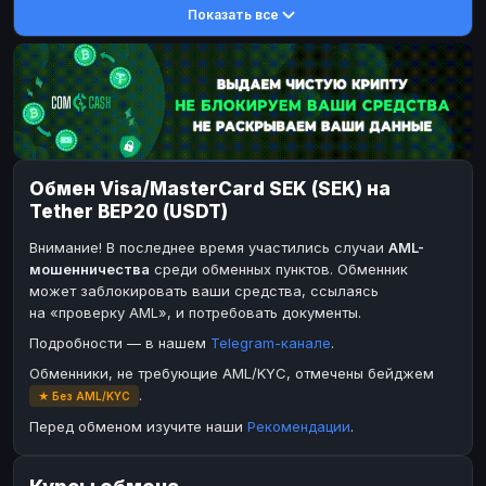
Показать все
DASH
Toncoin
DASH
TON
Toncoin
Dogecoin
TON
DOGE
Dogecoin
TRX
DOGE
TRON
TRX
Bitcoin Cash
TRON
BCH
Bitcoin Cash
BinanceCoin
BCH
BEP20
Обмен Visa/MasterCard SEK (SEK) на
BinanceCoin
Ether Classic
BEP20
ETC
Tether BEP20 (USDT)
Ether Classic
Solana
ETC
SOL
Внимание! В последнее время участились случаи
AML-
Solana
Ripple
SOL
XRP
мошенничества
среди обменных пунктов. Обменник
может заблокировать ваши средства, ссылаясь
Ripple
XRP
на «проверку AML», и потребовать документы.
ЭЛЕКТРОННЫЕ ДЕНЬГИ
Подробности — в нашем
Telegram-канале
.
Paxum
Paxum
USD
USD
Обменники, не требующие AML/KYC, отмечены бейджем
.
★ Без AML/KYC
Perfect Money
Perfect Money
USD
USD
Перед обменом изучите наши
Рекомендации
.
Payoneer
Payoneer
USD
USD
PayPal
PayPal
USD
USD