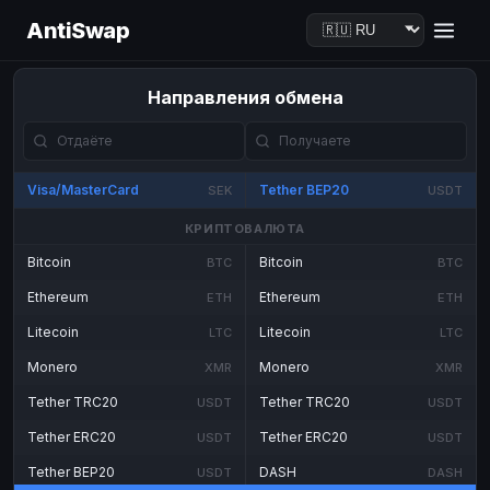
AntiSwap
Направления обмена
Visa/MasterCard
Tether BEP20
SEK
USDT
КРИПТОВАЛЮТА
Bitcoin
Bitcoin
BTC
BTC
Ethereum
Ethereum
ETH
ETH
Litecoin
Litecoin
LTC
LTC
Monero
Monero
XMR
XMR
Tether TRC20
Tether TRC20
USDT
USDT
Tether ERC20
Tether ERC20
USDT
USDT
Tether BEP20
DASH
USDT
DASH