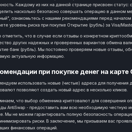
ность. Каждому из них на данной странице присвоен статус: с
елить насколько безопасно совершать операцию в данном ме
ный", ознакомьтесь с нашими рекомендациями перед начало
ете уровень риска при покупке Открытие (рубль) за Visa/Maste
 отметить, что в случае если отзывы о конкретном криптообм
ство других надежных и проверенных вариантов обмена валют
тие банк (рубль). Мы постоянно проверяем новые отзывы, об
амую актуальную информацию.
омендации при покупке денег на карте 
ендуем использовать новые (чистые) адреса для получения 
овалют позволяют создать новый адрес в несколько кликов.
инаем, что выбор обменника криптовалют для совершения оп
ды AntiSwap - предоставить вам всю необходимую честную 
е. Мы не можем гарантировать полную безопасность операци
инимизировать риски. В заключение, мы призываем вас прояв
аших финансовых операций.