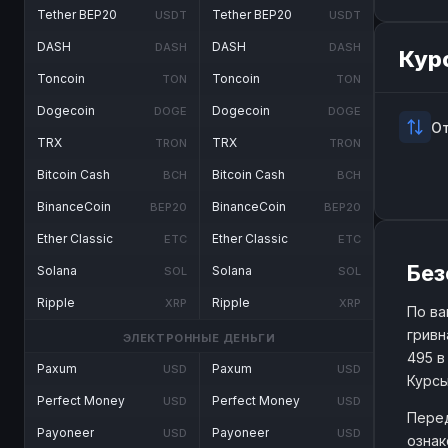
Tether BEP20
Tether BEP20
USDT
USDT
DASH
DASH
DASH
DASH
Кур
Toncoin
Toncoin
TON
TON
Dogecoin
Dogecoin
DOGE
DOGE
О
TRX
TRX
TRON
TRON
Bitcoin Cash
Bitcoin Cash
BCH
BCH
BinanceCoin
BinanceCoin
BEP20
BEP20
Ether Classic
Ether Classic
ETC
ETC
Без
Solana
Solana
SOL
SOL
Ripple
Ripple
XRP
XRP
По ва
гривн
ЭЛЕКТРОННЫЕ ДЕНЬГИ
495 в
Paxum
Paxum
USD
USD
Курсы
Perfect Money
Perfect Money
USD
USD
Перед
Payoneer
Payoneer
USD
USD
ознак