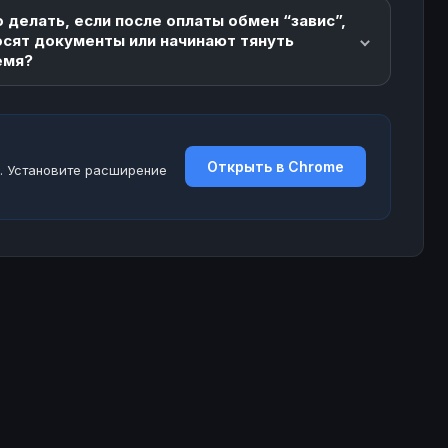
 делать, если после оплаты обмен “завис”,
осят документы или начинают тянуть
емя?
Открыть в Chrome
. Установите расширение