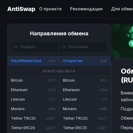
AntiSwap
О проекте
Рекомендации
Для обме
Направления обмена
Visa/MasterCard
Открытие
UAH
RUB
Об
КРИПТОВАЛЮТА
(RU
Bitcoin
Bitcoin
BTC
BTC
Ethereum
Ethereum
ETH
ETH
Внима
забло
Litecoin
Litecoin
LTC
LTC
Подр
Monero
Monero
XMR
XMR
Обме
Tether TRC20
Tether TRC20
USDT
USDT
Пере
Tether ERC20
Tether ERC20
USDT
USDT