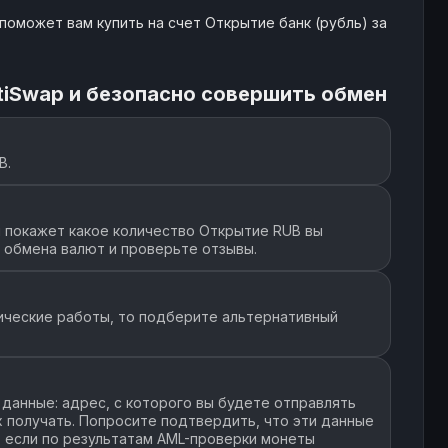
поможет вам купить на счет Открытие банк (рубль) за
tiSwap и безопасно совершить обмен
B.
 покажет какое количество Открытие RUB вы
т обмена валют и проверьте отзывы.
ические работы, то подберите альтернативный
данные: адрес, с которого вы будете отправлять
их получать. Попросите подтвердить, что эти данные
, если по результатам AML-проверки монеты