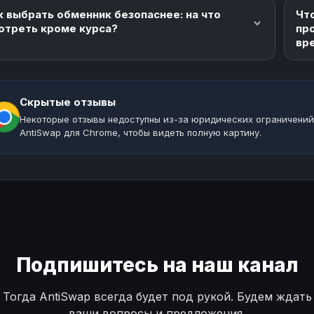
к выбрать обменник безопаснее: на что
Что
отреть кроме курса?
пр
вр
Скрытые отзывы
Некоторые отзывы недоступны из-за юридических ограничений
AntiSwap для Chrome, чтобы видеть полную картину.
Подпишитесь на наш канал
Тогда AntiSwap всегда будет под рукой. Будем ждать
ваши вопросы и предложения.