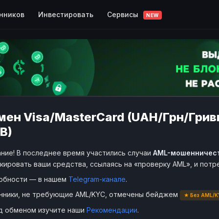
Сервисы
нников
Инвестировать
NEW
мен Visa/MasterCard (UAH/Грн/Грив
B)
ние! В последнее время участились случаи
AML-мошенничес
кировать ваши средства, ссылаясь на «проверку AML», и пот
обности — в нашем
Telegram-канале
.
нники, не требующие AML/KYC, отмечены бейджем
★ Без AML/K
д обменом изучите наши
Рекомендации
.