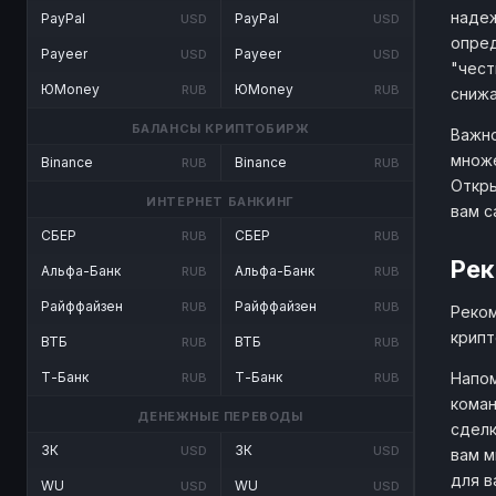
надеж
PayPal
PayPal
USD
USD
опред
Payeer
Payeer
USD
USD
"чест
ЮMoney
ЮMoney
RUB
RUB
снижа
БАЛАНСЫ КРИПТОБИРЖ
Важно
множе
Binance
Binance
RUB
RUB
Откры
ИНТЕРНЕТ БАНКИНГ
вам с
СБЕР
СБЕР
RUB
RUB
Рек
Альфа-Банк
Альфа-Банк
RUB
RUB
Райффайзен
Райффайзен
RUB
RUB
Реком
крипт
ВТБ
ВТБ
RUB
RUB
Напом
Т-Банк
Т-Банк
RUB
RUB
коман
ДЕНЕЖНЫЕ ПЕРЕВОДЫ
сделк
ЗК
ЗК
USD
USD
вам м
для в
WU
WU
USD
USD