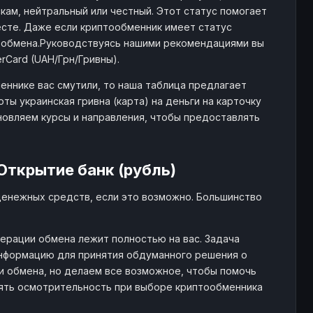
кам, нейтральный или честный. Этот статус помогает
сте. Даже если криптообменник имеет статус
м обмена.Руководствуясь нашими рекомендациями вы
rCard (UAH/Грн/Гривны).
еннике вас смутили, то наша таблица предлагает
ы украинская гривна (карта) на деньги на карточку
новляем курсы и направления, чтобы предоставлять
Открытие банк (рубль)
денежных средств, если это возможно. Большинство
ерации обмена лежит полностью на вас. Задача
информацию для принятия обдуманного решения о
и обмена, но делаем все возможное, чтобы помочь
лять осмотрительность при выборе криптообменника