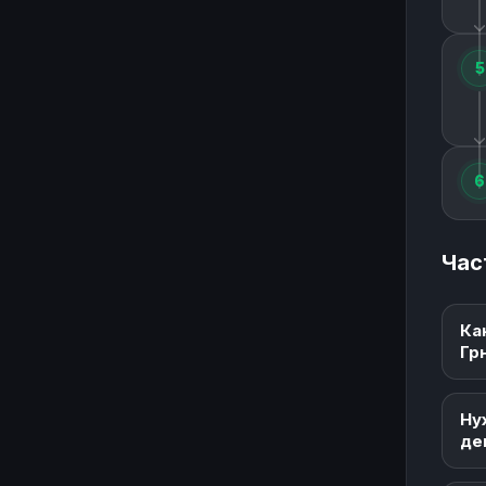
5
6
Час
Ка
Гр
Ну
де