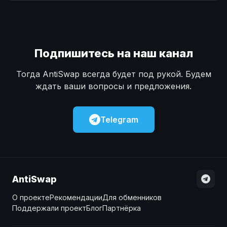
Наличные
Наличные
USD
USD
Наличные
Наличные
KZT
KZT
Подпишитесь на наш канал
Тогда AntiSwap всегда будет под рукой. Будем
ждать ваши вопросы и предложения.
Telegram
AntiSwap
О проекте
Рекомендации
Для обменников
Поддержали проект
Блог
Партнёрка