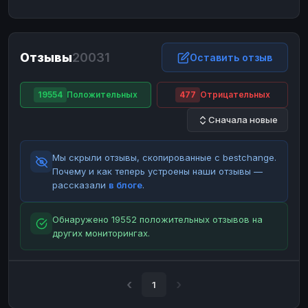
ЮMoney
ЮMoney
RUB
RUB
БАЛАНСЫ КРИПТОБИРЖ
Отзывы
20031
Binance
Binance
Оставить отзыв
RUB
RUB
ИНТЕРНЕТ БАНКИНГ
19554
Положительных
477
Отрицательных
СБЕР
СБЕР
RUB
RUB
Сначала новые
Альфа-Банк
Альфа-Банк
RUB
RUB
Райффайзен
Райффайзен
RUB
RUB
Мы скрыли отзывы, скопированные с bestchange.
ВТБ
ВТБ
RUB
RUB
Почему и как теперь устроены наши отзывы —
рассказали
в блоге
.
Т-Банк
Т-Банк
RUB
RUB
ДЕНЕЖНЫЕ ПЕРЕВОДЫ
Обнаружено 19552 положительных отзывов на
других мониторингах.
ЗК
ЗК
USD
USD
WU
WU
USD
USD
НАЛИЧНЫЕ ДЕНЬГИ
1
Наличные
Наличные
RUB
RUB