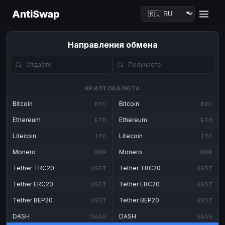
AntiSwap
Направления обмена
КРИПТОВАЛЮТА
Bitcoin
Bitcoin
BTC
BTC
Ethereum
Ethereum
ETH
ETH
Litecoin
Litecoin
LTC
LTC
Monero
Monero
XMR
XMR
Tether TRC20
Tether TRC20
USDT
USDT
Tether ERC20
Tether ERC20
USDT
USDT
Tether BEP20
Tether BEP20
USDT
USDT
DASH
DASH
DASH
DASH