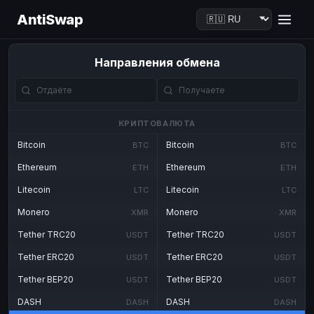
AntiSwap
Направления обмена
КРИПТОВАЛЮТА
Bitcoin
Bitcoin
BTC
BTC
Ethereum
Ethereum
ETH
ETH
Litecoin
Litecoin
LTC
LTC
Monero
Monero
XMR
XMR
Tether TRC20
Tether TRC20
USDT
USDT
Tether ERC20
Tether ERC20
USDT
USDT
Tether BEP20
Tether BEP20
USDT
USDT
DASH
DASH
DASH
DASH