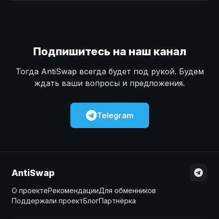
Наличные
Наличные
USD
USD
Наличные
Наличные
KZT
KZT
Подпишитесь на наш канал
Тогда AntiSwap всегда будет под рукой. Будем
ждать ваши вопросы и предложения.
Telegram
AntiSwap
О проекте
Рекомендации
Для обменников
Поддержали проект
Блог
Партнёрка