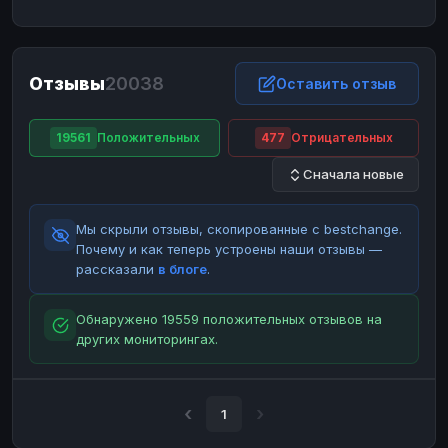
ЮMoney
ЮMoney
RUB
RUB
БАЛАНСЫ КРИПТОБИРЖ
Отзывы
20038
Binance
Binance
Оставить отзыв
RUB
RUB
ИНТЕРНЕТ БАНКИНГ
19561
Положительных
477
Отрицательных
СБЕР
СБЕР
RUB
RUB
Сначала новые
Альфа-Банк
Альфа-Банк
RUB
RUB
Райффайзен
Райффайзен
RUB
RUB
Мы скрыли отзывы, скопированные с bestchange.
ВТБ
ВТБ
RUB
RUB
Почему и как теперь устроены наши отзывы —
рассказали
в блоге
.
Т-Банк
Т-Банк
RUB
RUB
ДЕНЕЖНЫЕ ПЕРЕВОДЫ
Обнаружено 19559 положительных отзывов на
других мониторингах.
ЗК
ЗК
USD
USD
WU
WU
USD
USD
НАЛИЧНЫЕ ДЕНЬГИ
1
Наличные
Наличные
RUB
RUB