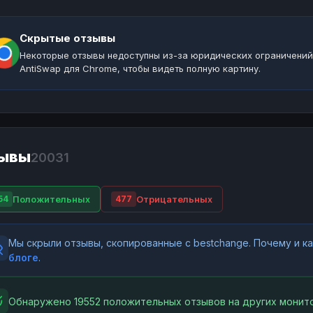
Скрытые отзывы
Некоторые отзывы недоступны из-за юридических ограничений
AntiSwap для Chrome, чтобы видеть полную картину.
ывы
20031
Положительных
Отрицательных
54
477
Мы скрыли отзывы, скопированные с bestchange. Почему и 
блоге
.
Обнаружено 19552 положительных отзывов на других монито