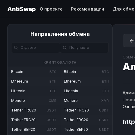
AntiSwap
О проекте
Рекомендации
Для обме
Направления обмена
Обмен
КРИПТОВАЛЮТА
Ал
Bitcoin
Bitcoin
BTC
BTC
Ethereum
Ethereum
ETH
ETH
Litecoin
Litecoin
LTC
LTC
Админ
Почем
Monero
Monero
XMR
XMR
Озна
Tether TRC20
Tether TRC20
USDT
USDT
Tether ERC20
Tether ERC20
USDT
USDT
http
Tether BEP20
Tether BEP20
USDT
USDT