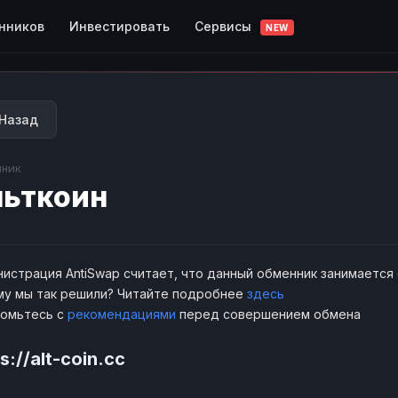
Сервисы
нников
Инвестировать
NEW
Назад
ник
ьткоин
истрация AntiSwap считает, что данный обменник занимается
у мы так решили? Читайте подробнее
здесь
комьтесь с
рекомендациями
перед совершением обмена
s://alt-coin.cc