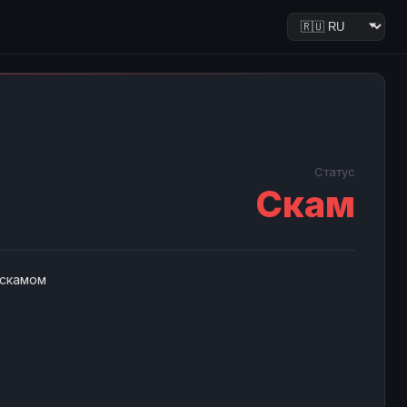
Статус
Скам
 скамом