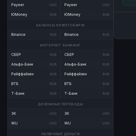
Payeer
Payeer
USD
USD
ЮMoney
ЮMoney
RUB
RUB
БАЛАНСЫ КРИПТОБИРЖ
Binance
Binance
RUB
RUB
ИНТЕРНЕТ БАНКИНГ
СБЕР
СБЕР
RUB
RUB
Альфа-Банк
Альфа-Банк
RUB
RUB
Райффайзен
Райффайзен
RUB
RUB
ВТБ
ВТБ
RUB
RUB
Т-Банк
Т-Банк
RUB
RUB
ДЕНЕЖНЫЕ ПЕРЕВОДЫ
ЗК
ЗК
USD
USD
WU
WU
USD
USD
НАЛИЧНЫЕ ДЕНЬГИ