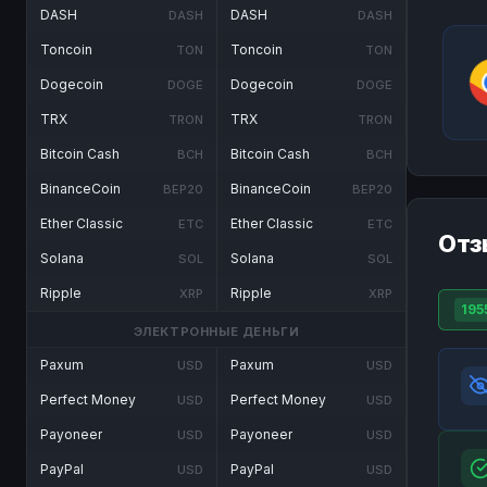
DASH
DASH
DASH
DASH
Toncoin
Toncoin
TON
TON
Dogecoin
Dogecoin
DOGE
DOGE
TRX
TRX
TRON
TRON
Bitcoin Cash
Bitcoin Cash
BCH
BCH
BinanceCoin
BinanceCoin
BEP20
BEP20
Ether Classic
Ether Classic
ETC
ETC
Отз
Solana
Solana
SOL
SOL
Ripple
Ripple
XRP
XRP
195
ЭЛЕКТРОННЫЕ ДЕНЬГИ
Paxum
Paxum
USD
USD
Perfect Money
Perfect Money
USD
USD
Payoneer
Payoneer
USD
USD
PayPal
PayPal
USD
USD