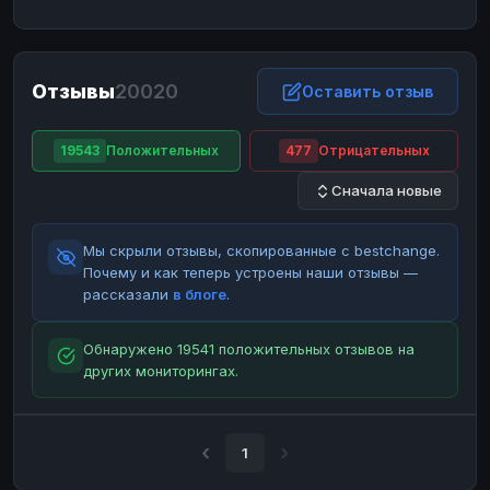
ЮMoney
ЮMoney
RUB
RUB
БАЛАНСЫ КРИПТОБИРЖ
Отзывы
20020
Binance
Binance
Оставить отзыв
RUB
RUB
ИНТЕРНЕТ БАНКИНГ
19543
Положительных
477
Отрицательных
СБЕР
СБЕР
RUB
RUB
Сначала новые
Альфа-Банк
Альфа-Банк
RUB
RUB
Райффайзен
Райффайзен
RUB
RUB
Мы скрыли отзывы, скопированные с bestchange.
ВТБ
ВТБ
RUB
RUB
Почему и как теперь устроены наши отзывы —
рассказали
в блоге
.
Т-Банк
Т-Банк
RUB
RUB
ДЕНЕЖНЫЕ ПЕРЕВОДЫ
Обнаружено 19541 положительных отзывов на
других мониторингах.
ЗК
ЗК
USD
USD
WU
WU
USD
USD
НАЛИЧНЫЕ ДЕНЬГИ
1
Наличные
Наличные
RUB
RUB