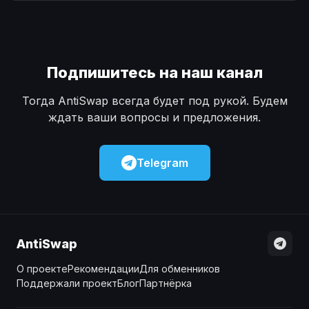
Наличные
Наличные
USD
USD
Наличные
Наличные
KZT
KZT
Подпишитесь на наш канал
Тогда AntiSwap всегда будет под рукой. Будем
ждать ваши вопросы и предложения.
Telegram
AntiSwap
О проекте
Рекомендации
Для обменников
Поддержали проект
Блог
Партнёрка