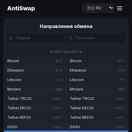
AntiSwap
Направления обмена
КРИПТОВАЛЮТА
Bitcoin
Bitcoin
BTC
BTC
Ethereum
Ethereum
ETH
ETH
Litecoin
Litecoin
LTC
LTC
Monero
Monero
XMR
XMR
Tether TRC20
Tether TRC20
USDT
USDT
Tether ERC20
Tether ERC20
USDT
USDT
Tether BEP20
Tether BEP20
USDT
USDT
DASH
DASH
DASH
DASH