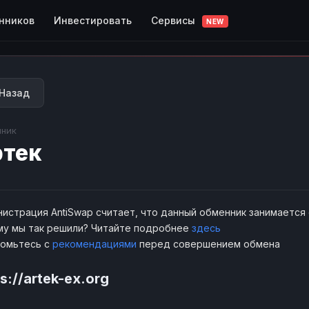
Сервисы
нников
Инвестировать
NEW
Назад
ник
тек
истрация AntiSwap считает, что данный обменник занимается
у мы так решили? Читайте подробнее
здесь
комьтесь с
рекомендациями
перед совершением обмена
s://artek-ex.org