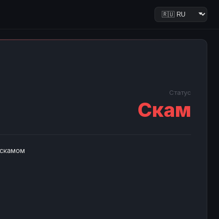
Статус
Скам
 скамом