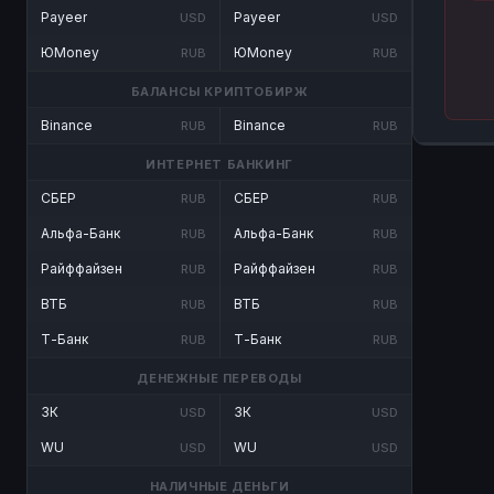
Payeer
Payeer
USD
USD
ЮMoney
ЮMoney
RUB
RUB
БАЛАНСЫ КРИПТОБИРЖ
Binance
Binance
RUB
RUB
ИНТЕРНЕТ БАНКИНГ
СБЕР
СБЕР
RUB
RUB
Альфа-Банк
Альфа-Банк
RUB
RUB
Райффайзен
Райффайзен
RUB
RUB
ВТБ
ВТБ
RUB
RUB
Т-Банк
Т-Банк
RUB
RUB
ДЕНЕЖНЫЕ ПЕРЕВОДЫ
ЗК
ЗК
USD
USD
WU
WU
USD
USD
НАЛИЧНЫЕ ДЕНЬГИ