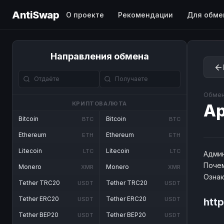
AntiSwap
О проекте
Рекомендации
Для обме
Направления обмена
Обмен
КРИПТОВАЛЮТА
Ар
Bitcoin
Bitcoin
BTC
BTC
Ethereum
Ethereum
ETH
ETH
Litecoin
Litecoin
LTC
LTC
Админ
Почем
Monero
Monero
XMR
XMR
Озна
Tether TRC20
Tether TRC20
USDT
USDT
Tether ERC20
Tether ERC20
USDT
USDT
http
Tether BEP20
Tether BEP20
USDT
USDT