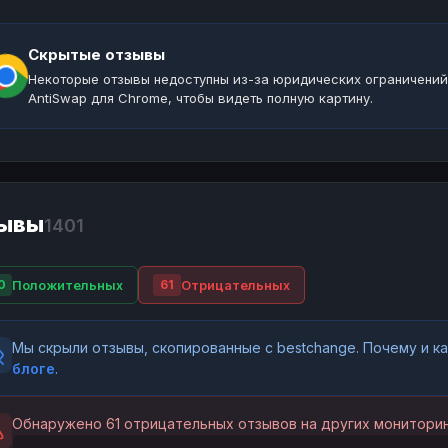
Скрытые отзывы
Некоторые отзывы недоступны из-за юридических ограничений
AntiSwap для Chrome, чтобы видеть полную картину.
ывы
1401
Положительных
Отрицательных
0
61
Мы скрыли отзывы, скопированные с bestchange. Почему и 
блоге
.
Обнаружено 61 отрицательных отзывов на других мониторин