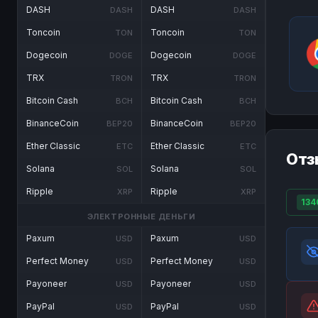
DASH
DASH
DASH
DASH
Toncoin
Toncoin
TON
TON
Dogecoin
Dogecoin
DOGE
DOGE
TRX
TRX
TRON
TRON
Bitcoin Cash
Bitcoin Cash
BCH
BCH
BinanceCoin
BinanceCoin
BEP20
BEP20
Ether Classic
Ether Classic
ETC
ETC
Отз
Solana
Solana
SOL
SOL
Ripple
Ripple
XRP
XRP
134
ЭЛЕКТРОННЫЕ ДЕНЬГИ
Paxum
Paxum
USD
USD
Perfect Money
Perfect Money
USD
USD
Payoneer
Payoneer
USD
USD
PayPal
PayPal
USD
USD