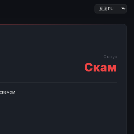
Статус
Скам
 скамом