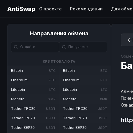
AntiSwap
О проекте
Рекомендации
Для обме
Направления обмена
Обмен
КРИПТОВАЛЮТА
Ба
Bitcoin
Bitcoin
BTC
BTC
Ethereum
Ethereum
ETH
ETH
Litecoin
Litecoin
LTC
LTC
Админ
Почем
Monero
Monero
XMR
XMR
Озна
Tether TRC20
Tether TRC20
USDT
USDT
Tether ERC20
Tether ERC20
USDT
USDT
htt
Tether BEP20
Tether BEP20
USDT
USDT