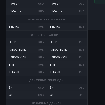
Payeer
Payeer
USD
USD
ЮMoney
ЮMoney
RUB
RUB
БАЛАНСЫ КРИПТОБИРЖ
Binance
Binance
RUB
RUB
ИНТЕРНЕТ БАНКИНГ
СБЕР
СБЕР
RUB
RUB
Альфа-Банк
Альфа-Банк
RUB
RUB
Райффайзен
Райффайзен
RUB
RUB
ВТБ
ВТБ
RUB
RUB
Т-Банк
Т-Банк
RUB
RUB
ДЕНЕЖНЫЕ ПЕРЕВОДЫ
ЗК
ЗК
USD
USD
WU
WU
USD
USD
НАЛИЧНЫЕ ДЕНЬГИ