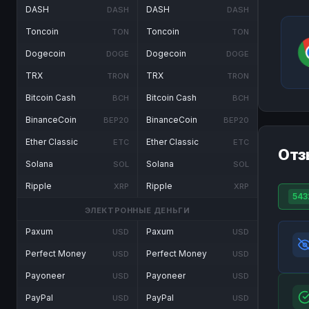
DASH
DASH
DASH
DASH
Toncoin
Toncoin
TON
TON
Dogecoin
Dogecoin
DOGE
DOGE
TRX
TRX
TRON
TRON
Bitcoin Cash
Bitcoin Cash
BCH
BCH
BinanceCoin
BinanceCoin
BEP20
BEP20
Ether Classic
Ether Classic
ETC
ETC
Отз
Solana
Solana
SOL
SOL
Ripple
Ripple
XRP
XRP
543
ЭЛЕКТРОННЫЕ ДЕНЬГИ
Paxum
Paxum
USD
USD
Perfect Money
Perfect Money
USD
USD
Payoneer
Payoneer
USD
USD
PayPal
PayPal
USD
USD