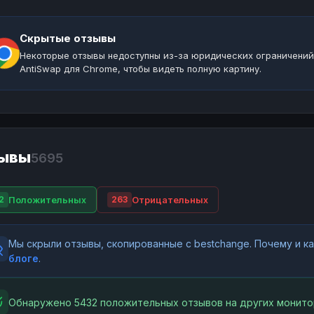
Скрытые отзывы
Некоторые отзывы недоступны из-за юридических ограничений
AntiSwap для Chrome, чтобы видеть полную картину.
ывы
5695
Положительных
Отрицательных
2
263
Мы скрыли отзывы, скопированные с bestchange. Почему и 
блоге
.
Обнаружено 5432 положительных отзывов на других монито