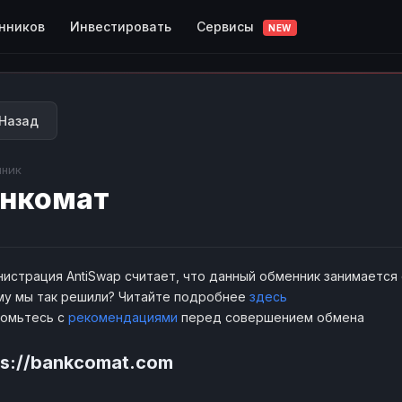
Сервисы
нников
Инвестировать
NEW
Назад
ник
нкомат
истрация AntiSwap считает, что данный обменник занимается
у мы так решили? Читайте подробнее
здесь
комьтесь с
рекомендациями
перед совершением обмена
ps://bankcomat.com