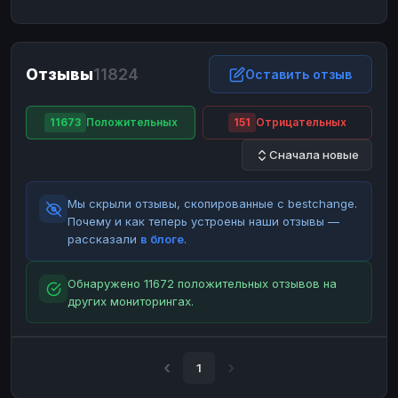
ЮMoney
ЮMoney
RUB
RUB
БАЛАНСЫ КРИПТОБИРЖ
Отзывы
11824
Binance
Binance
Оставить отзыв
RUB
RUB
ИНТЕРНЕТ БАНКИНГ
11673
Положительных
151
Отрицательных
СБЕР
СБЕР
RUB
RUB
Сначала новые
Альфа-Банк
Альфа-Банк
RUB
RUB
Райффайзен
Райффайзен
RUB
RUB
Мы скрыли отзывы, скопированные с bestchange.
ВТБ
ВТБ
RUB
RUB
Почему и как теперь устроены наши отзывы —
рассказали
в блоге
.
Т-Банк
Т-Банк
RUB
RUB
ДЕНЕЖНЫЕ ПЕРЕВОДЫ
Обнаружено 11672 положительных отзывов на
других мониторингах.
ЗК
ЗК
USD
USD
WU
WU
USD
USD
НАЛИЧНЫЕ ДЕНЬГИ
1
Наличные
Наличные
RUB
RUB