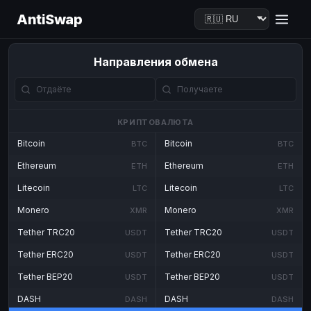
AntiSwap
Направления обмена
КРИПТОВАЛЮТА
Bitcoin
Bitcoin
BTC
BTC
Ethereum
Ethereum
ETH
ETH
Litecoin
Litecoin
LTC
LTC
Monero
Monero
XMR
XMR
Tether TRC20
Tether TRC20
USDT
USDT
Tether ERC20
Tether ERC20
USDT
USDT
Tether BEP20
Tether BEP20
USDT
USDT
DASH
DASH
DASH
DASH