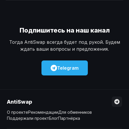
Наличные
Наличные
USD
USD
Наличные
Наличные
KZT
KZT
Подпишитесь на наш канал
Тогда AntiSwap всегда будет под рукой. Будем
ждать ваши вопросы и предложения.
Telegram
AntiSwap
О проекте
Рекомендации
Для обменников
Поддержали проект
Блог
Партнёрка