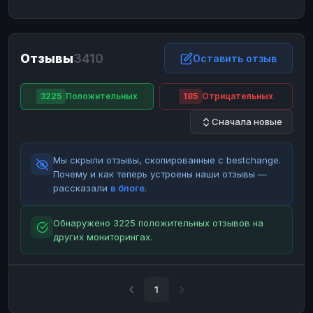
ЮMoney
ЮMoney
RUB
RUB
БАЛАНСЫ КРИПТОБИРЖ
Отзывы
3410
Binance
Binance
Оставить отзыв
RUB
RUB
ИНТЕРНЕТ БАНКИНГ
3225
Положительных
185
Отрицательных
СБЕР
СБЕР
RUB
RUB
Сначала новые
Альфа-Банк
Альфа-Банк
RUB
RUB
Райффайзен
Райффайзен
RUB
RUB
Мы скрыли отзывы, скопированные с bestchange.
ВТБ
ВТБ
RUB
RUB
Почему и как теперь устроены наши отзывы —
рассказали
в блоге
.
Т-Банк
Т-Банк
RUB
RUB
ДЕНЕЖНЫЕ ПЕРЕВОДЫ
Обнаружено 3225 положительных отзывов на
других мониторингах.
ЗК
ЗК
USD
USD
WU
WU
USD
USD
НАЛИЧНЫЕ ДЕНЬГИ
1
Наличные
Наличные
RUB
RUB