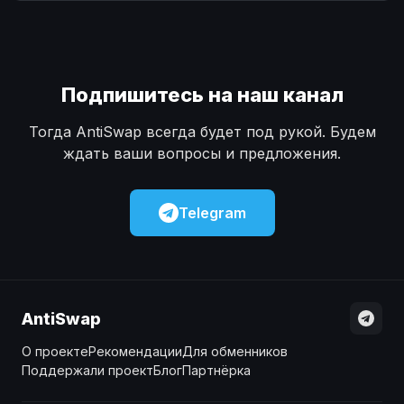
Наличные
Наличные
USD
USD
Наличные
Наличные
KZT
KZT
Подпишитесь на наш канал
Тогда AntiSwap всегда будет под рукой. Будем
ждать ваши вопросы и предложения.
Telegram
AntiSwap
О проекте
Рекомендации
Для обменников
Поддержали проект
Блог
Партнёрка