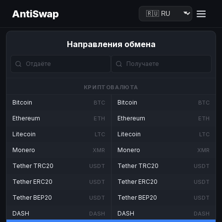
AntiSwap
Направления обмена
КРИПТОВАЛЮТА
Bitcoin
Bitcoin
BTC
BTC
Ethereum
Ethereum
ETH
ETH
Litecoin
Litecoin
LTC
LTC
Monero
Monero
XMR
XMR
Tether TRC20
Tether TRC20
USDT
USDT
Tether ERC20
Tether ERC20
USDT
USDT
Tether BEP20
Tether BEP20
USDT
USDT
DASH
DASH
DASH
DASH