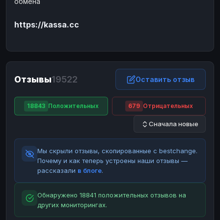
обмена
ЮMoney
ЮMoney
RUB
RUB
https://kassa.cc
БАЛАНСЫ КРИПТОБИРЖ
Binance
Binance
RUB
RUB
ИНТЕРНЕТ БАНКИНГ
СБЕР
СБЕР
RUB
RUB
Отзывы
19522
Оставить отзыв
Альфа-Банк
Альфа-Банк
RUB
RUB
Райффайзен
Райффайзен
RUB
RUB
18843
Положительных
679
Отрицательных
ВТБ
ВТБ
RUB
RUB
Сначала новые
Т-Банк
Т-Банк
RUB
RUB
Мы скрыли отзывы, скопированные с bestchange.
ДЕНЕЖНЫЕ ПЕРЕВОДЫ
Почему и как теперь устроены наши отзывы —
ЗК
ЗК
USD
USD
рассказали
в блоге
.
WU
WU
USD
USD
Обнаружено 18841 положительных отзывов на
НАЛИЧНЫЕ ДЕНЬГИ
других мониторингах.
Наличные
Наличные
RUB
RUB