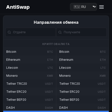
AntiSwap
Направления обмена
КРИПТОВАЛЮТА
Bitcoin
Bitcoin
BTC
BTC
Ethereum
Ethereum
ETH
ETH
Litecoin
Litecoin
LTC
LTC
Monero
Monero
XMR
XMR
Tether TRC20
Tether TRC20
USDT
USDT
Tether ERC20
Tether ERC20
USDT
USDT
Tether BEP20
Tether BEP20
USDT
USDT
DASH
DASH
DASH
DASH