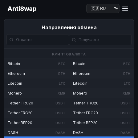
AntiSwap
Направления обмена
КРИПТОВАЛЮТА
Bitcoin
Bitcoin
BTC
BTC
Ethereum
Ethereum
ETH
ETH
Litecoin
Litecoin
LTC
LTC
Monero
Monero
XMR
XMR
Tether TRC20
Tether TRC20
USDT
USDT
Tether ERC20
Tether ERC20
USDT
USDT
Tether BEP20
Tether BEP20
USDT
USDT
DASH
DASH
DASH
DASH