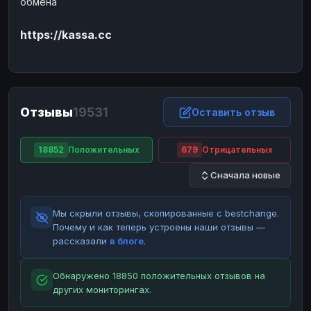
обмена
ЮMoney
ЮMoney
RUB
RUB
https://kassa.cc
БАЛАНСЫ КРИПТОБИРЖ
Binance
Binance
RUB
RUB
ИНТЕРНЕТ БАНКИНГ
СБЕР
СБЕР
RUB
RUB
Отзывы
19531
Оставить отзыв
Альфа-Банк
Альфа-Банк
RUB
RUB
Райффайзен
Райффайзен
RUB
RUB
18852
Положительных
679
Отрицательных
ВТБ
ВТБ
RUB
RUB
Сначала новые
Т-Банк
Т-Банк
RUB
RUB
Мы скрыли отзывы, скопированные с bestchange.
ДЕНЕЖНЫЕ ПЕРЕВОДЫ
Почему и как теперь устроены наши отзывы —
ЗК
ЗК
USD
USD
рассказали
в блоге
.
WU
WU
USD
USD
Обнаружено 18850 положительных отзывов на
НАЛИЧНЫЕ ДЕНЬГИ
других мониторингах.
Наличные
Наличные
RUB
RUB