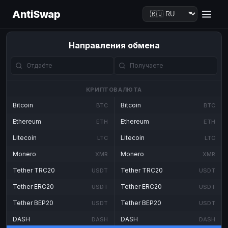
AntiSwap
Направления обмена
КРИПТОВАЛЮТА
Bitcoin
Bitcoin
BTC
BTC
Ethereum
Ethereum
ETH
ETH
Litecoin
Litecoin
LTC
LTC
Monero
Monero
XMR
XMR
Tether TRC20
Tether TRC20
USDT
USDT
Tether ERC20
Tether ERC20
USDT
USDT
Tether BEP20
Tether BEP20
USDT
USDT
DASH
DASH
DASH
DASH