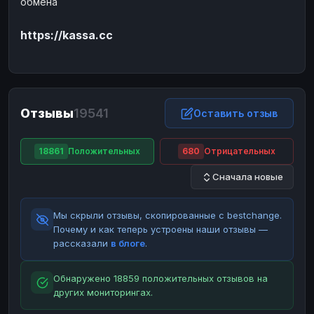
обмена
ЮMoney
ЮMoney
RUB
RUB
https://kassa.cc
БАЛАНСЫ КРИПТОБИРЖ
Binance
Binance
RUB
RUB
ИНТЕРНЕТ БАНКИНГ
СБЕР
СБЕР
RUB
RUB
Отзывы
19541
Оставить отзыв
Альфа-Банк
Альфа-Банк
RUB
RUB
Райффайзен
Райффайзен
RUB
RUB
18861
Положительных
680
Отрицательных
ВТБ
ВТБ
RUB
RUB
Сначала новые
Т-Банк
Т-Банк
RUB
RUB
Мы скрыли отзывы, скопированные с bestchange.
ДЕНЕЖНЫЕ ПЕРЕВОДЫ
Почему и как теперь устроены наши отзывы —
ЗК
ЗК
USD
USD
рассказали
в блоге
.
WU
WU
USD
USD
Обнаружено 18859 положительных отзывов на
НАЛИЧНЫЕ ДЕНЬГИ
других мониторингах.
Наличные
Наличные
RUB
RUB