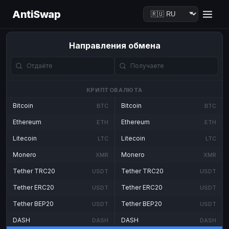
AntiSwap
Направления обмена
КРИПТОВАЛЮТА
Bitcoin
Bitcoin
BTC
BTC
Ethereum
Ethereum
ETH
ETH
Litecoin
Litecoin
LTC
LTC
Monero
Monero
XMR
XMR
Tether TRC20
Tether TRC20
USDT
USDT
Tether ERC20
Tether ERC20
USDT
USDT
Tether BEP20
Tether BEP20
USDT
USDT
DASH
DASH
DASH
DASH