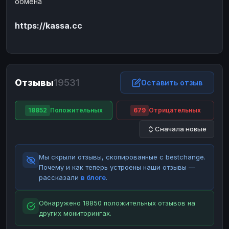
обмена
ЮMoney
ЮMoney
RUB
RUB
https://kassa.cc
БАЛАНСЫ КРИПТОБИРЖ
Binance
Binance
RUB
RUB
ИНТЕРНЕТ БАНКИНГ
СБЕР
СБЕР
RUB
RUB
Отзывы
19531
Оставить отзыв
Альфа-Банк
Альфа-Банк
RUB
RUB
Райффайзен
Райффайзен
RUB
RUB
18852
Положительных
679
Отрицательных
ВТБ
ВТБ
RUB
RUB
Сначала новые
Т-Банк
Т-Банк
RUB
RUB
Мы скрыли отзывы, скопированные с bestchange.
ДЕНЕЖНЫЕ ПЕРЕВОДЫ
Почему и как теперь устроены наши отзывы —
ЗК
ЗК
USD
USD
рассказали
в блоге
.
WU
WU
USD
USD
Обнаружено 18850 положительных отзывов на
НАЛИЧНЫЕ ДЕНЬГИ
других мониторингах.
Наличные
Наличные
RUB
RUB