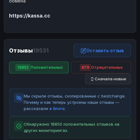
обмена
ЮMoney
ЮMoney
RUB
RUB
https://kassa.cc
БАЛАНСЫ КРИПТОБИРЖ
Binance
Binance
RUB
RUB
ИНТЕРНЕТ БАНКИНГ
СБЕР
СБЕР
RUB
RUB
Отзывы
19531
Оставить отзыв
Альфа-Банк
Альфа-Банк
RUB
RUB
Райффайзен
Райффайзен
RUB
RUB
18852
Положительных
679
Отрицательных
ВТБ
ВТБ
RUB
RUB
Сначала новые
Т-Банк
Т-Банк
RUB
RUB
Мы скрыли отзывы, скопированные с bestchange.
ДЕНЕЖНЫЕ ПЕРЕВОДЫ
Почему и как теперь устроены наши отзывы —
ЗК
ЗК
USD
USD
рассказали
в блоге
.
WU
WU
USD
USD
Обнаружено 18850 положительных отзывов на
НАЛИЧНЫЕ ДЕНЬГИ
других мониторингах.
Наличные
Наличные
RUB
RUB