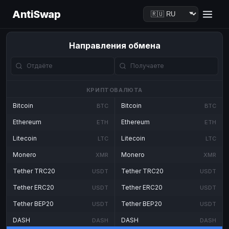
AntiSwap
Направления обмена
КРИПТОВАЛЮТА
Bitcoin
Bitcoin
BTC
BTC
Ethereum
Ethereum
ETH
ETH
Litecoin
Litecoin
LTC
LTC
Monero
Monero
XMR
XMR
Tether TRC20
Tether TRC20
USDT
USDT
Tether ERC20
Tether ERC20
USDT
USDT
Tether BEP20
Tether BEP20
USDT
USDT
DASH
DASH
DASH
DASH