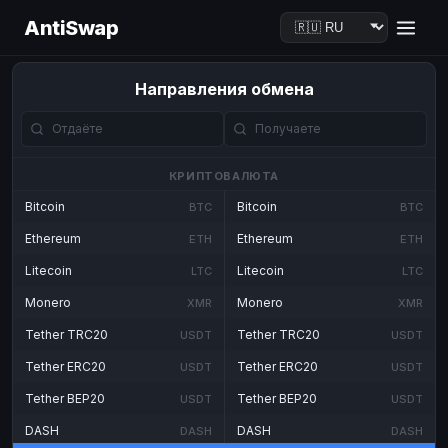
AntiSwap
Направления обмена
КРИПТОВАЛЮТА
Bitcoin
Bitcoin
BTC
BTC
Ethereum
Ethereum
ETH
ETH
Litecoin
Litecoin
LTC
LTC
Monero
Monero
XMR
XMR
Tether TRC20
Tether TRC20
USDT
USDT
Tether ERC20
Tether ERC20
USDT
USDT
Tether BEP20
Tether BEP20
USDT
USDT
DASH
DASH
DASH
DASH