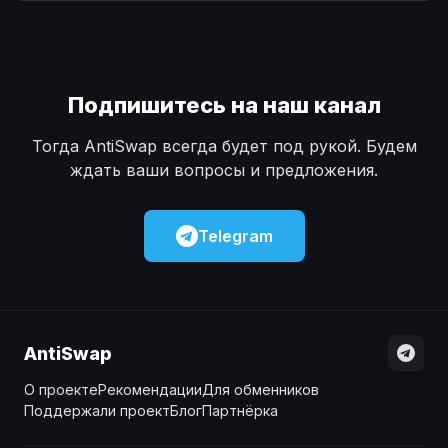
Наличные
Наличные
USD
USD
Наличные
Наличные
KZT
KZT
Подпишитесь на наш канал
Тогда AntiSwap всегда будет под рукой. Будем
ждать ваши вопросы и предложения.
Telegram
AntiSwap
О проекте
Рекомендации
Для обменников
Поддержали проект
Блог
Партнёрка