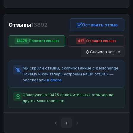
ЮMoney
ЮMoney
RUB
RUB
БАЛАНСЫ КРИПТОБИРЖ
Отзывы
13892
Binance
Binance
Оставить отзыв
RUB
RUB
ИНТЕРНЕТ БАНКИНГ
13475
Положительных
417
Отрицательных
СБЕР
СБЕР
RUB
RUB
Сначала новые
Альфа-Банк
Альфа-Банк
RUB
RUB
Райффайзен
Райффайзен
RUB
RUB
Мы скрыли отзывы, скопированные с bestchange.
ВТБ
ВТБ
RUB
RUB
Почему и как теперь устроены наши отзывы —
рассказали
в блоге
.
Т-Банк
Т-Банк
RUB
RUB
ДЕНЕЖНЫЕ ПЕРЕВОДЫ
Обнаружено 13475 положительных отзывов на
других мониторингах.
ЗК
ЗК
USD
USD
WU
WU
USD
USD
НАЛИЧНЫЕ ДЕНЬГИ
1
Наличные
Наличные
RUB
RUB