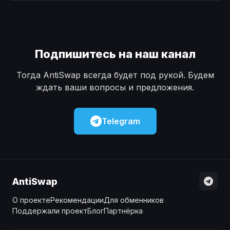
Наличные
Наличные
USD
USD
Наличные
Наличные
KZT
KZT
Подпишитесь на наш канал
Тогда AntiSwap всегда будет под рукой. Будем
ждать ваши вопросы и предложения.
Telegram
AntiSwap
О проекте
Рекомендации
Для обменников
Поддержали проект
Блог
Партнёрка