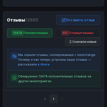
ЮMoney
ЮMoney
RUB
RUB
БАЛАНСЫ КРИПТОБИРЖ
Отзывы
13895
Binance
Binance
Оставить отзыв
RUB
RUB
ИНТЕРНЕТ БАНКИНГ
13478
Положительных
417
Отрицательных
СБЕР
СБЕР
RUB
RUB
Сначала новые
Альфа-Банк
Альфа-Банк
RUB
RUB
Райффайзен
Райффайзен
RUB
RUB
Мы скрыли отзывы, скопированные с bestchange.
ВТБ
ВТБ
RUB
RUB
Почему и как теперь устроены наши отзывы —
рассказали
в блоге
.
Т-Банк
Т-Банк
RUB
RUB
ДЕНЕЖНЫЕ ПЕРЕВОДЫ
Обнаружено 13478 положительных отзывов на
других мониторингах.
ЗК
ЗК
USD
USD
WU
WU
USD
USD
НАЛИЧНЫЕ ДЕНЬГИ
1
Наличные
Наличные
RUB
RUB