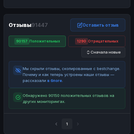
ЮMoney
ЮMoney
RUB
RUB
БАЛАНСЫ КРИПТОБИРЖ
Отзывы
91447
Binance
Binance
Оставить отзыв
RUB
RUB
ИНТЕРНЕТ БАНКИНГ
90157
Положительных
1290
Отрицательных
СБЕР
СБЕР
RUB
RUB
Сначала новые
Альфа-Банк
Альфа-Банк
RUB
RUB
Райффайзен
Райффайзен
RUB
RUB
Мы скрыли отзывы, скопированные с bestchange.
ВТБ
ВТБ
RUB
RUB
Почему и как теперь устроены наши отзывы —
рассказали
в блоге
.
Т-Банк
Т-Банк
RUB
RUB
ДЕНЕЖНЫЕ ПЕРЕВОДЫ
Обнаружено 90150 положительных отзывов на
других мониторингах.
ЗК
ЗК
USD
USD
WU
WU
USD
USD
НАЛИЧНЫЕ ДЕНЬГИ
1
Наличные
Наличные
RUB
RUB