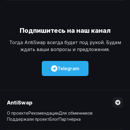
Наличные
Наличные
USD
USD
Наличные
Наличные
KZT
KZT
Подпишитесь на наш канал
Тогда AntiSwap всегда будет под рукой. Будем
ждать ваши вопросы и предложения.
Telegram
AntiSwap
О проекте
Рекомендации
Для обменников
Поддержали проект
Блог
Партнёрка