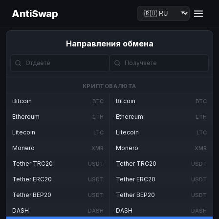
AntiSwap
Направления обмена
КРИПТОВАЛЮТА
Bitcoin
Bitcoin
BTC
BTC
Ethereum
Ethereum
ETH
ETH
Litecoin
Litecoin
LTC
LTC
Monero
Monero
XMR
XMR
Tether TRC20
Tether TRC20
USDT
USDT
Tether ERC20
Tether ERC20
USDT
USDT
Tether BEP20
Tether BEP20
USDT
USDT
DASH
DASH
DASH
DASH